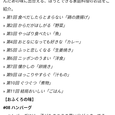
んだあの味に出合える、ほっとできる家庭料理のお店をご
紹介。
»
第1回 食べだしたらとまらない「鶏の唐揚げ」
»
第2回 からだがほしがる「野菜」
»
第3回 やっぱり食べたい「魚」
»
第4回 おとなになっても好きな「カレー」
»
第5回 ふっと恋しくなる「生姜焼き」
»
第6回 ニッポンのうまい「洋食」
»
第7回 懐かしの「卵焼き」
»
第9回 ほっこりやすらぐ「汁もの」
»
第10回 ぐつぐつ「煮物」
»
第11回 結局おいしい「ごはん」
【おふくろの味】
#08 ハンバーグ