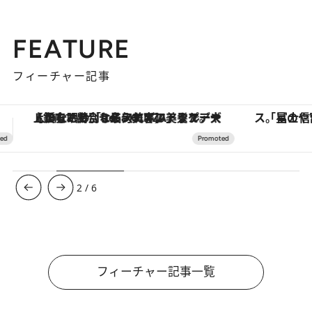
FEATURE
フィーチャー記事
「星のや富士」でデジタルデトックス。冨士信仰の歴史を辿り、心身を調える。
ヴァシュロン・コンスタンタン
3
/
6
フィーチャー記事一覧