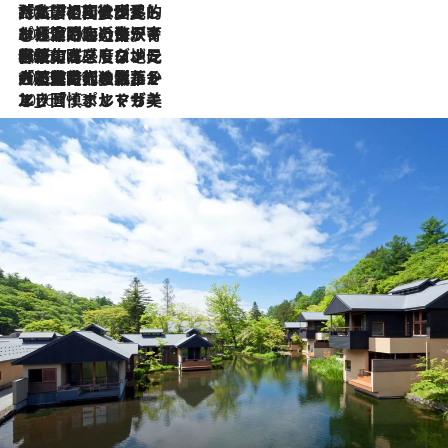
2026.7.27
「私の祖国はポルトガル語です」国民的詩人フェルナンド・ペソアと、彼が愛した文学の街を歩く
2026.7.26
ポルトガル近海が育む極上の海の幸。キリリと冷えた白ワインと愉しむ、シーフード専門店の贅沢
2026.7.22
伝統の味をモダンに昇華。高感度な地元客が集う、リスボンの最旬ガストロノミー
2026.7.21
大航海時代の栄華から、震災、独裁、そして革命へ。ポルトガル・首都リスボンの石畳に刻まれた「歴史の光と影」
2026.7.13
エッセイ・ヤマザキマリ「慎ましくも美しき国 ポルトガル」