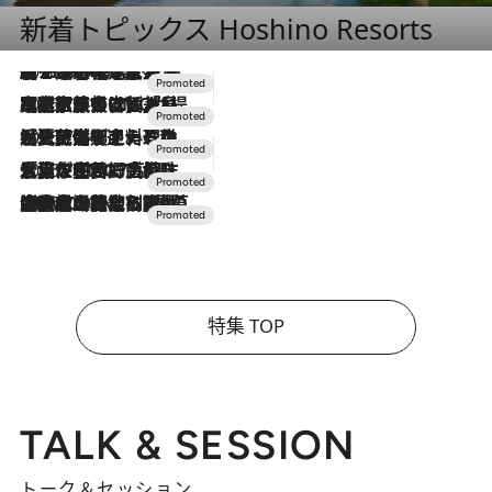
新着トピックス Hoshino Resorts
2026.8.7
【トンボの足水浴】ヒノキの香りに包まれて涼感マックス！約13℃の湧水かけ流しを避暑地「星野温泉 トンボの湯」で体験
2026.7.31
【ホテル帰省】という選択肢をOMOが提案。家族とほどよい距離を保つには「昼は実家、夜は気兼ねなくホテルで！」
2026.7.24
【夏限定ディナーコース】旬を迎える稚鮎や花ズッキーニなどをイタリア・トスカーナの郷土料理の手法で満喫！
2026.7.17
「土佐和ハーブかき氷」がOMO7高知に登場！生姜、山椒、大葉など目にも舌にも涼を呼ぶ郷土の味
2026.7.10
NEW OPEN！【界 草津】名湯の地に誕生。趣の異なる2種の温泉と上州ならではの会席・蕎麦割烹など美食を味わう究極の癒やし旅
特集 TOP
TALK & SESSION
トーク＆セッション