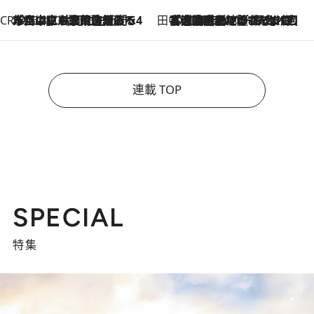
CREA'S CHOICE
2026.8.7
「立川にも歌舞伎があるんだよ」 片岡仁左衛門・市川中車ら豪華座組みで4年目の立川立飛歌舞伎へ
田中稲の勝手に再ブーム
2026.8.7
「湘南乃風に憧れて」観客大盛上がりの“タオル回し”に、ラッパー顔負けの高速歌唱まで…さだまさし（74）のアグレッシブすぎる現在地
連載 TOP
SPECIAL
特集