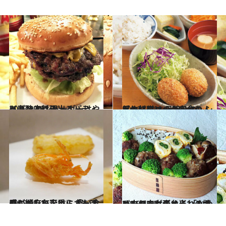
2015.9.29
ドドンとはみ出るパティに心酔 ハンバーガーはやっぱり肉料理！
グルメ
2016.5.29
手作りコロッケ定食の人気の秘密は 母譲りのレシピと材料へのこだわり
グルメ
2015.9.21
胃にもたれない！ 軽い食感が嬉しい天ぷら「たきや」が麻布十番にオープン
グルメ
2015.4.15
ハンバーグがメインのガッツリ肉女子弁当 「かわいいね」と褒められる詰め方のコツ
グルメ