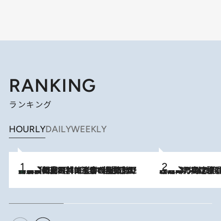
RANKING
ランキング
HOURLY
DAILY
WEEKLY
「最後に見られてよかった」上野動物園の東園パンダ舎が解体前に特別公開。8月16日まで延長されたパネル展と共に辿る“半世紀”のパンダ飼育《解体工事の図面あり》
2026.8.8
2026.8.7
「湘南乃風に憧れて」観客大盛上がりの“タオル回し”に、ラッパー顔負けの高速歌唱まで…さだまさし（74）のアグレッシブすぎる現在地