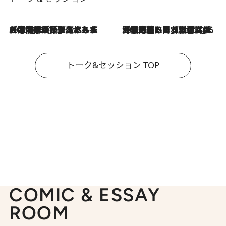
2026.8.3
「今後値上げがあるとすれば…」「リスクがあるのは今年の冬」エネルギー専門家が語る、ホルムズ海峡封鎖が家庭にもたらす“ある心配”
2026.8.3
「住宅建てられない…」「サーチャージ料の高値が続いている」ホルムズ海峡封鎖による影響はいつまで続く？《エネルギー専門家に聞く“どうなる日本の暮らし”》
トーク&セッション TOP
COMIC & ESSAY
ROOM