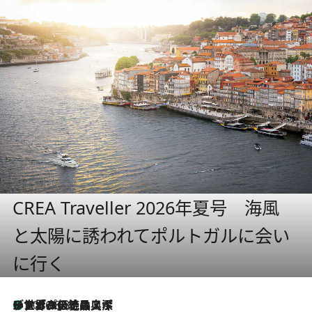
CREA Traveller 2026年夏号 海風
と太陽に誘われてポルトガルに会い
に行く
リスボンの絶品スイーツ「パステル・デ・ナタ」とは？ポルトガル伝統の奥深い世界へ
2026.8.8