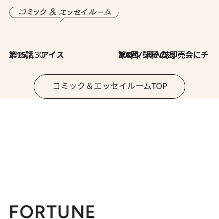
2026.7.30
第15話 アイス
2026.7.30
第8回「同人誌即売会にチャレンジ その2」
コミック＆エッセイルームTOP
FORTUNE