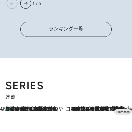
1 / 5
ランキング一覧
SERIES
連載
47都道府県の手みやげ ひんやりスイーツで夏を満喫
【兵庫県】この夏絶対食べたい 冷やしておいしいおやつ3選 淡路島の恵みをジェラートに集約
2026.8.8
【CREA×星野リゾート】唯一無二。癒しと発見が待つ場所へ
2026.8.7
【トンボの足水浴】ヒノキの香りに包まれて涼感マックス！約13℃の湧水かけ流しを避暑地「星野温泉 トンボの湯」で体験