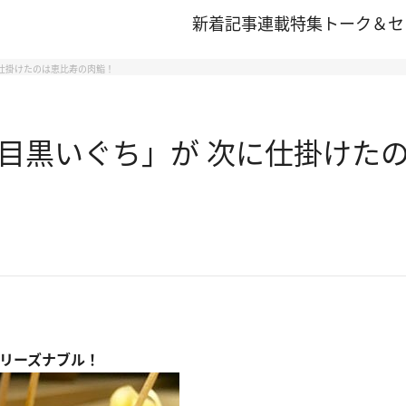
新着記事
連載
特集
トーク＆セ
仕掛けたのは恵比寿の肉鮨！
目黒いぐち」が 次に仕掛けた
もリーズナブル！