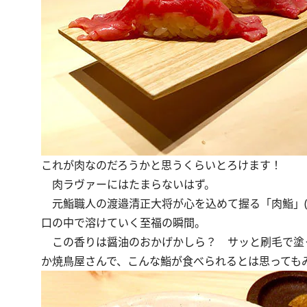
これが肉なのだろうかと思うくらいとろけます！
肉ラヴァーにはたまらないはず。
元鮨職人の渡邉清正大将が心を込めて握る「肉鮨」(1
口の中で溶けていく至福の瞬間。
この香りは醤油のおかげかしら？ サッと刷毛で塗
か焼鳥屋さんで、こんな鮨が食べられるとは思っても