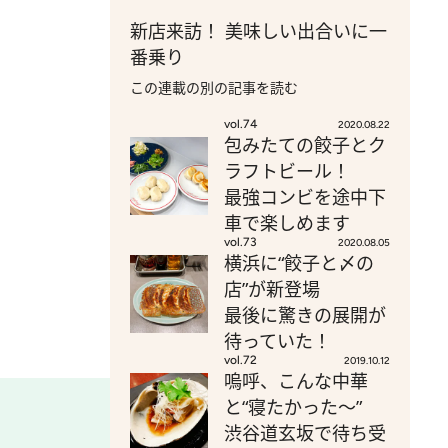
新店来訪！ 美味しい出合いに一
番乗り
この連載の別の記事を読む
vol.74
2020.08.22
包みたての餃子とク
ラフトビール！
最強コンビを途中下
車で楽しめます
vol.73
2020.08.05
横浜に“餃子と〆の
店”が新登場
最後に驚きの展開が
待っていた！
vol.72
2019.10.12
嗚呼、こんな中華
と“寝たかった～”
渋谷道玄坂で待ち受