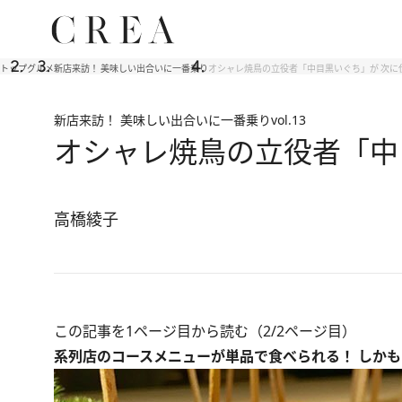
トップ
グルメ
新店来訪！ 美味しい出合いに一番乗り
オシャレ焼鳥の立役者「中目黒いぐち」が 次に
新店来訪！ 美味しい出合いに一番乗り
vol.13
オシャレ焼鳥の立役者「中
高橋綾子
この記事を1ページ目から読む（2/2ページ目）
系列店のコースメニューが単品で食べられる！ しか