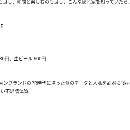
ートにも良し、仲間と楽しむのも良し、こんな隠れ家を知っていた
F
80円、生ビール 600円
ョンブランドのPR時代に培った食のデータと人脈を武器に“喜
ない不思議体質。