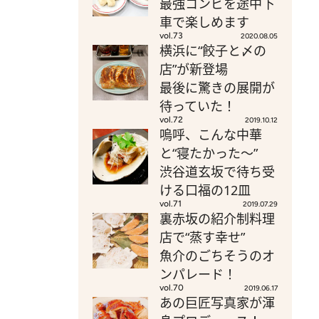
最強コンビを途中下
車で楽しめます
vol.73
2020.08.05
横浜に“餃子と〆の
店”が新登場
最後に驚きの展開が
待っていた！
vol.72
2019.10.12
嗚呼、こんな中華
と“寝たかった～”
渋谷道玄坂で待ち受
ける口福の12皿
vol.71
2019.07.29
裏赤坂の紹介制料理
店で“蒸す幸せ”
魚介のごちそうのオ
ンパレード！
vol.70
2019.06.17
あの巨匠写真家が渾