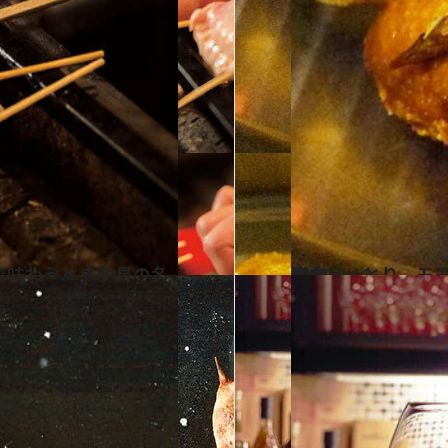
2015.2.11
胸肉しっとり、モモはプリプリ！ 武蔵小山でパリッパリの揚げた鶏と出会う
グルメ