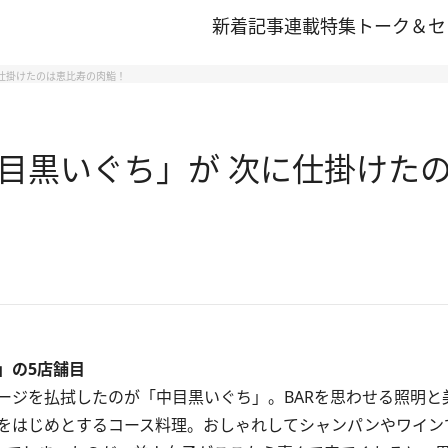
新着記事
連載
特集
トーク＆セ
仕掛けたのは恵比寿の肉鮨！
目黒いぐち」が 次に仕掛けた
」の5店舗目
ジを払拭したのが「中目黒いぐち」。BARを思わせる照明と
をはじめとするコース料理。おしゃれしてシャンパンやワイン