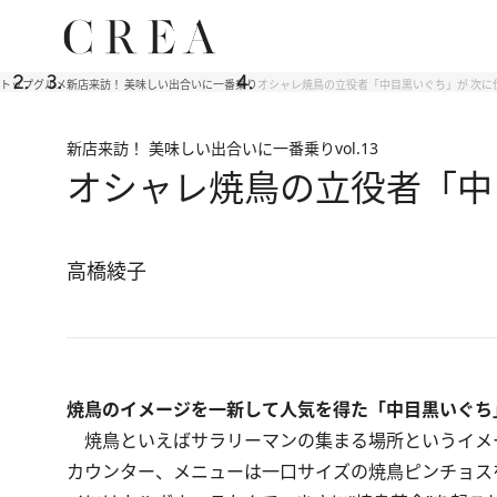
トップ
グルメ
新店来訪！ 美味しい出合いに一番乗り
オシャレ焼鳥の立役者「中目黒いぐち」が 次に
新店来訪！ 美味しい出合いに一番乗り
vol.13
オシャレ焼鳥の立役者「中
高橋綾子
焼鳥のイメージを一新して人気を得た「中目黒いぐち
焼鳥といえばサラリーマンの集まる場所というイメー
カウンター、メニューは一口サイズの焼鳥ピンチョス