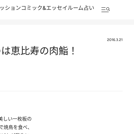
ッション
コミック&エッセイルーム
占い
2016.3.21
のは恵比寿の肉鮨！
美しい一枚板の
で焼鳥を食べ、