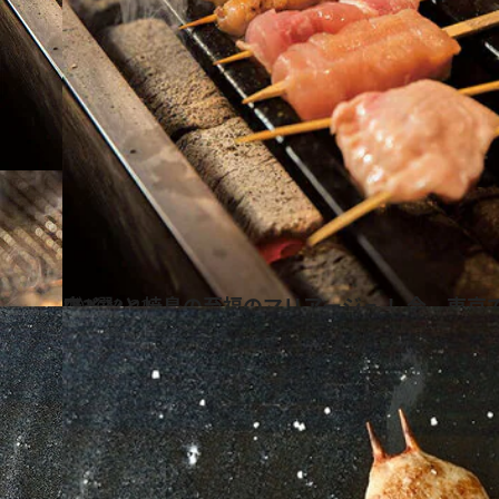
2016.2.22
ワインと焼鳥の至福のマリアージュ！ 今、東京で味わうべき焼鳥の名店3選
グルメ