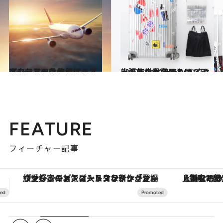
2018.12.27
エコノミーなのにビジネスクラスへ!? 無償アップグレードの条件とは？
旅＆お出かけ
2019.6.26
出張で世界各国を飛び回ってきた ベテランバイヤーの旅の必需品とは？
旅＆お出かけ
FEATURE
フィーチャー記事
【銀座で出合う最旬美容】美髪ケアや上質な眠り…セルフケアのアップデートから、特別な名入れギフトまで。大人のための「ReFa GINZA」クルーズ