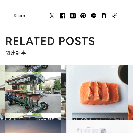
Share
RELATED POSTS
関連記事
2013.10.29
ビールを愛するエコシティ ポートランドの不思議な自転車
旅＆お出かけ
2015.1.5
スローライフ都市ポートランドで サステイナブルな店の寿司を味わう
旅＆お出かけ