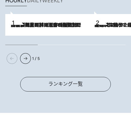
HOURLY
DAILY
WEEKLY
2026.8.8
「最後に見られてよかった」上野動物園の東園パンダ舎が解体前に特別公開。8月16日まで延長されたパネル展と共に辿る“半世紀”のパンダ飼育《解体工事の図面あり》
2026.8.5
【阿川佐和子さんの年とる力】なぜ70代で始めた趣味は“こんなに楽しい”のか？ ピアノ、俳句…スランプに陥っても続けられる“ある秘訣”とは
1 / 5
ランキング一覧