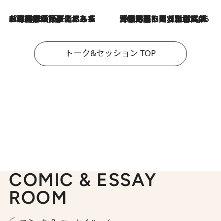
2026.8.3
「今後値上げがあるとすれば…」「リスクがあるのは今年の冬」エネルギー専門家が語る、ホルムズ海峡封鎖が家庭にもたらす“ある心配”
2026.8.3
「住宅建てられない…」「サーチャージ料の高値が続いている」ホルムズ海峡封鎖による影響はいつまで続く？《エネルギー専門家に聞く“どうなる日本の暮らし”》
トーク&セッション TOP
COMIC & ESSAY
ROOM