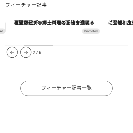
フィーチャー記事
「土佐和ハーブかき氷」がOMO7高知に登場！生姜、山椒、大葉など目にも舌にも涼を呼ぶ郷土の味
ヴァシュロン・コンスタンタン
3
/
6
フィーチャー記事一覧