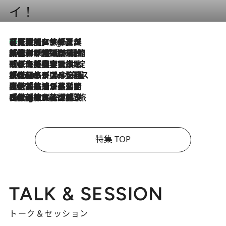
イ！
【厳選旅コスメ】「多機能アイテムがメイン！」旅好き美容エディターが選んだ夏旅ベストコスメを発表【Mサイズジップ】
4 Hours Ago
2026.8.6
「荷物が増えるほど旅ストレスは増す」美容ジャーナリストがたどり着いた最終結論。“化粧品を劇的に減らす”感動の凝縮美容とは
2026.8.6
「旅先には金髪ウィッグを持参」日本と同じメイクでは損してる!? 美容ジャーナリストが提案する“掟破りの旅美容”とは
2026.8.6
【厳選旅コスメ】「身軽さ＆UV対策重視！」ヘアアーティストshucoが選んだ夏旅ベストコスメを発表【Mサイズジップ】
2026.8.5
【厳選旅コスメ】国内をあちこち移動する河井菜摘が選んだ夏旅ベストコスメ発表！「リラックスアイテムはマスト」【Mサイズジップ】
2026.8.4
【厳選旅コスメ】「紫外線＆乾燥対策しながらメイク感も！」ヘア＆メイクGeorgeが選んだ夏旅ベストコスメを発表！【Mサイズジップ】
特集 TOP
TALK & SESSION
トーク＆セッション