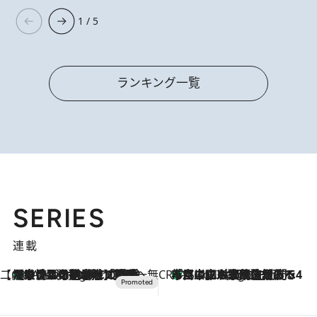
1 / 5
ランキング一覧
SERIES
連載
【CREA×星野リゾート】唯一無二。癒しと発見が待つ場所へ
【トンボの足水浴】ヒノキの香りに包まれて涼感マックス！約13℃の湧水かけ流しを避暑地「星野温泉 トンボの湯」で体験
2 Hours Ago
CREA'S CHOICE
「立川にも歌舞伎があるんだよ」 片岡仁左衛門・市川中車ら豪華座組みで4年目の立川立飛歌舞伎へ
4 Hours Ago