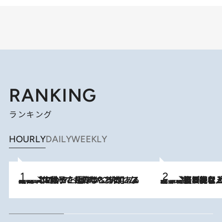
RANKING
ランキング
HOURLY
DAILY
WEEKLY
2026.8.5
【阿川佐和子さんの年とる力】なぜ70代で始めた趣味は“こんなに楽しい”のか？ ピアノ、俳句…スランプに陥っても続けられる“ある秘訣”とは
2026.8.5
【なぜ吉沢亮は「気配を消せる」のか？】興行収入208億の『国宝』を経て挑むミュージカル『ディア・エヴァン・ハンセン』。トップ俳優が舞台上でさらけ出した“孤独”とは