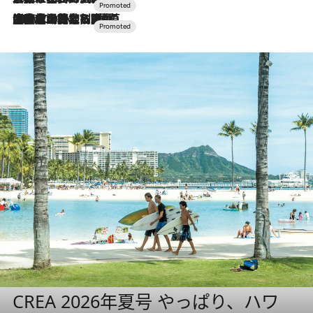
2026.7.10
NEW OPEN！【界 草津】名湯の地に誕生。趣の異なる2種の温泉と上州ならではの会席・蕎麦割烹など美食を味わう究極の癒やし旅
CREA 2026年夏号 やっぱり、ハワ