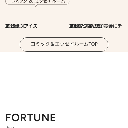
2026.7.30
第15話 アイス
2026.7.30
第8回「同人誌即売会にチャレンジ その2」
コミック＆エッセイルームTOP
FORTUNE