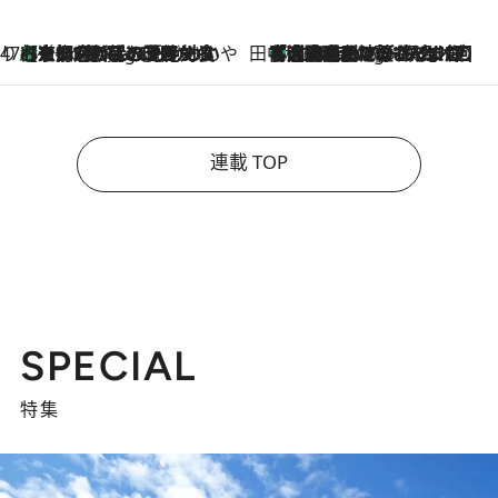
47都道府県の手みやげ ひんやりスイーツで夏を満喫
【京都府】この夏絶対食べたい 冷やしておいしいおやつ3選 ひと口目から心を掴む新緑のテリーヌ
4 Hours Ago
田中稲の勝手に再ブーム
「湘南乃風に憧れて」観客大盛上がりの“タオル回し”に、ラッパー顔負けの高速歌唱まで…さだまさし（74）のアグレッシブすぎる現在地
9 Hours Ago
連載 TOP
SPECIAL
特集