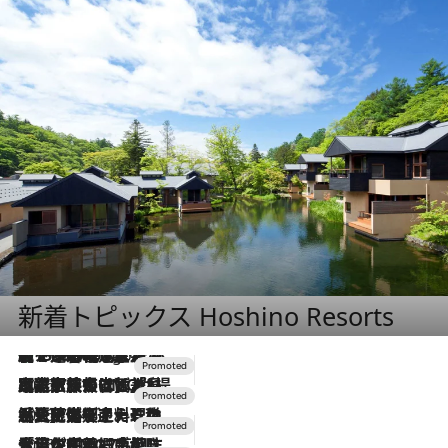
新着トピックス Hoshino Resorts
【トンボの足水浴】ヒノキの香りに包まれて涼感マックス！約13℃の湧水かけ流しを避暑地「星野温泉 トンボの湯」で体験
2 Hours Ago
2026.7.31
【ホテル帰省】という選択肢をOMOが提案。家族とほどよい距離を保つには「昼は実家、夜は気兼ねなくホテルで！」
2026.7.24
【夏限定ディナーコース】旬を迎える稚鮎や花ズッキーニなどをイタリア・トスカーナの郷土料理の手法で満喫！
2026.7.17
「土佐和ハーブかき氷」がOMO7高知に登場！生姜、山椒、大葉など目にも舌にも涼を呼ぶ郷土の味