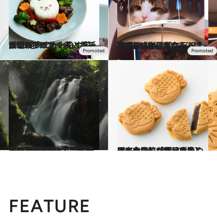
2025.10.31
話題の「ぽすくま」カフェをレポート！ 花と手紙がテーマの“かわいすぎる”限定メニューも
グルメ
2025.11.10
猫好き、全員集合！NEWoMan高輪で〈没入型“猫体験”〉ができる話題の新スポットに行ってみた
旅＆お出かけ
2025.8.2
《47都道府県・“滝・名瀑”の絶景10選 ～西日本篇～》縁起がよく、光芒が差し込み神々しい「鶏鳴の滝」
旅＆お出かけ
2025.8.16
ふんわりした生地の中に、こし餡がぎっしり…日本全国の「絶品あんこスイーツ」33選《手みやげにも◎》【西日本篇】
贈りもの
FEATURE