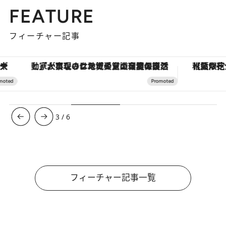
FEATURE
フィーチャー記事
「大事なのは地域の意識を変えること」。ロレックス賞受賞の自然保護活動家が実現させたナイジェリアの自然環境の復活
【夏限定ディナーコース】旬を迎
3
/
6
フィーチャー記事一覧