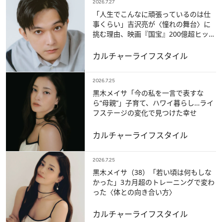
2026.7.27
「人生でこんなに頑張っているのは仕
事くらい」吉沢亮が〈憧れの舞台〉に
挑む理由、映画『国宝』200億超ヒット
への本音
カルチャー
ライフスタイル
2026.7.25
黒木メイサ「今の私を一言で表すな
ら“母親”」子育て、ハワイ暮らし…ライ
フステージの変化で見つけた幸せ
カルチャー
ライフスタイル
2026.7.25
黒木メイサ（38）「若い頃は何もしな
かった」3カ月超のトレーニングで変わ
った〈体との向き合い方〉
カルチャー
ライフスタイル