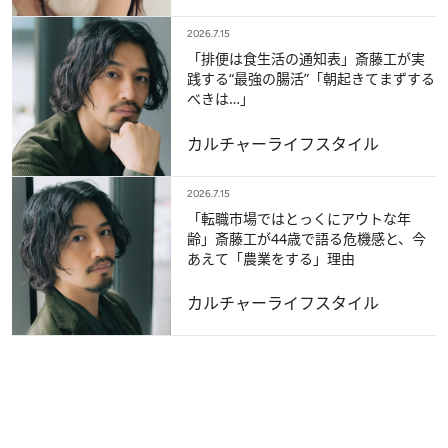
2026.7.15
「排便は食生活の通知表」斎藤工が実
践する“最強の腸活”「朝起きてまずする
べきは…」
カルチャー
ライフスタイル
2026.7.15
「転職市場ではとっくにアウトな年
齢」斎藤工が44歳で語る危機感と、今
あえて「農業をする」理由
カルチャー
ライフスタイル