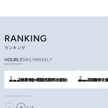
RANKING
ランキング
HOURLY
DAILY
WEEKLY
【間違いのない王道・東京土産】資生堂パーラー 銀座本店でのみ出会える銘菓5選《極上プディング・濃厚チーズケーキ・ボンボンショコラほか》
5 Hours Ago
2026.8.5
【阿川佐和子さんの年とる力】なぜ70代で始めた趣味は“こんなに楽しい”のか？ ピアノ、俳句…スランプに陥っても続けられる“ある秘訣”とは
1 / 5