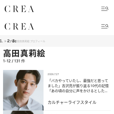
トップ
著者
高田真莉絵 プロフィール
高田真莉絵
1-12 / 131
件
2026.7.27
「バカやっていたし、最強だと思って
ました」吉沢亮が振り返る10代の記憶
「あの頃の自分に声をかけるとした
ら…」
カルチャー
ライフスタイル