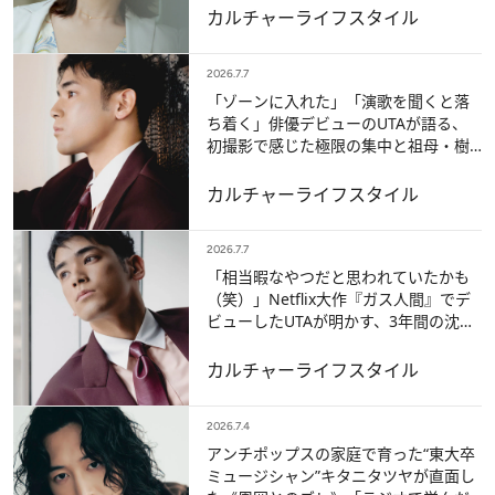
カルチャー
ライフスタイル
2026.7.7
「ゾーンに入れた」「演歌を聞くと落
ち着く」俳優デビューのUTAが語る、
初撮影で感じた極限の集中と祖母・樹
木希林との幼少期の思い出
カルチャー
ライフスタイル
2026.7.7
「相当暇なやつだと思われていたかも
（笑）」Netflix大作『ガス人間』でデ
ビューしたUTAが明かす、3年間の沈黙
と解禁の喜び
カルチャー
ライフスタイル
2026.7.4
アンチポップスの家庭で育った“東大卒
ミュージシャン”キタニタツヤが直面し