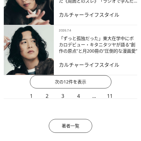
た《周囲とのズレ》「ラジオで学んだ
のは…」
カルチャー
ライフスタイル
2026.7.4
「ずっと孤独だった」東大在学中にボ
カロデビュー・キタニタツヤが語る“創
作の原点”と月200冊の“圧倒的な漫画愛”
カルチャー
ライフスタイル
次の12件を表示
1
2
3
4
...
11
著者一覧