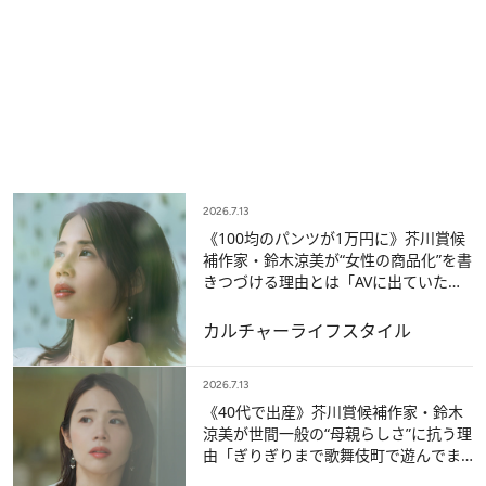
2026.7.13
《100均のパンツが1万円に》芥川賞候
補作家・鈴木涼美が“女性の商品化”を書
きつづける理由とは「AVに出ていたと
いうことだけじゃなく…」
カルチャー
ライフスタイル
2026.7.13
《40代で出産》芥川賞候補作家・鈴木
涼美が世間一般の“母親らしさ”に抗う理
由「ぎりぎりまで歌舞伎町で遊んでま
した」「ネイルを全て外してきてと…」