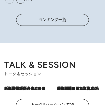
ランキング一覧
TALK & SESSION
トーク＆セッション
2026.8.3
「今後値上げがあるとすれば…」「リスクがあるのは今年の冬」エネルギー専門家が語る、ホルムズ海峡封鎖が家庭にもたらす“ある心配”
2026.8.3
「住宅建てられない…」「サーチャージ料の高値が続いている」ホルムズ海峡封鎖による影響はいつまで続く？《エネルギー専門家に聞く“どうなる日本の暮らし”》
トーク&セッション TOP