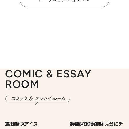
COMIC & ESSAY
ROOM
2026.7.30
第15話 アイス
2026.7.30
第8回「同人誌即売会にチャレンジ その2」