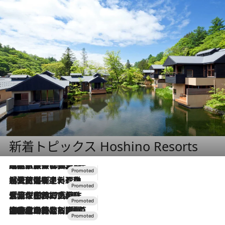
新着トピックス Hoshino Resorts
2026.7.31
【ホテル帰省】という選択肢をOMOが提案。家族とほどよい距離を保つには「昼は実家、夜は気兼ねなくホテルで！」
2026.7.24
【夏限定ディナーコース】旬を迎える稚鮎や花ズッキーニなどをイタリア・トスカーナの郷土料理の手法で満喫！
2026.7.17
「土佐和ハーブかき氷」がOMO7高知に登場！生姜、山椒、大葉など目にも舌にも涼を呼ぶ郷土の味
2026.7.10
NEW OPEN！【界 草津】名湯の地に誕生。趣の異なる2種の温泉と上州ならではの会席・蕎麦割烹など美食を味わう究極の癒やし旅