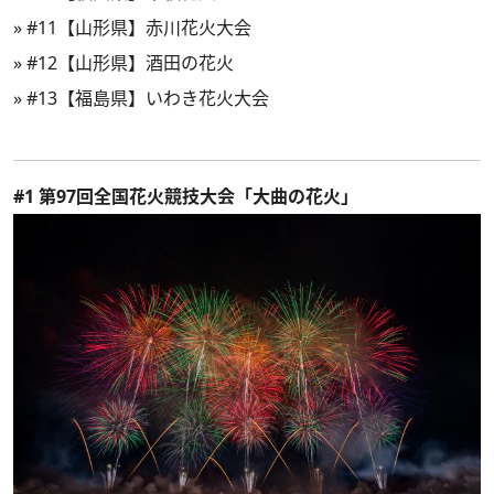
»
#11【山形県】赤川花火大会
»
#12【山形県】酒田の花火
»
#13【福島県】いわき花火大会
#1 第97回全国花火競技大会「大曲の花火」