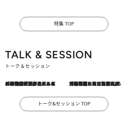
特集 TOP
TALK & SESSION
トーク＆セッション
2026.8.3
「今後値上げがあるとすれば…」「リスクがあるのは今年の冬」エネルギー専門家が語る、ホルムズ海峡封鎖が家庭にもたらす“ある心配”
2026.8.3
「住宅建てられない…」「サーチャージ料の高値が続いている」ホルムズ海峡封鎖による影響はいつまで続く？《エネルギー専門家に聞く“どうなる日本の暮らし”》
トーク&セッション TOP