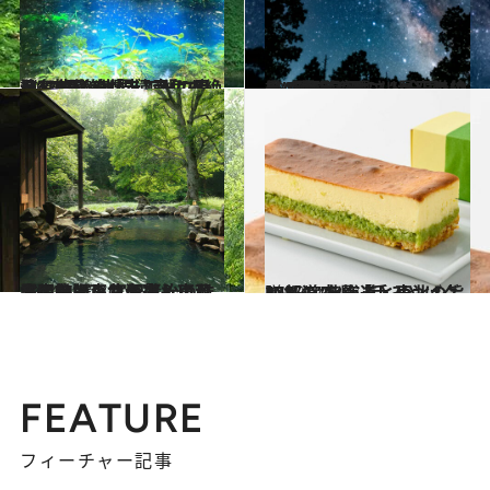
2025.7.26
《47都道府県・“青色の絶景”10選》世界遺産にあり、神秘的なブルーに目を奪われる「十二湖の青池」
旅＆お出かけ
2025.7.27
《47都道府県・“星空の絶景”10選》天の川が圧巻！ 星の見えやすさ・全国1位の“星取県”へ
旅＆お出かけ
2024.12.28
【保存版・北海道＆東北】ひとりにやさしい温泉宿11選｜宮沢賢治の作品に登場した名宿も。秘湯の旅は東北へ！
旅＆お出かけ
2025.7.12
47都道府県「手みやげグルメ」“北海道・東北の旨いもの”を総まとめ
贈りもの
FEATURE
フィーチャー記事