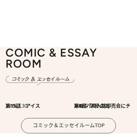
COMIC & ESSAY
ROOM
2026.7.30
第15話 アイス
2026.7.30
第8回「同人誌即売会にチャレンジ その2」
コミック＆エッセイルームTOP