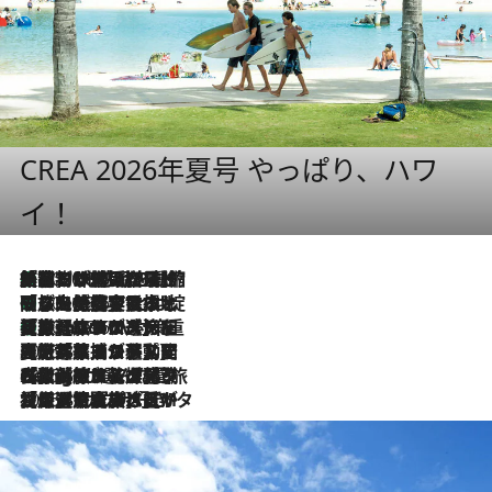
CREA 2026年夏号 やっぱり、ハワ
イ！
「荷物が増えるほど旅ストレスは増す」美容ジャーナリストがたどり着いた最終結論。“化粧品を劇的に減らす”感動の凝縮美容とは
2026.8.6
「旅先には金髪ウィッグを持参」日本と同じメイクでは損してる!? 美容ジャーナリストが提案する“掟破りの旅美容”とは
2026.8.6
【厳選旅コスメ】「身軽さ＆UV対策重視！」ヘアアーティストshucoが選んだ夏旅ベストコスメを発表【Mサイズジップ】
2026.8.6
2026.8.5
【厳選旅コスメ】国内をあちこち移動する河井菜摘が選んだ夏旅ベストコスメ発表！「リラックスアイテムはマスト」【Mサイズジップ】
2026.8.4
【厳選旅コスメ】「紫外線＆乾燥対策しながらメイク感も！」ヘア＆メイクGeorgeが選んだ夏旅ベストコスメを発表！【Mサイズジップ】
2026.8.3
【厳選旅コスメ】「保湿もタイパ重視！」“サウナ好き”タレント清水みさとが愛用する夏旅ベストコスメを発表！【Mサイズジップ】