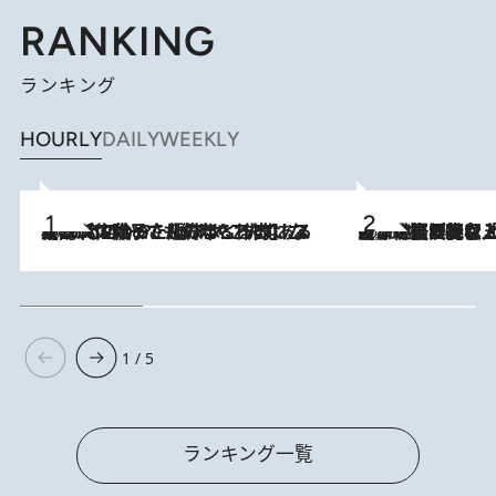
RANKING
ランキング
HOURLY
DAILY
WEEKLY
2026.8.5
【阿川佐和子さんの年とる力】なぜ70代で始めた趣味は“こんなに楽しい”のか？ ピアノ、俳句…スランプに陥っても続けられる“ある秘訣”とは
2026.8.5
【なぜ吉沢亮は「気配を消せる」のか？】興行収入208億の『国宝』を経て挑むミュージカル『ディア・エヴァン・ハンセン』。トップ俳優が舞台上でさらけ出した“孤独”とは
1 / 5
ランキング一覧