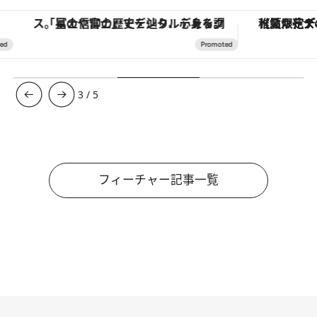
史を辿り、心身を調える。
【夏限定ディナーコース】旬を迎える稚鮎や花ズッキーニなどをイタリア・トスカーナの郷土料理の手法で満喫！
4
/
5
フィーチャー記事一覧