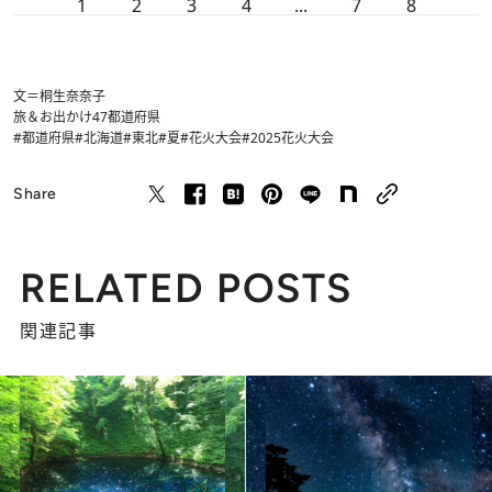
1
2
3
4
...
7
8
文＝桐生奈奈子
旅＆お出かけ
47都道府県
#都道府県
#北海道
#東北
#夏
#花火大会
#2025花火大会
Share
RELATED POSTS
関連記事