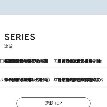
SERIES
連載
田中稲の勝手に再ブーム
「湘南乃風に憧れて」観客大盛上がりの“タオル回し”に、ラッパー顔負けの高速歌唱まで…さだまさし（74）のアグレッシブすぎる現在地
4 Hours Ago
工藤まやのおもてなしハワイ
【ハワイ土産】ローカルの絶大な支持で復活！ 絶品の幻クッキー《元ファンの日本人女性が受け継いだ名店》
2026.8.6
ハワイ賢者 リサのお気に入りリスト
あの伝説の限定トートも！ リニューアルした「ディーン＆デルーカ ハワイ」で必須のお土産8選
2026.8.6
47都道府県の手みやげ ひんやりスイーツで夏を満喫
【三重県】この夏絶対食べたい 冷やしておいしいおやつ3選 お餅×アイスの新感覚スイーツ
2026.8.6
連載 TOP