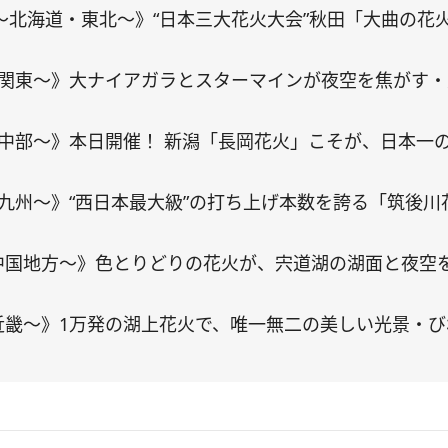
3選～北海道・東北～》“日本三大花火大会”秋田「大曲の花
選～関東～》大ナイアガラとスターマインが夜空を焦がす
選～中部～》本日開催！ 新潟「長岡花火」こそが、日本一
～九州～》“西日本最大級”の打ち上げ本数を誇る「筑後川
～中国地方～》色とりどりの花火が、宍道湖の湖面と夜空
～近畿～》1万発の湖上花火で、唯一無二の美しい光景・