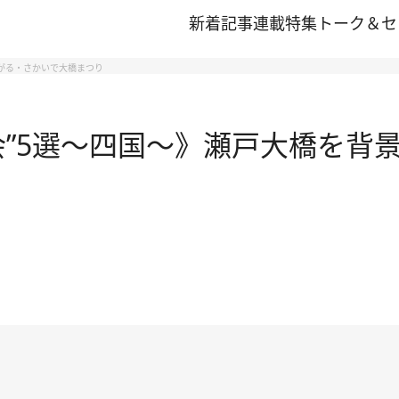
新着記事
連載
特集
トーク＆セ
がる・さかいで大橋まつり
会”5選～四国～》瀬戸大橋を背