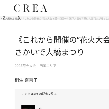
トップ
旅＆お出かけ
《これから開催の“花火大会”5選～四国～》瀬戸大橋を背景に大玉花火が打ち上
《これから開催の“花火大
さかいで大橋まつり
2025花火大会 四国エリア
桐生 奈奈子
この企画の別の記事を見る
01