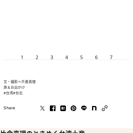
1
2
3
4
5
6
7
文・撮影＝片倉真理
旅＆お出かけ
#台湾
#台北
Share