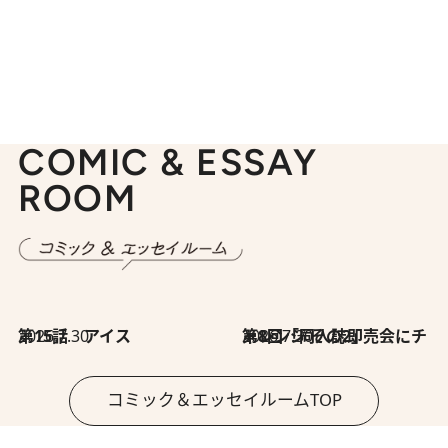
COMIC & ESSAY
ROOM
2026.7.30
第15話 アイス
2026.7.30
第8回「同人誌即売会にチャレンジ その2」
コミック＆エッセイルームTOP