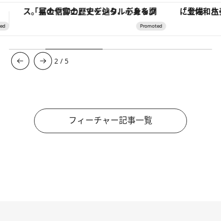
「土佐和ハーブかき氷」がOMO7高知に登場！生姜、山椒、大葉など目にも舌にも涼を呼ぶ郷土の味
【夏限定ディナーコース】旬を迎
3
/
5
フィーチャー記事一覧