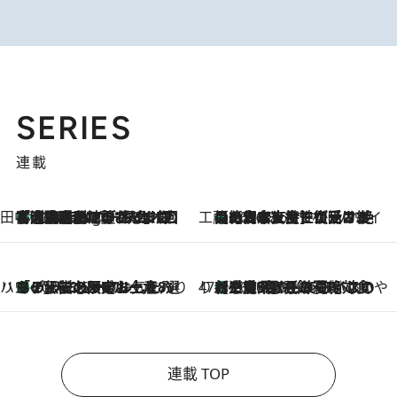
SERIES
連載
田中稲の勝手に再ブーム
「湘南乃風に憧れて」観客大盛上がりの“タオル回し”に、ラッパー顔負けの高速歌唱まで…さだまさし（74）のアグレッシブすぎる現在地
1 Hour Ago
工藤まやのおもてなしハワイ
【ハワイ土産】ローカルの絶大な支持で復活！ 絶品の幻クッキー《元ファンの日本人女性が受け継いだ名店》
2026.8.6
ハワイ賢者 リサのお気に入りリスト
あの伝説の限定トートも！ リニューアルした「ディーン＆デルーカ ハワイ」で必須のお土産8選
2026.8.6
47都道府県の手みやげ ひんやりスイーツで夏を満喫
【三重県】この夏絶対食べたい 冷やしておいしいおやつ3選 お餅×アイスの新感覚スイーツ
2026.8.6
連載 TOP