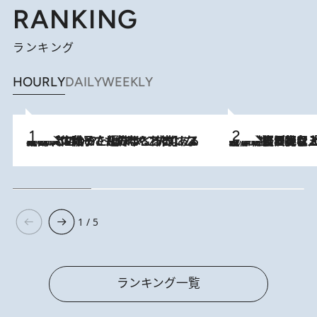
RANKING
ランキング
HOURLY
DAILY
WEEKLY
2026.8.5
【阿川佐和子さんの年とる力】なぜ70代で始めた趣味は“こんなに楽しい”のか？ ピアノ、俳句…スランプに陥っても続けられる“ある秘訣”とは
2026.8.5
【なぜ吉沢亮は「気配を消せる」のか？】興行収入208億の『国宝』を経て挑むミュージカル『ディア・エヴァン・ハンセン』。トップ俳優が舞台上でさらけ出した“孤独”とは
1 / 5
ランキング一覧