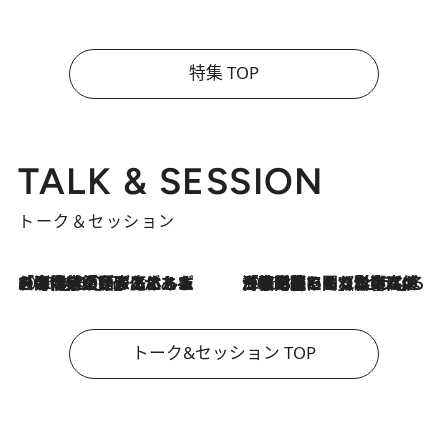
特集 TOP
TALK & SESSION
トーク＆セッション
2026.8.3
「今後値上げがあるとすれば…」「リスクがあるのは今年の冬」エネルギー専門家が語る、ホルムズ海峡封鎖が家庭にもたらす“ある心配”
2026.8.3
「住宅建てられない…」「サーチャージ料の高値が続いている」ホルムズ海峡封鎖による影響はいつまで続く？《エネルギー専門家に聞く“どうなる日本の暮らし”》
トーク&セッション TOP