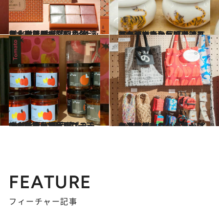
2025.8.7
お土産にぴったり！ 台湾フルーツ×お茶のパイナップルケーキも楽しめる、台北で話題の「図書館風」洋菓子店
旅＆お出かけ
2025.6.21
【台湾土産】厄除け効果もある!? 大人気「台湾バーム」のほか、厳選アイテムが揃う台北のライフスタイルショップ
旅＆お出かけ
2025.5.3
オイル漬けやポップコーンが話題。“注目度No.1”台湾フードコーディネーターが手がけるモダンな食品雑貨店
旅＆お出かけ
2025.3.15
台湾リピーター必見！ インフルエンサーが手がける人気セレクトショップの台湾雑貨＆グルメ
旅＆お出かけ
FEATURE
フィーチャー記事