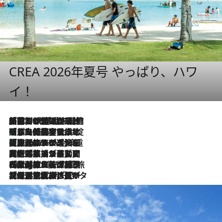
CREA 2026年夏号 やっぱり、ハワ
イ！
「荷物が増えるほど旅ストレスは増す」美容ジャーナリストがたどり着いた最終結論。“化粧品を劇的に減らす”感動の凝縮美容とは
2026.8.6
「旅先には金髪ウィッグを持参」日本と同じメイクでは損してる!? 美容ジャーナリストが提案する“掟破りの旅美容”とは
2026.8.6
【厳選旅コスメ】「身軽さ＆UV対策重視！」ヘアアーティストshucoが選んだ夏旅ベストコスメを発表【Mサイズジップ】
2026.8.6
2026.8.5
【厳選旅コスメ】国内をあちこち移動する河井菜摘が選んだ夏旅ベストコスメ発表！「リラックスアイテムはマスト」【Mサイズジップ】
2026.8.4
【厳選旅コスメ】「紫外線＆乾燥対策しながらメイク感も！」ヘア＆メイクGeorgeが選んだ夏旅ベストコスメを発表！【Mサイズジップ】
2026.8.3
【厳選旅コスメ】「保湿もタイパ重視！」“サウナ好き”タレント清水みさとが愛用する夏旅ベストコスメを発表！【Mサイズジップ】