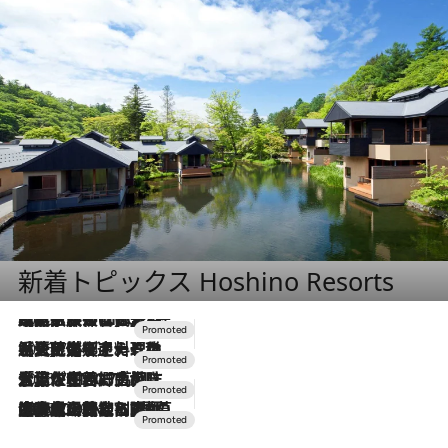
新着トピックス Hoshino Resorts
2026.7.31
【ホテル帰省】という選択肢をOMOが提案。家族とほどよい距離を保つには「昼は実家、夜は気兼ねなくホテルで！」
2026.7.24
【夏限定ディナーコース】旬を迎える稚鮎や花ズッキーニなどをイタリア・トスカーナの郷土料理の手法で満喫！
2026.7.17
「土佐和ハーブかき氷」がOMO7高知に登場！生姜、山椒、大葉など目にも舌にも涼を呼ぶ郷土の味
2026.7.10
NEW OPEN！【界 草津】名湯の地に誕生。趣の異なる2種の温泉と上州ならではの会席・蕎麦割烹など美食を味わう究極の癒やし旅