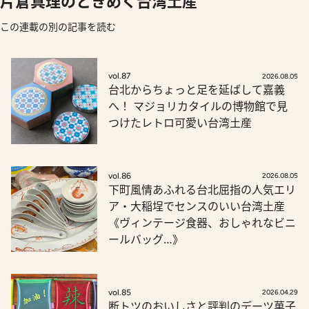
片倉真理のときめく台湾土産
この連載の別の記事を読む
vol.87
2026.08.05
台北からちょっと足を延ばして嘉義
へ！ マジョリカタイルの博物館で見
つけたレトロ可愛い台湾土産
vol.86
2026.08.05
下町風情あふれる台北屈指の人気エリ
ア・大稲埕でセンスのいい台湾土産
《ヴィンテージ食器、おしゃれなビニ
ールバッグ…》
vol.85
2026.04.29
断トツのおいしさと評判のデーツ菓子