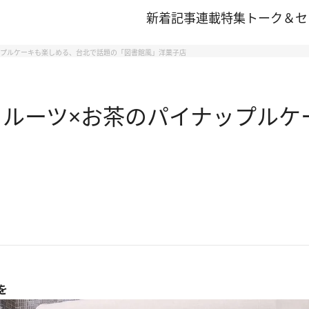
新着記事
連載
特集
トーク＆セ
ップルケーキも楽しめる、台北で話題の「図書館風」洋菓子店
フルーツ×お茶のパイナップル
を