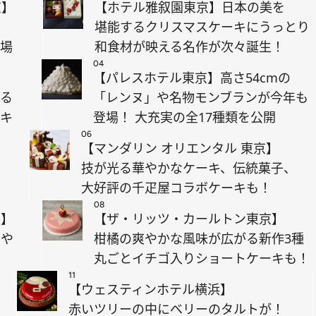
京】
【ホテル雅叙園東京】日本の美を
堪能するクリスマスケーキにうっとり
登場
和食材が映える名作が次々誕生！
04
【パレスホテル東京】高さ54cmの
誇る
「レンヌ」や名物モンブランが今年も
ーキ
登場！ 大充実の全17種類を公開
06
を
【マンダリン オリエンタル 東京】
技が光る華やかなケーキ、伝統菓子、
大好評の千疋屋コラボケーキも！
08
京】
【ザ・リッツ・カールトン東京】
キや
柑橘の爽やかな風味が広がる新作3種
！
丸ごとイチゴ入りショートケーキも！
11
【ウェスティンホテル横浜】
赤いツリーの中にベリーのタルトが！