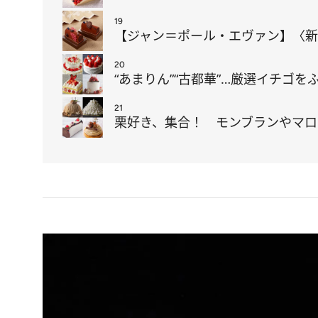
19
【ジャン＝ポール・エヴァン】〈新
20
“あまりん”“古都華”…厳選イチゴ
21
栗好き、集合！ モンブランやマロ