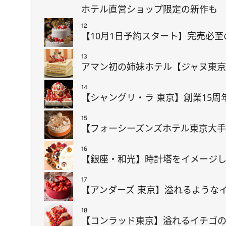
ホテル直営ショップ限定の新作も
12
【10月1日予約スタート】完売必
13
アマン初の姉妹ホテル【ジャヌ東京
14
【シャングリ・ラ 東京】創業15
15
【フォーシーズンズホテル東京大手
16
【銀座・和光】時計塔をイメージし
17
【アンダーズ 東京】溢れるような
18
【コンラッド東京】溢れるイチゴ