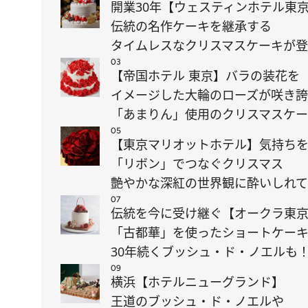
開業30年【ウェスティンホテル東
伝統の名作ケーキを継承する
タイムレスなクリスマスケーキが
03
【帝国ホテル 東京】バラの装花を
イメージした大輪のローズが咲き
「あまりん」使用のクリスマスケ
05
【東京マリオットホテル】気持ち
「リボン」でつなぐクリスマス
艶やかな深紅の世界観に酔いしれて
07
伝統を今に受け継ぐ【オークラ東
「古都華」を使ったショートケー
30年続くブッシュ・ド・ノエルも
09
横浜【ホテルニューグランド】
王道のブッシュ・ド・ノエルや