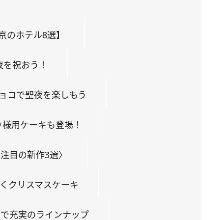
京のホテル8選】
夜を祝おう！
チョコで聖夜を楽しもう
り様用ケーキも登場！
注目の新作3選〉
めくクリスマスケーキ
まで充実のラインナップ