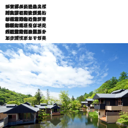
2026.8.8
リスボンの絶品スイーツ「パステル・デ・ナタ」とは？ポルトガル伝統の奥深い世界へ
2026.7.27
「私の祖国はポルトガル語です」国民的詩人フェルナンド・ペソアと、彼が愛した文学の街を歩く
2026.7.26
ポルトガル近海が育む極上の海の幸。キリリと冷えた白ワインと愉しむ、シーフード専門店の贅沢
2026.7.22
伝統の味をモダンに昇華。高感度な地元客が集う、リスボンの最旬ガストロノミー
2026.7.21
大航海時代の栄華から、震災、独裁、そして革命へ。ポルトガル・首都リスボンの石畳に刻まれた「歴史の光と影」
2026.7.13
エッセイ・ヤマザキマリ「慎ましくも美しき国 ポルトガル」