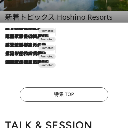
新着トピックス Hoshino Resorts
2026.8.7
【トンボの足水浴】ヒノキの香りに包まれて涼感マックス！約13℃の湧水かけ流しを避暑地「星野温泉 トンボの湯」で体験
2026.7.31
【ホテル帰省】という選択肢をOMOが提案。家族とほどよい距離を保つには「昼は実家、夜は気兼ねなくホテルで！」
2026.7.24
【夏限定ディナーコース】旬を迎える稚鮎や花ズッキーニなどをイタリア・トスカーナの郷土料理の手法で満喫！
2026.7.17
「土佐和ハーブかき氷」がOMO7高知に登場！生姜、山椒、大葉など目にも舌にも涼を呼ぶ郷土の味
2026.7.10
NEW OPEN！【界 草津】名湯の地に誕生。趣の異なる2種の温泉と上州ならではの会席・蕎麦割烹など美食を味わう究極の癒やし旅
特集 TOP
TALK & SESSION