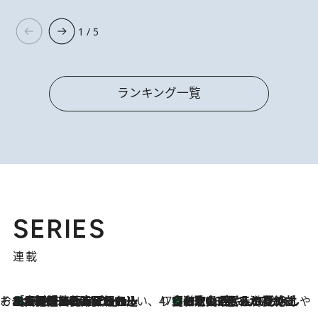
1 / 5
ランキング一覧
SERIES
連載
そおだよおこの関西おいしい、おやつ紀行
［大阪府箕面市］一皿一皿目の前で仕上げられる、料理を巧みに組み込んだアシェットデセールコース「ミチル アシェット デセール（Michiru assiette dessert）」
2026.8.9
47都道府県の手みやげ ひんやりスイーツで夏を満喫
【和歌山県】この夏絶対食べたい 冷やしておいしいおやつ3選 みかんがごろっと丸ごと入ったジュレ
2026.8.9