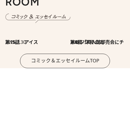
ROOM
2026.7.30
第15話 アイス
2026.7.30
第8回「同人誌即売会にチャレンジ その2」
コミック＆エッセイルームTOP