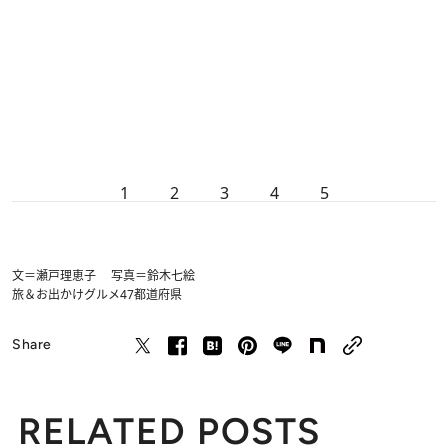
1
2
3
4
5
文＝瀬戸理恵子 写真＝鈴木七絵
旅＆お出かけ
グルメ
47都道府県
Share
RELATED POSTS