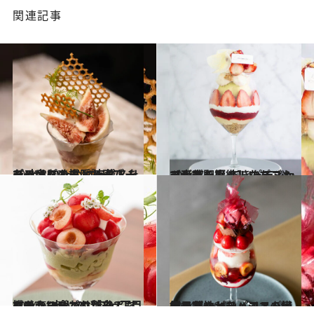
関連記事
2024.8.10
たっぷりの桃とハーブ、シャンパンも パティスリーの奥にある隠れ家バーで 大人のために完成したパフェを
グルメ
2024.7.3
【東京駅直結】いちごもマンゴーも できたてジェラートも極上！ パティシエが贅を尽くしたパフェ
グルメ
2024.6.27
桃のシーズンも到来！ すももやローズのパフェもワインに合わせ渋谷2丁目で叶う“大人のパフェ”
グルメ
2024.6.26
チェリーとチョコ、パイナップルとスパイス…気鋭の女性パティシエの繊細で華やかなパフェをいち早く
グルメ