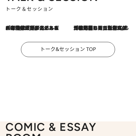
トーク＆セッション
2026.8.3
「今後値上げがあるとすれば…」「リスクがあるのは今年の冬」エネルギー専門家が語る、ホルムズ海峡封鎖が家庭にもたらす“ある心配”
2026.8.3
「住宅建てられない…」「サーチャージ料の高値が続いている」ホルムズ海峡封鎖による影響はいつまで続く？《エネルギー専門家に聞く“どうなる日本の暮らし”》
トーク&セッション TOP
COMIC & ESSAY