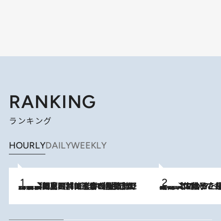
RANKING
ランキング
HOURLY
DAILY
WEEKLY
2026.8.8
「最後に見られてよかった」上野動物園の東園パンダ舎が解体前に特別公開。8月16日まで延長されたパネル展と共に辿る“半世紀”のパンダ飼育《解体工事の図面あり》
2026.8.5
【阿川佐和子さんの年とる力】なぜ70代で始めた趣味は“こんなに楽しい”のか？ ピアノ、俳句…スランプに陥っても続けられる“ある秘訣”とは