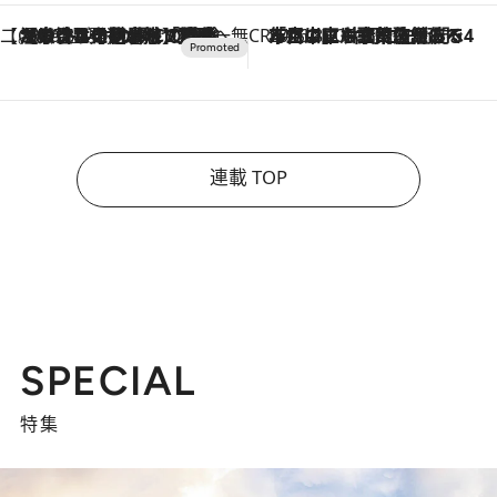
【CREA×星野リゾート】唯一無二。癒しと発見が待つ場所へ
2026.8.7
【トンボの足水浴】ヒノキの香りに包まれて涼感マックス！約13℃の湧水かけ流しを避暑地「星野温泉 トンボの湯」で体験
CREA'S CHOICE
2026.8.7
「立川にも歌舞伎があるんだよ」 片岡仁左衛門・市川中車ら豪華座組みで4年目の立川立飛歌舞伎へ
連載 TOP
SPECIAL
特集