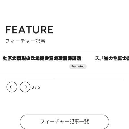
FEATURE
フィーチャー記事
「星のや富士」でデジタルデトックス。冨士信仰の歴史を辿り、心身を調える。
【銀座で出合う最旬美容】美髪ケアや上質な眠
3
/
6
フィーチャー記事一覧