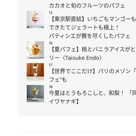
カカオと旬のフルーツのパフェ
13
【東京駅直結】いちごもマンゴー
できたてジェラートも極上！
パティシエが贅を尽くしたパフェ
16
【夏パフェ】桃とバニラアイスがと
リー〈Taisuke Endo〉
17
【世界でここだけ】パリのメゾン「
フェ”も
18
今夏はとうもろこしと、和梨！ 「
イワヤナギ】