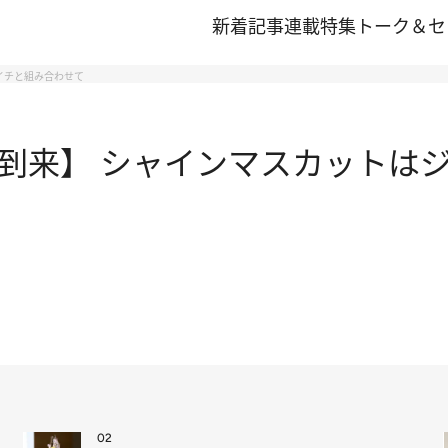
新着記事
連載
特集
トーク＆セ
イチと組み合わせて
到来】 シャインマスカットはジ
02