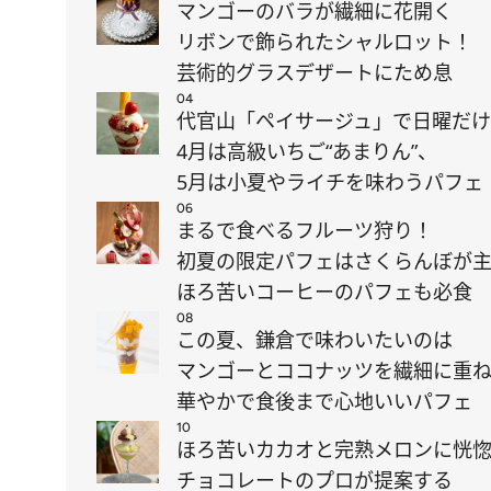
マンゴーのバラが繊細に花開く
リボンで飾られたシャルロット！
芸術的グラスデザートにため息
04
代官山「ペイサージュ」で日曜だ
4月は高級いちご“あまりん”、
5月は小夏やライチを味わうパフェ
06
まるで食べるフルーツ狩り！
初夏の限定パフェはさくらんぼが
ほろ苦いコーヒーのパフェも必食
08
この夏、鎌倉で味わいたいのは
マンゴーとココナッツを繊細に重
華やかで食後まで心地いいパフェ
10
ほろ苦いカカオと完熟メロンに恍
チョコレートのプロが提案する