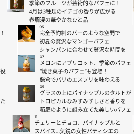
季節のフルーツが芸術的なパフェに！
4月は3種類のイチゴの香りが広がる
春爛漫の華やかなひと品
05
け！
完全予約制のバーのような空間で
初夏の贅沢なマンゴーパフェ
シャンパンに合わせて贅沢な時間を
07
メロンにアプリコット、季節のパフェ
主役
“焼き菓子のパフェ”も登場！
鎌倉でパリのエスプリを味わえる
09
グラスの上にパイナップルのタルトが
ねた
トロピカルなみずみずしさと香りを
箱庭のように組み立てた美しいパフェ
11
惚
チェリーとチョコ、パイナップルと
スパイス…気鋭の女性パティシエの