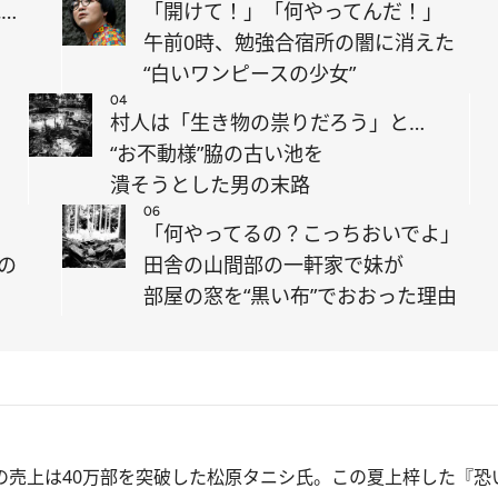
…
「開けて！」「何やってんだ！」
午前0時、勉強合宿所の闇に消えた
“白いワンピースの少女”
04
村人は「生き物の祟りだろう」と…
“お不動様”脇の古い池を
潰そうとした男の末路
06
き
「何やってるの？こっちおいでよ」
の
田舎の山間部の一軒家で妹が
部屋の窓を“黒い布”でおおった理由
売上は40万部を突破した松原タニシ氏。この夏上梓した『恐