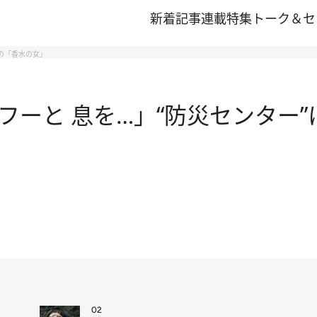
新着記事
連載
特集
トーク＆セ
の「香水の女」
ーと 息を…」“防災センター”
02