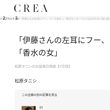
トップ
カルチャー
「伊藤さんの左耳にフー、フーと息を…」“防災センター”にいるはずのない長い髪
「伊藤さんの左耳にフー、フ
「香水の女」
松原タニシのお盆毎日怪談【7日目】
松原タニシ
この企画の別の記事を見る
01