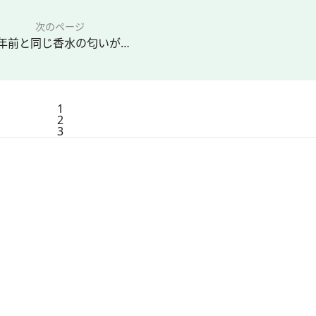
次のページ
6年前と同じ香水の匂いが…
1
2
3