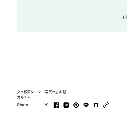
文＝松原タニシ 写真＝志水 隆
カルチャー
Share