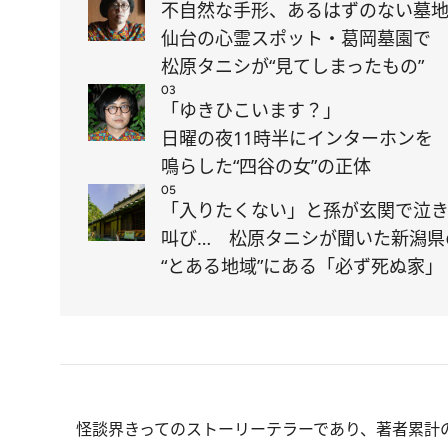
不自然な手形、あるはずのない墓地
仙台の心霊スポット・葛岡墓園で
松原タニシが“見てしまったもの”
03
「ゆきひこいます？」
日曜の夜11時半にインターホンを
鳴らした“四谷の女”の正体
05
「入りたくない」と孫が玄関で泣
叫び… 松原タニシが聞いた新潟県
“とある地域”にある「必ず死ぬ家」
怪談界きってのストーリーテラーであり、著者累計の