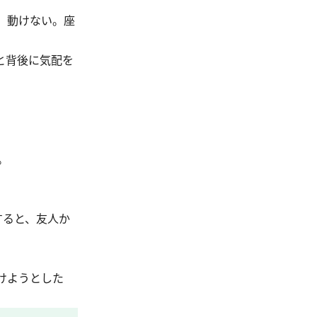
、動けない。座
と背後に気配を
。
すると、友人か
けようとした