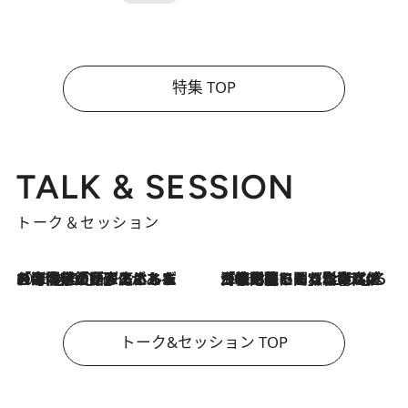
特集 TOP
TALK & SESSION
トーク＆セッション
2026.8.3
「今後値上げがあるとすれば…」「リスクがあるのは今年の冬」エネルギー専門家が語る、ホルムズ海峡封鎖が家庭にもたらす“ある心配”
2026.8.3
「住宅建てられない…」「サーチャージ料の高値が続いている」ホルムズ海峡封鎖による影響はいつまで続く？《エネルギー専門家に聞く“どうなる日本の暮らし”》
トーク&セッション TOP