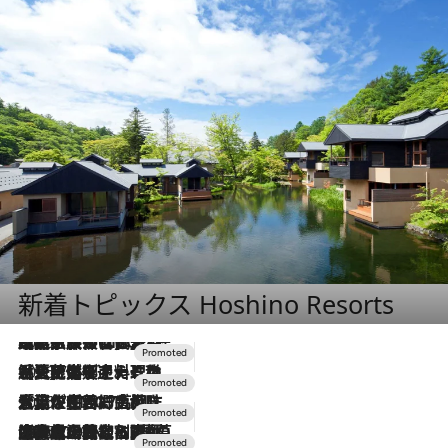
新着トピックス Hoshino Resorts
2026.7.31
【ホテル帰省】という選択肢をOMOが提案。家族とほどよい距離を保つには「昼は実家、夜は気兼ねなくホテルで！」
2026.7.24
【夏限定ディナーコース】旬を迎える稚鮎や花ズッキーニなどをイタリア・トスカーナの郷土料理の手法で満喫！
2026.7.17
「土佐和ハーブかき氷」がOMO7高知に登場！生姜、山椒、大葉など目にも舌にも涼を呼ぶ郷土の味
2026.7.10
NEW OPEN！【界 草津】名湯の地に誕生。趣の異なる2種の温泉と上州ならではの会席・蕎麦割烹など美食を味わう究極の癒やし旅