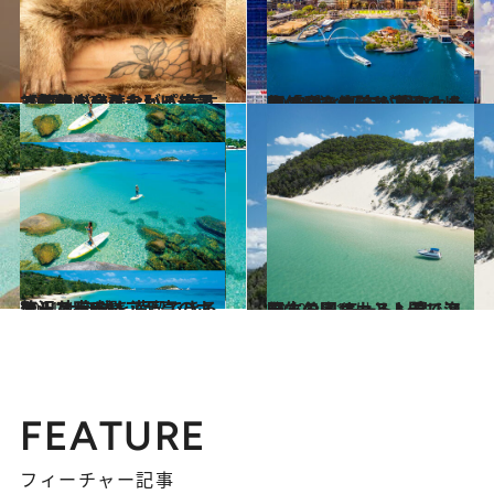
2023.11.26
【初めから読む】パースでしか出合えない！ 旅する気分が盛り上がる絶景と動物のアクティビティ【2選】
旅＆お出かけ
2023.7.9
西オーストラリア州の州都 自然と都市が調和した街「パース」で 夢のような休日を体験しよう
旅＆お出かけ
2021.4.11
オーストラリア至高のホテル 大自然を満喫できる贅沢な宿9選
旅＆お出かけ
2019.11.16
野生のイルカと人間で漁をする!? オーストラリア国立公園 モートン島
旅＆お出かけ
FEATURE
フィーチャー記事