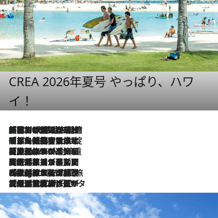
CREA 2026年夏号 やっぱり、ハワ
イ！
「荷物が増えるほど旅ストレスは増す」美容ジャーナリストがたどり着いた最終結論。“化粧品を劇的に減らす”感動の凝縮美容とは
2026.8.6
「旅先には金髪ウィッグを持参」日本と同じメイクでは損してる!? 美容ジャーナリストが提案する“掟破りの旅美容”とは
2026.8.6
【厳選旅コスメ】「身軽さ＆UV対策重視！」ヘアアーティストshucoが選んだ夏旅ベストコスメを発表【Mサイズジップ】
2026.8.6
2026.8.5
【厳選旅コスメ】国内をあちこち移動する河井菜摘が選んだ夏旅ベストコスメ発表！「リラックスアイテムはマスト」【Mサイズジップ】
2026.8.4
【厳選旅コスメ】「紫外線＆乾燥対策しながらメイク感も！」ヘア＆メイクGeorgeが選んだ夏旅ベストコスメを発表！【Mサイズジップ】
2026.8.3
【厳選旅コスメ】「保湿もタイパ重視！」“サウナ好き”タレント清水みさとが愛用する夏旅ベストコスメを発表！【Mサイズジップ】