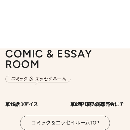
COMIC & ESSAY
ROOM
2026.7.30
第15話 アイス
2026.7.30
第8回「同人誌即売会にチャレンジ その2」
コミック＆エッセイルームTOP