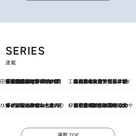
SERIES
連載
田中稲の勝手に再ブーム
「湘南乃風に憧れて」観客大盛上がりの“タオル回し”に、ラッパー顔負けの高速歌唱まで…さだまさし（74）のアグレッシブすぎる現在地
1 Hour Ago
工藤まやのおもてなしハワイ
【ハワイ土産】ローカルの絶大な支持で復活！ 絶品の幻クッキー《元ファンの日本人女性が受け継いだ名店》
2026.8.6
ハワイ賢者 リサのお気に入りリスト
あの伝説の限定トートも！ リニューアルした「ディーン＆デルーカ ハワイ」で必須のお土産8選
2026.8.6
47都道府県の手みやげ ひんやりスイーツで夏を満喫
【三重県】この夏絶対食べたい 冷やしておいしいおやつ3選 お餅×アイスの新感覚スイーツ
2026.8.6
連載 TOP