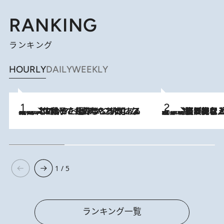
RANKING
ランキング
HOURLY
DAILY
WEEKLY
2026.8.5
【阿川佐和子さんの年とる力】なぜ70代で始めた趣味は“こんなに楽しい”のか？ ピアノ、俳句…スランプに陥っても続けられる“ある秘訣”とは
2026.8.5
【なぜ吉沢亮は「気配を消せる」のか？】興行収入208億の『国宝』を経て挑むミュージカル『ディア・エヴァン・ハンセン』。トップ俳優が舞台上でさらけ出した“孤独”とは
1 / 5
ランキング一覧