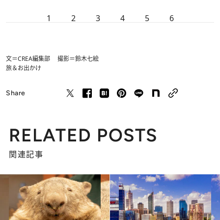
1
2
3
4
5
6
文＝CREA編集部 撮影＝鈴木七絵
旅＆お出かけ
Share
RELATED POSTS
関連記事