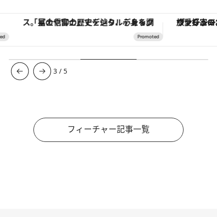
「星のや富士」でデジタルデトックス。冨士信仰の歴史を辿り、心身を調える。
ヴァシュロン・コンスタンタン「オーヴァーシーズ・オートマティック」。旅愛好家のお気に入りコレクションから、ジェンダーレスな新作が
4
/
5
フィーチャー記事一覧