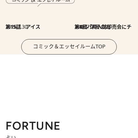
2026.7.30
第15話 アイス
2026.7.30
第8回「同人誌即売会にチャレンジ その2」
コミック＆エッセイルームTOP
FORTUNE
占い