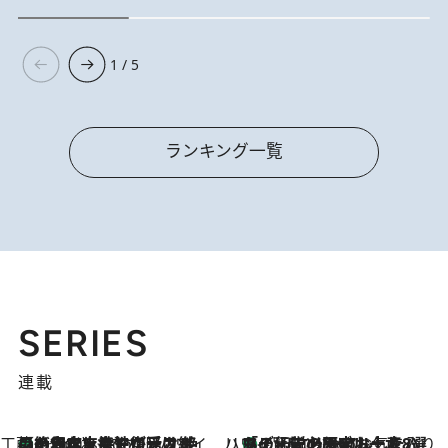
1 / 5
ランキング一覧
SERIES
連載
工藤まやのおもてなしハワイ
【ハワイ土産】ローカルの絶大な支持で復活！ 絶品の幻クッキー《元ファンの日本人女性が受け継いだ名店》
7 Hours Ago
ハワイ賢者 リサのお気に入りリスト
あの伝説の限定トートも！ リニューアルした「ディーン＆デルーカ ハワイ」で必須のお土産8選
7 Hours Ago