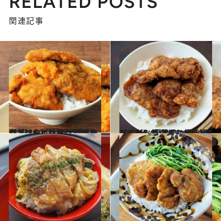
RELATED POSTS
関連記事
2023.12.3
【ごはんエンドレスのカツ丼レシピ】 新潟版「タレカツのっけ丼」 「モモ肉ではなく私はヒレ推し」
グルメ
2023.10.6
【ごはんが止まらない丼レシピ】 福井県の極旨ソースカツ丼 薄切り肉を折りたたんで揚げて！
グルメ