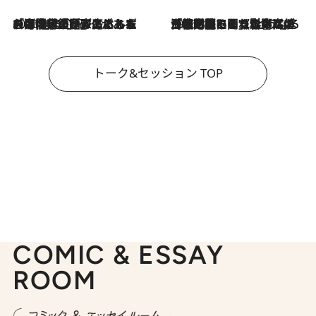
2026.8.3
「今後値上げがあるとすれば…」「リスクがあるのは今年の冬」エネルギー専門家が語る、ホルムズ海峡封鎖が家庭にもたらす“ある心配”
2026.8.3
「住宅建てられない…」「サーチャージ料の高値が続いている」ホルムズ海峡封鎖による影響はいつまで続く？《エネルギー専門家に聞く“どうなる日本の暮らし”》
トーク&セッション TOP
COMIC & ESSAY
ROOM