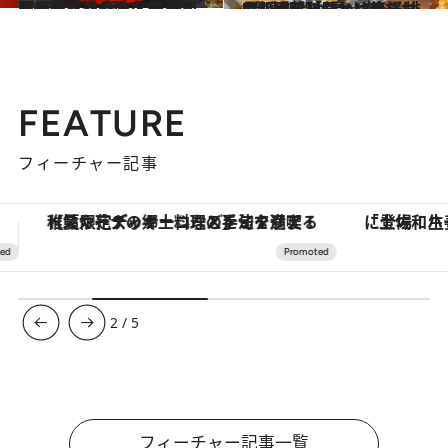
2023.10.22
【ほっとする味！ 家庭料理レシピ】 卵とじスタイルの「普通のカツ丼」 市販品のトンカツを使えば楽ちん
グルメ
2023.4.28
“冷凍期間が長い肉”をおいしく！「豚ヒレ唐揚げ、豆苗あんかけ丼」 排骨飯に近い味わいでごはんが進む！
グルメ
FEATURE
フィーチャー記事
「土佐和ハーブかき氷」がOMO7高知に登場！生姜、山椒、大葉など目にも舌にも涼を呼ぶ郷土の味
3
/
5
フィーチャー記事一覧