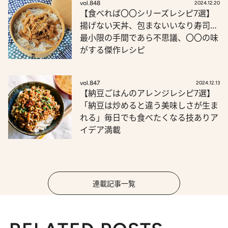
vol.848
2024.12.20
【食べれば〇〇シリーズレシピ7選】
揚げない天丼、包まないいなり寿司…
最小限の手間であら不思議、〇〇の味
がする傑作レシピ
vol.847
2024.12.13
【納豆ごはんのアレンジレシピ7選】
「納豆は炒めると違う美味しさが生ま
れる」毎日でも食べたくなる技ありア
イデア満載
連載記事一覧