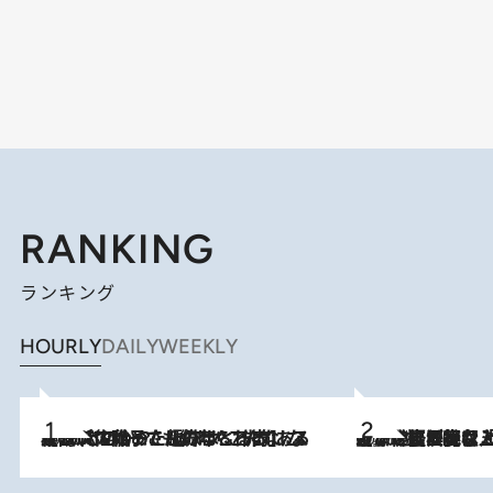
RANKING
ランキング
HOURLY
DAILY
WEEKLY
2026.8.5
【阿川佐和子さんの年とる力】なぜ70代で始めた趣味は“こんなに楽しい”のか？ ピアノ、俳句…スランプに陥っても続けられる“ある秘訣”とは
2026.8.5
【なぜ吉沢亮は「気配を消せる」のか？】興行収入208億の『国宝』を経て挑むミュージカル『ディア・エヴァン・ハンセン』。トップ俳優が舞台上でさらけ出した“孤独”とは