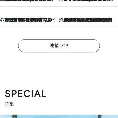
47都道府県の手みやげ ひんやりスイーツで夏を満喫
【三重県】この夏絶対食べたい 冷やしておいしいおやつ3選 お餅×アイスの新感覚スイーツ
7 Hours Ago
齋藤 薫 美容脳ルネサンス
「荷物が増えるほど旅ストレスは増す」美容ジャーナリストがたどり着いた最終結論。“化粧品を劇的に減らす”感動の凝縮美容とは
7 Hours Ago
連載 TOP
SPECIAL
特集