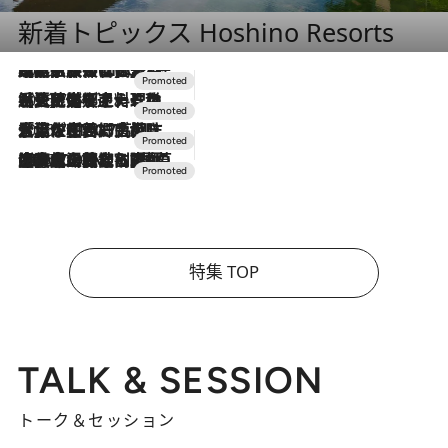
新着トピックス Hoshino Resorts
2026.7.31
【ホテル帰省】という選択肢をOMOが提案。家族とほどよい距離を保つには「昼は実家、夜は気兼ねなくホテルで！」
2026.7.24
【夏限定ディナーコース】旬を迎える稚鮎や花ズッキーニなどをイタリア・トスカーナの郷土料理の手法で満喫！
2026.7.17
「土佐和ハーブかき氷」がOMO7高知に登場！生姜、山椒、大葉など目にも舌にも涼を呼ぶ郷土の味
2026.7.10
NEW OPEN！【界 草津】名湯の地に誕生。趣の異なる2種の温泉と上州ならではの会席・蕎麦割烹など美食を味わう究極の癒やし旅
特集 TOP
TALK & SESSION
トーク＆セッション