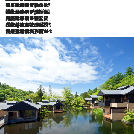
「旅先には金髪ウィッグを持参」日本と同じメイクでは損してる!? 美容ジャーナリストが提案する“掟破りの旅美容”とは
7 Hours Ago
【厳選旅コスメ】「身軽さ＆UV対策重視！」ヘアアーティストshucoが選んだ夏旅ベストコスメを発表【Mサイズジップ】
7 Hours Ago
2026.8.5
【厳選旅コスメ】国内をあちこち移動する河井菜摘が選んだ夏旅ベストコスメ発表！「リラックスアイテムはマスト」【Mサイズジップ】
2026.8.4
【厳選旅コスメ】「紫外線＆乾燥対策しながらメイク感も！」ヘア＆メイクGeorgeが選んだ夏旅ベストコスメを発表！【Mサイズジップ】
2026.8.3
【厳選旅コスメ】「保湿もタイパ重視！」“サウナ好き”タレント清水みさとが愛用する夏旅ベストコスメを発表！【Mサイズジップ】