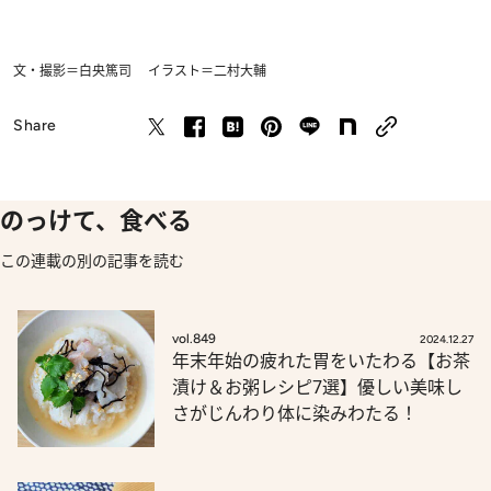
文・撮影＝白央篤司 イラスト＝二村大輔
Share
のっけて、食べる
この連載の別の記事を読む
vol.849
2024.12.27
年末年始の疲れた胃をいたわる【お茶
漬け＆お粥レシピ7選】優しい美味し
さがじんわり体に染みわたる！