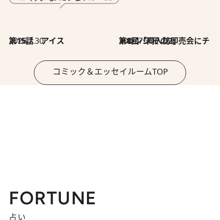
2026.7.30
第15話 アイス
2026.7.30
第8回「同人誌即売会にチャレンジ その2」
コミック＆エッセイルームTOP
FORTUNE
占い