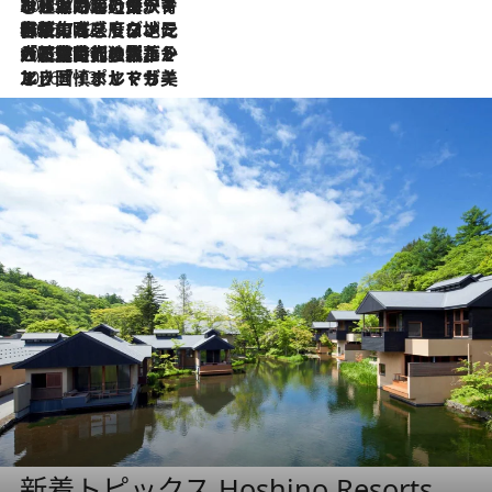
2026.7.26
ポルトガル近海が育む極上の海の幸。キリリと冷えた白ワインと愉しむ、シーフード専門店の贅沢
2026.7.22
伝統の味をモダンに昇華。高感度な地元客が集う、リスボンの最旬ガストロノミー
2026.7.21
大航海時代の栄華から、震災、独裁、そして革命へ。ポルトガル・首都リスボンの石畳に刻まれた「歴史の光と影」
2026.7.13
エッセイ・ヤマザキマリ「慎ましくも美しき国 ポルトガル」
新着トピックス Hoshino Resorts