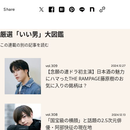
Share
厳選「いい男」大図鑑
この連載の別の記事を読む
vol.309
2024.12.27
【念願の連ドラ初主演】日本酒の魅力
にハマったTHE RAMPAGE藤原樹のお
気に入りの銘柄は？
vol.308
2024.12.13
「国宝級の横顔」と話題の2.5次元俳
優・阿部快征の現在地