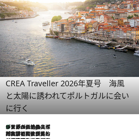
CREA Traveller 2026年夏号 海風
と太陽に誘われてポルトガルに会い
に行く
リスボンの絶品スイーツ「パステル・デ・ナタ」とは？ポルトガル伝統の奥深い世界へ
7 Hours Ago
2026.7.27
「私の祖国はポルトガル語です」国民的詩人フェルナンド・ペソアと、彼が愛した文学の街を歩く