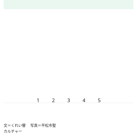
1
2
3
4
5
文＝くれい響 写真＝平松市聖
カルチャー