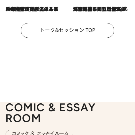
2026.8.3
「今後値上げがあるとすれば…」「リスクがあるのは今年の冬」エネルギー専門家が語る、ホルムズ海峡封鎖が家庭にもたらす“ある心配”
2026.8.3
「住宅建てられない…」「サーチャージ料の高値が続いている」ホルムズ海峡封鎖による影響はいつまで続く？《エネルギー専門家に聞く“どうなる日本の暮らし”》
トーク&セッション TOP
COMIC & ESSAY
ROOM