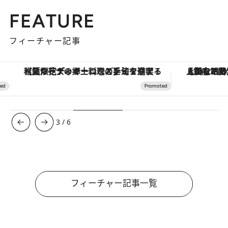
FEATURE
フィーチャー記事
【夏限定ディナーコース】旬を迎える稚鮎や花ズッキーニなどをイタリア・トスカーナの郷土料理の手法で満喫！
【銀座で出合う最旬美容】美髪ケアや上質な眠
3
/
6
フィーチャー記事一覧