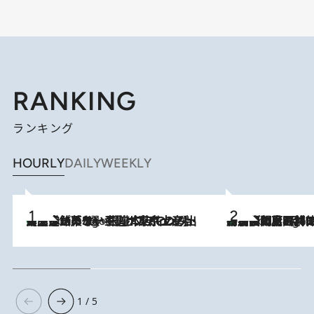
RANKING
ランキング
HOURLY
DAILY
WEEKLY
【間違いのない王道・東京土産】資生堂パーラー 銀座本店でのみ出会える銘菓5選《極上プディング・濃厚チーズケーキ・ボンボンショコラほか》
7 Hours Ago
「最後に見られてよかった」上野動物園の東園パンダ舎が解体前に特別公開。8月16日まで延長されたパネル展と共に辿る“半世紀”のパンダ飼育《解体工事の図面あり》
7 Hours Ago
1 / 5