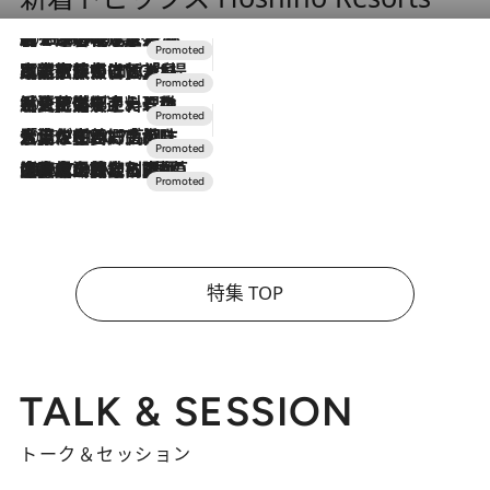
2026.8.7
【トンボの足水浴】ヒノキの香りに包まれて涼感マックス！約13℃の湧水かけ流しを避暑地「星野温泉 トンボの湯」で体験
2026.7.31
【ホテル帰省】という選択肢をOMOが提案。家族とほどよい距離を保つには「昼は実家、夜は気兼ねなくホテルで！」
2026.7.24
【夏限定ディナーコース】旬を迎える稚鮎や花ズッキーニなどをイタリア・トスカーナの郷土料理の手法で満喫！
2026.7.17
「土佐和ハーブかき氷」がOMO7高知に登場！生姜、山椒、大葉など目にも舌にも涼を呼ぶ郷土の味
2026.7.10
NEW OPEN！【界 草津】名湯の地に誕生。趣の異なる2種の温泉と上州ならではの会席・蕎麦割烹など美食を味わう究極の癒やし旅
特集 TOP
TALK & SESSION
トーク＆セッション