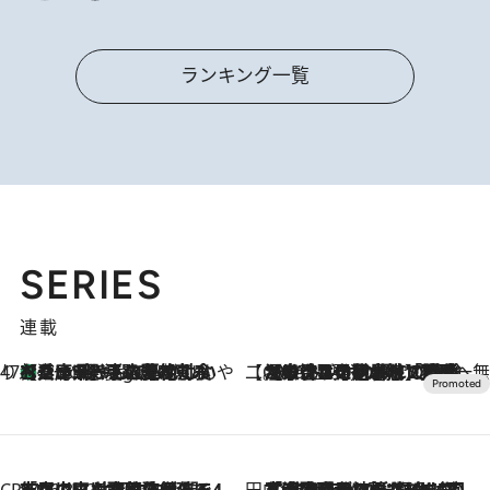
ランキング一覧
SERIES
連載
47都道府県の手みやげ ひんやりスイーツで夏を満喫
【兵庫県】この夏絶対食べたい 冷やしておいしいおやつ3選 淡路島の恵みをジェラートに集約
7 Hours Ago
【CREA×星野リゾート】唯一無二。癒しと発見が待つ場所へ
2026.8.7
【トンボの足水浴】ヒノキの香りに包まれて涼感マックス！約13℃の湧水かけ流しを避暑地「星野温泉 トンボの湯」で体験