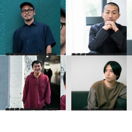
2023.7.21
土地のキャラクターを描く作品が 海外からも注目。宮崎大祐の新作は名古屋が舞台の青春映画『PLASTIC』
カルチャー
2022.12.9
一橋大学から映画の世界へ 三宅唱監督が挑んだボクシング作 『ケイコ 目を澄ませて』の世界観
カルチャー
2022.3.25
映画『やがて海へと届く』で 彩瀬まるの世界観を映像化した 詩人出身・中川龍太郎監督
カルチャー
2022.12.23
「自分だったら思いつかない話」 玉田真也監督作『そばかす』三浦透子 演じる主人公は恋愛をしない女性
カルチャー