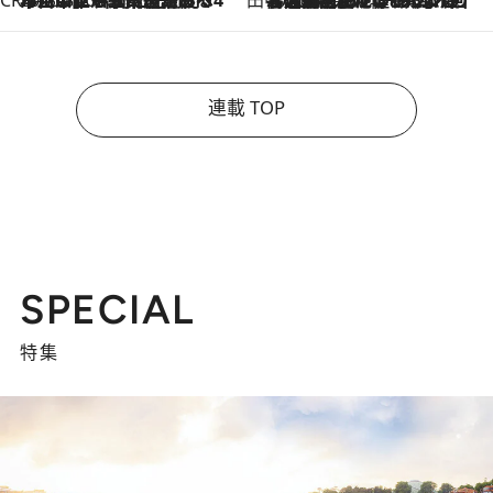
CREA'S CHOICE
2026.8.7
「立川にも歌舞伎があるんだよ」 片岡仁左衛門・市川中車ら豪華座組みで4年目の立川立飛歌舞伎へ
田中稲の勝手に再ブーム
2026.8.7
「湘南乃風に憧れて」観客大盛上がりの“タオル回し”に、ラッパー顔負けの高速歌唱まで…さだまさし（74）のアグレッシブすぎる現在地
連載 TOP
SPECIAL
特集