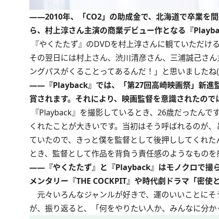
――2010年、「CO2」の助成金で、北海道で卒業
ら、村上淳さん主演の商業デビュー作となる『Playb
『やくたたず』のDVDを村上淳さんに観ていただけ
その翌日には村上さん、渋川清彦さん、三浦誠己さん
ングパスがくることってあるんだ！」と思いましたね(
――『Playback』では、「第27回高崎映画祭」
賞されます。それにより、映画監督を意識されたので
『Playback』を撮影しているとき、26歳だった
くれたことが大きいです。当初はそう呼ばれるのが、
ていたので、きっと僕を監督として後押ししてくれた
とき、監督として作品を背負う責任感のようなものを
――『やくたたず』と『Playback』はモノクロで
メンタリー『THE COCKPIT』や時代劇ドラマ「密
元々いろんなジャンルが好きで、運のいいことにそ
が、振り返ると、「何をやりたい人か、みんなに分か