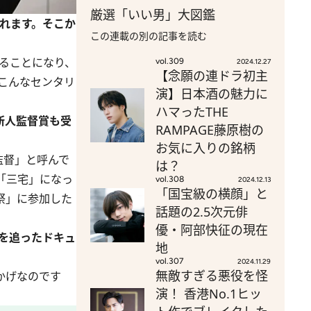
厳選「いい男」大図鑑
られます。そこか
この連載の別の記事を読む
ることになり、
vol.309
2024.12.27
【念願の連ドラ初主
こんなセンタリ
演】日本酒の魅力に
ハマったTHE
」新人監督賞も受
RAMPAGE藤原樹の
お気に入りの銘柄
監督」と呼んで
は？
「三宅」になっ
vol.308
2024.12.13
「国宝級の横顔」と
祭」に参加した
話題の2.5次元俳
優・阿部快征の現在
作を追ったドキュ
地
vol.307
2024.11.29
無敵すぎる悪役を怪
かげなのです
演！ 香港No.1ヒッ