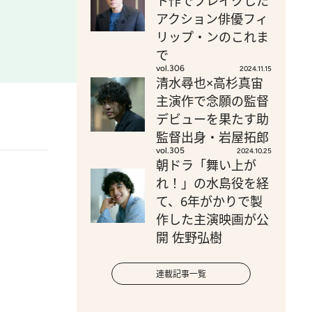
ト作でブレイクした
アクション俳優フィ
リップ・ンのこれま
で
vol.306
2024.11.15
清水尋也×高杉真宙
主演作で念願の監督
デビューを果たす助
監督出身・岩屋拓郎
vol.305
2024.10.25
朝ドラ「舞い上が
れ！」の水島役を経
て、6年がかりで製
作した主演映画が公
開 佐野弘樹
連載記事一覧