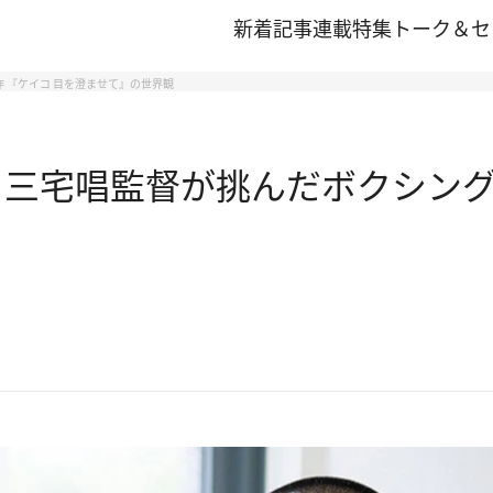
新着記事
連載
特集
トーク＆セ
 『ケイコ 目を澄ませて』の世界観
 三宅唱監督が挑んだボクシング