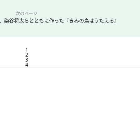
次のページ
、染谷将太らとともに作った『きみの鳥はうたえる』
1
2
3
4