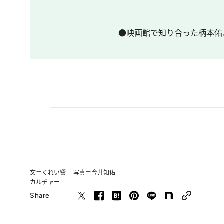
●映画館で知り合った柄本佑
文＝くれい響 写真＝今井知佑
カルチャー
Share