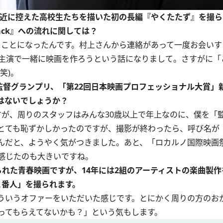
を間近に控えた高校生たちを描いた初の長編『やくたたず』を撮
ack』への流れに関しては？
ることになったんです。村上さんから連絡があって一度お会いす
主演で一緒に映画を作ろうという話になりまして。さすがに「
笑)。
新進監督グランプリ、「第22回日本映画プロフェッショナル大賞
はないでしょうか？
んですが、周りのスタッフはみんな30歳以上で年上なのに、僕を「
とても恥ずかしかったのですが、撮影が終わったら、呼び名が
んだと、ようやく気がつきました。あと、「ロカルノ国際映画
感じたのも大きいですね。
撮られた青春映画ですが、14年には2組のアーティストの楽曲製
使と番人」を撮られます。
ういうオファーをいただいた感じです。とにかく周りの方のお
ってもらえてないかも？」という気もします。