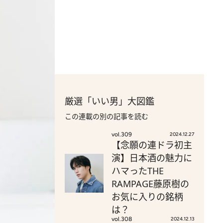
厳選「いい男」大図鑑
この連載の別の記事を読む
vol.309
2024.12.27
【念願の連ドラ初主
演】日本酒の魅力に
ハマったTHE
RAMPAGE藤原樹の
お気に入りの銘柄
は？
vol.308
2024.12.13