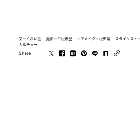
文＝くれい響 撮影＝平松市聖 ヘアメイク＝松田陵 スタイリスト＝伊藤省
カルチャー
Share