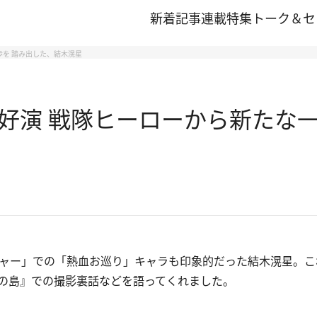
新着記事
連載
特集
トーク＆セ
歩を 踏み出した、結木滉星
好演 戦隊ヒーローから新たな一
ャー」での「熱血お巡り」キャラも印象的だった結木滉星。こ
の島』での撮影裏話などを語ってくれました。