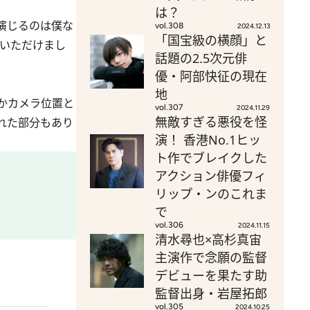
は？
演じるのは僕な
vol.308
2024.12.13
「国宝級の横顔」と
でいただけまし
話題の2.5次元俳
優・阿部快征の現在
地
かカメラ位置と
vol.307
2024.11.29
無敵すぎる悪役を怪
れた部分もあり
演！ 香港No.1ヒッ
ト作でブレイクした
アクション俳優フィ
リップ・ンのこれま
で
vol.306
2024.11.15
清水尋也×高杉真宙
主演作で念願の監督
デビューを果たす助
監督出身・岩屋拓郎
vol.305
2024.10.25