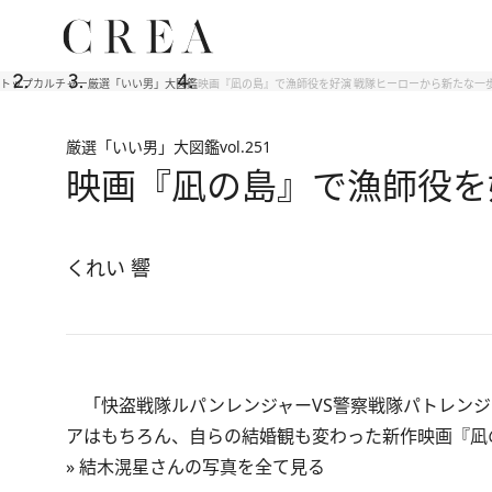
トップ
カルチャー
厳選「いい男」大図鑑
映画『凪の島』で漁師役を好演 戦隊ヒーローから新たな一
厳選「いい男」大図鑑
vol.251
映画『凪の島』で漁師役を
くれい 響
「快盗戦隊ルパンレンジャーVS警察戦隊パトレンジ
アはもちろん、自らの結婚観も変わった新作映画『凪
»
結木滉星さんの写真を全て見る