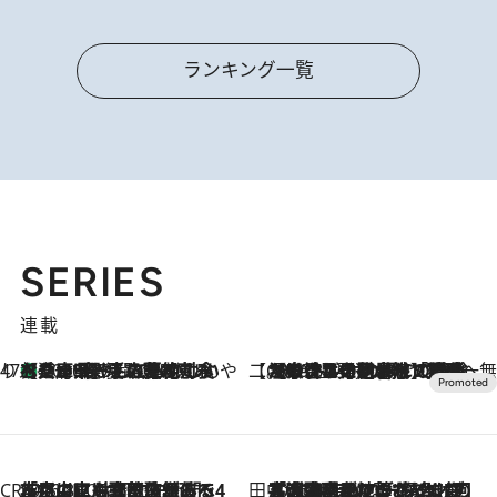
ランキング一覧
SERIES
連載
47都道府県の手みやげ ひんやりスイーツで夏を満喫
【兵庫県】この夏絶対食べたい 冷やしておいしいおやつ3選 淡路島の恵みをジェラートに集約
2026.8.8
【CREA×星野リゾート】唯一無二。癒しと発見が待つ場所へ
2026.8.7
【トンボの足水浴】ヒノキの香りに包まれて涼感マックス！約13℃の湧水かけ流しを避暑地「星野温泉 トンボの湯」で体験
CREA'S CHOICE
2026.8.7
「立川にも歌舞伎があるんだよ」 片岡仁左衛門・市川中車ら豪華座組みで4年目の立川立飛歌舞伎へ
田中稲の勝手に再ブーム
2026.8.7
「湘南乃風に憧れて」観客大盛上がりの“タオル回し”に、ラッパー顔負けの高速歌唱まで…さだまさし（74）のアグレッシブすぎる現在地