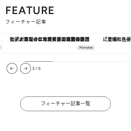
FEATURE
フィーチャー記事
「土佐和ハーブかき氷」がOMO7高知に登場！生姜、山椒、大葉など目にも舌にも涼を呼ぶ郷土の味
【銀座で出合う最旬美容】美髪ケアや上質な眠
3
/
6
フィーチャー記事一覧