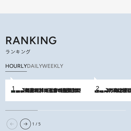
RANKING
ランキング
HOURLY
DAILY
WEEKLY
「最後に見られてよかった」上野動物園の東園パンダ舎が解体前に特別公開。8月16日まで延長されたパネル展と共に辿る“半世紀”のパンダ飼育《解体工事の図面あり》
2026.8.8
2026.8.7
「湘南乃風に憧れて」観客大盛上がりの“タオル回し”に、ラッパー顔負けの高速歌唱まで…さだまさし（74）のアグレッシブすぎる現在地
1 / 5