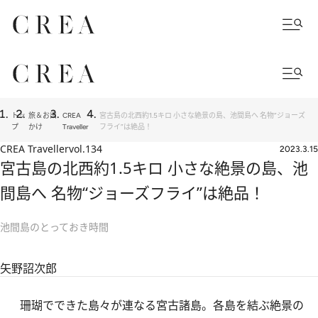
トッ
旅＆お出
CREA
宮古島の北西約1.5キロ 小さな絶景の島、池間島へ 名物“ジョーズ
プ
かけ
Traveller
フライ”は絶品！
CREA Traveller
vol.134
2023.3.15
宮古島の北西約1.5キロ 小さな絶景の島、池
間島へ 名物“ジョーズフライ”は絶品！
池間島のとっておき時間
矢野詔次郎
珊瑚でできた島々が連なる宮古諸島。各島を結ぶ絶景の