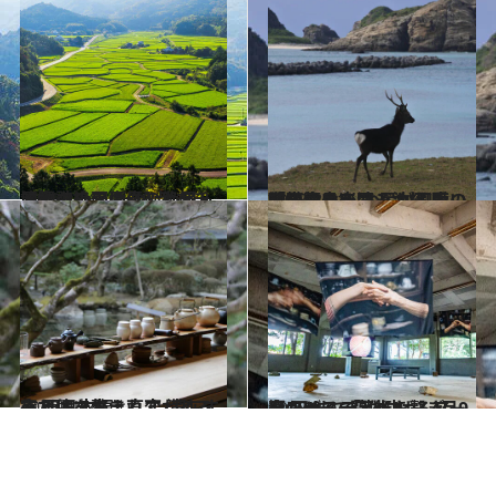
2021.4.26
【春の絶景画像】九州・沖縄エリアの春の絶景＆風物詩の画像(40点)をチェック！
旅＆お出かけ
2023.3.11
動植物の楽園・沖縄県「阿嘉島」 お尻が可愛い野生のケラマジカは 南の海を泳いで渡る？
旅＆お出かけ
2023.3.14
心と体を整え直す 滞在するだけで生まれ変われる宿 西日本編
旅＆お出かけ
2023.3.9
やんばるで芸術を繋ぎ、響かせる 「やんばるアートフェスティバル」 4月9日(日)まで開催中
カルチャー