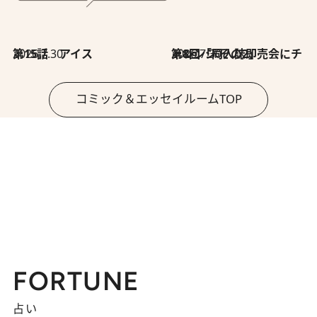
2026.7.30
第15話 アイス
2026.7.30
第8回「同人誌即売会にチャレンジ その2」
コミック＆エッセイルームTOP
FORTUNE
占い