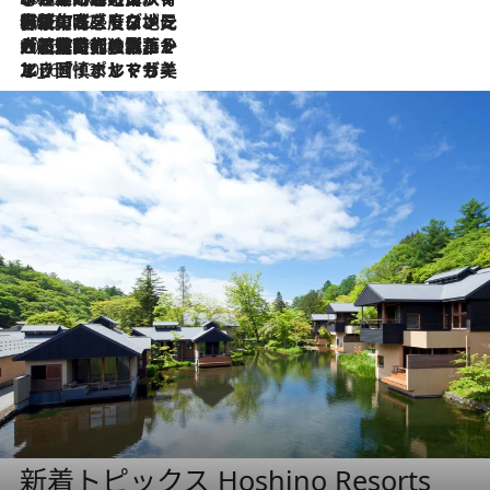
2026.7.22
伝統の味をモダンに昇華。高感度な地元客が集う、リスボンの最旬ガストロノミー
2026.7.21
大航海時代の栄華から、震災、独裁、そして革命へ。ポルトガル・首都リスボンの石畳に刻まれた「歴史の光と影」
2026.7.13
エッセイ・ヤマザキマリ「慎ましくも美しき国 ポルトガル」
新着トピックス Hoshino Resorts