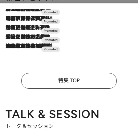
2026.8.7
【トンボの足水浴】ヒノキの香りに包まれて涼感マックス！約13℃の湧水かけ流しを避暑地「星野温泉 トンボの湯」で体験
2026.7.31
【ホテル帰省】という選択肢をOMOが提案。家族とほどよい距離を保つには「昼は実家、夜は気兼ねなくホテルで！」
2026.7.24
【夏限定ディナーコース】旬を迎える稚鮎や花ズッキーニなどをイタリア・トスカーナの郷土料理の手法で満喫！
2026.7.17
「土佐和ハーブかき氷」がOMO7高知に登場！生姜、山椒、大葉など目にも舌にも涼を呼ぶ郷土の味
2026.7.10
NEW OPEN！【界 草津】名湯の地に誕生。趣の異なる2種の温泉と上州ならではの会席・蕎麦割烹など美食を味わう究極の癒やし旅
特集 TOP
TALK & SESSION
トーク＆セッション