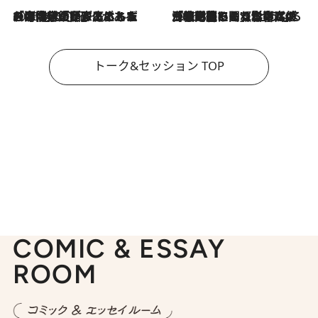
2026.8.3
「今後値上げがあるとすれば…」「リスクがあるのは今年の冬」エネルギー専門家が語る、ホルムズ海峡封鎖が家庭にもたらす“ある心配”
2026.8.3
「住宅建てられない…」「サーチャージ料の高値が続いている」ホルムズ海峡封鎖による影響はいつまで続く？《エネルギー専門家に聞く“どうなる日本の暮らし”》
トーク&セッション TOP
COMIC & ESSAY
ROOM