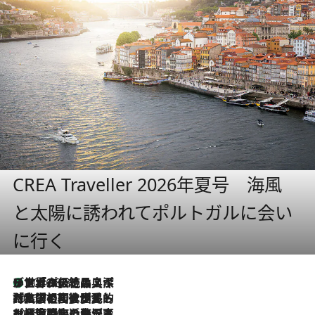
CREA Traveller 2026年夏号 海風
と太陽に誘われてポルトガルに会い
に行く
リスボンの絶品スイーツ「パステル・デ・ナタ」とは？ポルトガル伝統の奥深い世界へ
2026.8.8
2026.7.27
「私の祖国はポルトガル語です」国民的詩人フェルナンド・ペソアと、彼が愛した文学の街を歩く
2026.7.26
ポルトガル近海が育む極上の海の幸。キリリと冷えた白ワインと愉しむ、シーフード専門店の贅沢