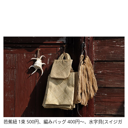
芭蕉紐 1束 500円、編みバッグ 400円～、水字貝(スイジガ