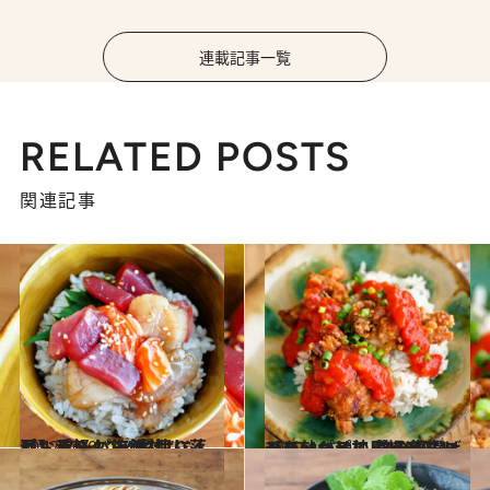
連載記事一覧
RELATED POSTS
関連記事
2022.8.20
【お手軽！ 海鮮丼レシピ】 スーパーの“切り落としパック”を 醤油、酒、みりんで“漬け”に！
グルメ
2022.10.29
【スーパーの唐揚げアレンジレシピ】 鶏の唐揚げチリソース丼 コチュジャンを効かせてピリ辛味に
グルメ