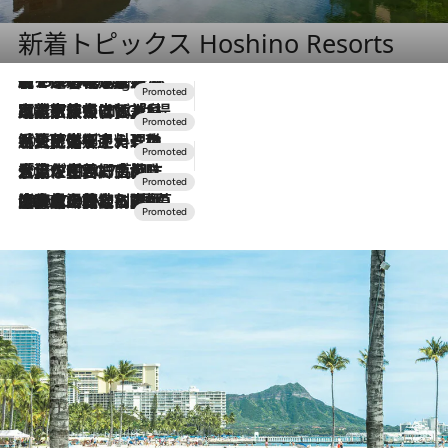
新着トピックス Hoshino Resorts
【トンボの足水浴】ヒノキの香りに包まれて涼感マックス！約13℃の湧水かけ流しを避暑地「星野温泉 トンボの湯」で体験
11 Hours Ago
2026.7.31
【ホテル帰省】という選択肢をOMOが提案。家族とほどよい距離を保つには「昼は実家、夜は気兼ねなくホテルで！」
2026.7.24
【夏限定ディナーコース】旬を迎える稚鮎や花ズッキーニなどをイタリア・トスカーナの郷土料理の手法で満喫！
2026.7.17
「土佐和ハーブかき氷」がOMO7高知に登場！生姜、山椒、大葉など目にも舌にも涼を呼ぶ郷土の味
2026.7.10
NEW OPEN！【界 草津】名湯の地に誕生。趣の異なる2種の温泉と上州ならではの会席・蕎麦割烹など美食を味わう究極の癒やし旅