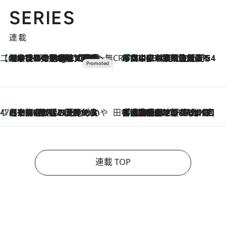
SERIES
連載
【CREA×星野リゾート】唯一無二。癒しと発見が待つ場所へ
【トンボの足水浴】ヒノキの香りに包まれて涼感マックス！約13℃の湧水かけ流しを避暑地「星野温泉 トンボの湯」で体験
11 Hours Ago
CREA'S CHOICE
「立川にも歌舞伎があるんだよ」 片岡仁左衛門・市川中車ら豪華座組みで4年目の立川立飛歌舞伎へ
2026.8.7
47都道府県の手みやげ ひんやりスイーツで夏を満喫
【京都府】この夏絶対食べたい 冷やしておいしいおやつ3選 ひと口目から心を掴む新緑のテリーヌ
2026.8.7
田中稲の勝手に再ブーム
「湘南乃風に憧れて」観客大盛上がりの“タオル回し”に、ラッパー顔負けの高速歌唱まで…さだまさし（74）のアグレッシブすぎる現在地
2026.8.7
連載 TOP