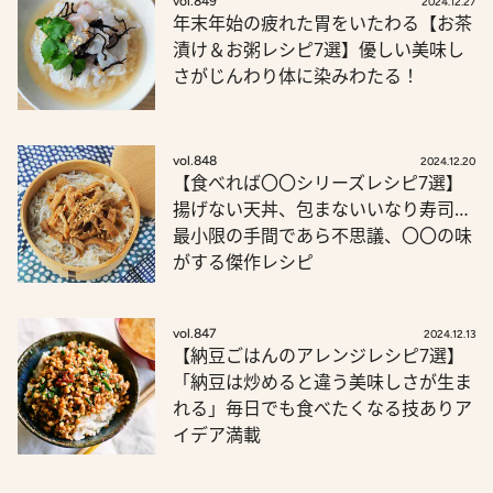
vol.849
2024.12.27
年末年始の疲れた胃をいたわる【お茶
漬け＆お粥レシピ7選】優しい美味し
さがじんわり体に染みわたる！
vol.848
2024.12.20
【食べれば〇〇シリーズレシピ7選】
揚げない天丼、包まないいなり寿司…
最小限の手間であら不思議、〇〇の味
がする傑作レシピ
vol.847
2024.12.13
【納豆ごはんのアレンジレシピ7選】
「納豆は炒めると違う美味しさが生ま
れる」毎日でも食べたくなる技ありア
イデア満載