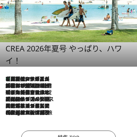
CREA 2026年夏号 やっぱり、ハワ
イ！
【厳選旅コスメ】「多機能アイテムがメイン！」旅好き美容エディターが選んだ夏旅ベストコスメを発表【Mサイズジップ】
2026.8.7
2026.8.6
「荷物が増えるほど旅ストレスは増す」美容ジャーナリストがたどり着いた最終結論。“化粧品を劇的に減らす”感動の凝縮美容とは
2026.8.6
「旅先には金髪ウィッグを持参」日本と同じメイクでは損してる!? 美容ジャーナリストが提案する“掟破りの旅美容”とは
2026.8.6
【厳選旅コスメ】「身軽さ＆UV対策重視！」ヘアアーティストshucoが選んだ夏旅ベストコスメを発表【Mサイズジップ】
2026.8.5
【厳選旅コスメ】国内をあちこち移動する河井菜摘が選んだ夏旅ベストコスメ発表！「リラックスアイテムはマスト」【Mサイズジップ】
2026.8.4
【厳選旅コスメ】「紫外線＆乾燥対策しながらメイク感も！」ヘア＆メイクGeorgeが選んだ夏旅ベストコスメを発表！【Mサイズジップ】