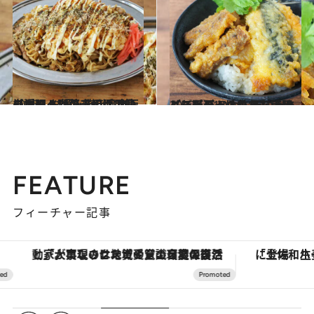
2023.1.24
【カット野菜フル活用レシピ】 お好み焼き風オムレツのっけ焼きそば 市販のキャベツの千切りで簡単調理！
グルメ
2022.11.17
【スーパーのいわし活用レシピ】 いわし天ぷらとごぼ天のっけ丼 ふにゃっとした天ぷらもまた美味
グルメ
FEATURE
フィーチャー記事
「大事なのは地域の意識を変えること」。ロレックス賞受賞の自然保護活動家が実現させたナイジェリアの自然環境の復活