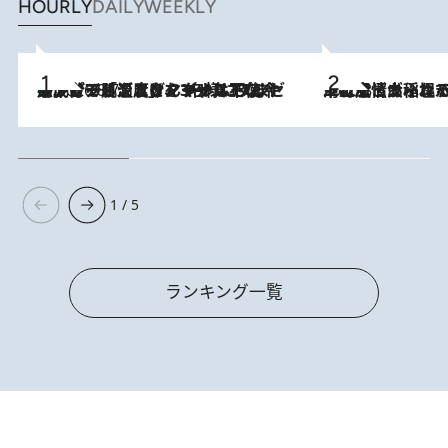
HOURLY
DAILY
WEEKLY
メントールやエタノールは不使用。ピジョンより、マイルドな冷感成分で肌温度をマイナス3℃まで下げる「ごきげんクール ひんやりアクアミスト」を3名様にプレゼント
2026.8.7
2026.8.5
下町風情あふれる台北屈指の人気エリア・大稲埕でセンスのいい台湾土産《ヴィン
1 / 5
ランキング一覧