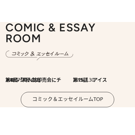
COMIC & ESSAY
ROOM
2026.7.30
第8回「同人誌即売会にチャレンジ その2」
2026.7.30
第15話 アイス
コミック＆エッセイルームTOP