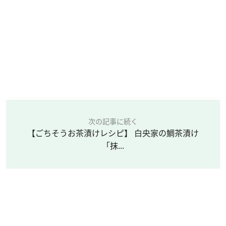
次の記事に続く
【ごちそうお茶漬けレシピ】 白央家の鯛茶漬け
「抹...