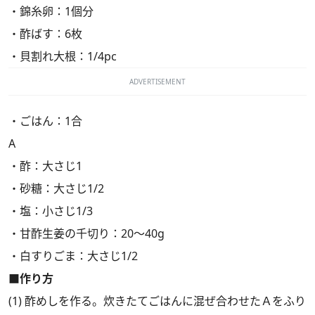
・錦糸卵：1個分
・酢ばす：6枚
・貝割れ大根：1/4pc
ADVERTISEMENT
・ごはん：1合
A
・酢：大さじ1
・砂糖：大さじ1/2
・塩：小さじ1/3
・甘酢生姜の千切り：20～40g
・白すりごま：大さじ1/2
■作り方
(1) 酢めしを作る。炊きたてごはんに混ぜ合わせたＡをふり