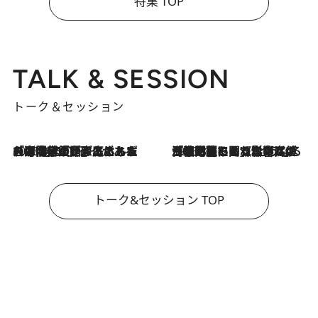
特集 TOP
TALK & SESSION
トーク＆セッション
2026.8.3
「今後値上げがあるとすれば…」「リスクがあるのは今年の冬」エネルギー専門家が語る、ホルムズ海峡封鎖が家庭にもたらす“ある心配”
2026.8.3
「住宅建てられない…」「サーチャージ料の高値が続いている」ホルムズ海峡封鎖による影響はいつまで続く？《エネルギー専門家に聞く“どうなる日本の暮らし”》
トーク&セッション TOP