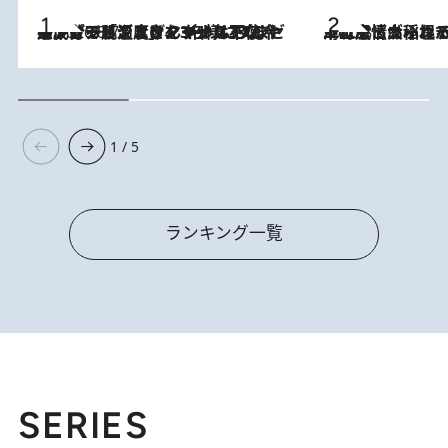
メントールやエタノールは不使用。ピジョンより、マイルドな冷感成分で肌温度をマイナス3℃まで下げる「ごきげんクール ひんやりアクアミスト」を3名様にプレゼント
2026.8.7
2026.8.5
下町風情あふれる台北屈指の人気エリア・大稲埕でセンスのいい台湾土産《ヴィン
1 / 5
ランキング一覧
SERIES