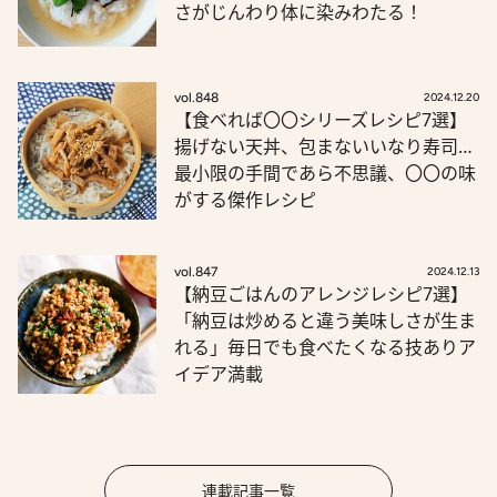
さがじんわり体に染みわたる！
vol.848
2024.12.20
【食べれば〇〇シリーズレシピ7選】
揚げない天丼、包まないいなり寿司…
最小限の手間であら不思議、〇〇の味
がする傑作レシピ
vol.847
2024.12.13
【納豆ごはんのアレンジレシピ7選】
「納豆は炒めると違う美味しさが生ま
れる」毎日でも食べたくなる技ありア
イデア満載
連載記事一覧