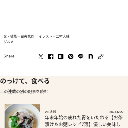
文・撮影＝白央篤司 イラスト＝二村大輔
グルメ
Share
のっけて、食べる
この連載の別の記事を読む
vol.849
2024.12.27
年末年始の疲れた胃をいたわる【お茶
漬け＆お粥レシピ7選】優しい美味し