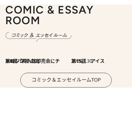
COMIC & ESSAY
ROOM
2026.7.30
第8回「同人誌即売会にチャレンジ その2」
2026.7.30
第15話 アイス
コミック＆エッセイルームTOP