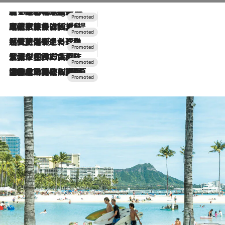
【トンボの足水浴】ヒノキの香りに包まれて涼感マックス！約13℃の湧水かけ流しを避暑地「星野温泉 トンボの湯」で体験
10 Hours Ago
2026.7.31
【ホテル帰省】という選択肢をOMOが提案。家族とほどよい距離を保つには「昼は実家、夜は気兼ねなくホテルで！」
2026.7.24
【夏限定ディナーコース】旬を迎える稚鮎や花ズッキーニなどをイタリア・トスカーナの郷土料理の手法で満喫！
2026.7.17
「土佐和ハーブかき氷」がOMO7高知に登場！生姜、山椒、大葉など目にも舌にも涼を呼ぶ郷土の味
2026.7.10
NEW OPEN！【界 草津】名湯の地に誕生。趣の異なる2種の温泉と上州ならではの会席・蕎麦割烹など美食を味わう究極の癒やし旅