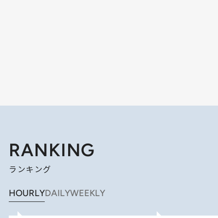
RANKING
ランキング
HOURLY
DAILY
WEEKLY