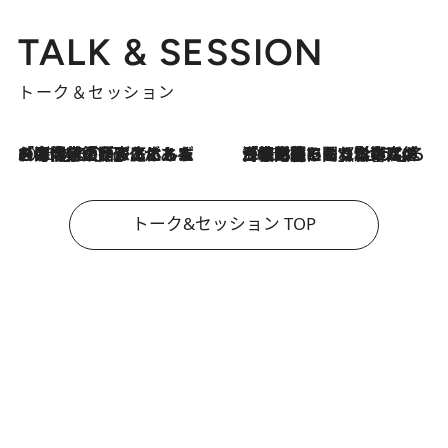
TALK & SESSION
トーク＆セッション
2026.8.3
「今後値上げがあるとすれば…」「リスクがあるのは今年の冬」エネルギー専門家が語る、ホルムズ海峡封鎖が家庭にもたらす“ある心配”
2026.8.3
「住宅建てられない…」「サーチャージ料の高値が続いている」ホルムズ海峡封鎖による影響はいつまで続く？《エネルギー専門家に聞く“どうなる日本の暮らし”》
トーク&セッション TOP