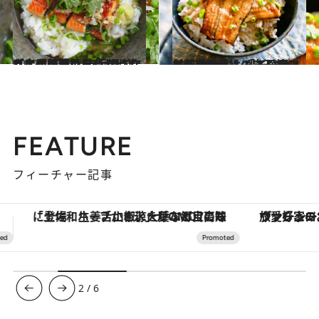
2022.7.22
【土用の丑の日レシピ】うなぎ茶漬け 市販のうなぎに香味野菜を 手軽に作れてとびきりおいしい！
グルメ
2022.8.2
【即席のっけごはんレシピ】 料理がしんどい日は缶詰の出番！ 「三陸産あなご醤油煮」の穴子丼
グルメ
FEATURE
フィーチャー記事
ヴァシュロン・コンスタンタン「オーヴァーシーズ・オートマティック」。旅愛好家のお気に入りコレクションから、ジェンダーレスな新作が登場
3
/
6