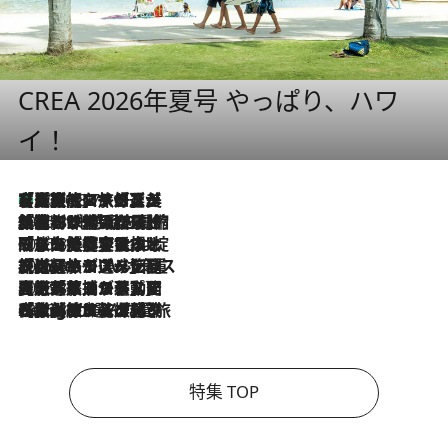
CREA 2026年夏号 やっぱり、ハワ
イ！
【厳選旅コスメ】「多機能アイテムがメイン！」旅好き美容エディターが選んだ夏旅ベストコスメを発表【Mサイズジップ】
2026.8.7
2026.8.6
「荷物が増えるほど旅ストレスは増す」美容ジャーナリストがたどり着いた最終結論。“化粧品を劇的に減らす”感動の凝縮美容とは
2026.8.6
「旅先には金髪ウィッグを持参」日本と同じメイクでは損してる!? 美容ジャーナリストが提案する“掟破りの旅美容”とは
2026.8.6
【厳選旅コスメ】「身軽さ＆UV対策重視！」ヘアアーティストshucoが選んだ夏旅ベストコスメを発表【Mサイズジップ】
2026.8.5
【厳選旅コスメ】国内をあちこち移動する河井菜摘が選んだ夏旅ベストコスメ発表！「リラックスアイテムはマスト」【Mサイズジップ】
2026.8.4
【厳選旅コスメ】「紫外線＆乾燥対策しながらメイク感も！」ヘア＆メイクGeorgeが選んだ夏旅ベストコスメを発表！【Mサイズジップ】
特集 TOP