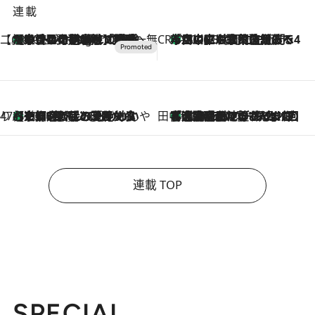
連載
【CREA×星野リゾート】唯一無二。癒しと発見が待つ場所へ
【トンボの足水浴】ヒノキの香りに包まれて涼感マックス！約13℃の湧水かけ流しを避暑地「星野温泉 トンボの湯」で体験
10 Hours Ago
CREA'S CHOICE
「立川にも歌舞伎があるんだよ」 片岡仁左衛門・市川中車ら豪華座組みで4年目の立川立飛歌舞伎へ
2026.8.7
47都道府県の手みやげ ひんやりスイーツで夏を満喫
【京都府】この夏絶対食べたい 冷やしておいしいおやつ3選 ひと口目から心を掴む新緑のテリーヌ
2026.8.7
田中稲の勝手に再ブーム
「湘南乃風に憧れて」観客大盛上がりの“タオル回し”に、ラッパー顔負けの高速歌唱まで…さだまさし（74）のアグレッシブすぎる現在地
2026.8.7
連載 TOP
SPECIAL