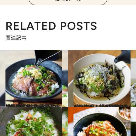
RELATED POSTS
関連記事
2022.12.19
【やみつき刺身茶漬けレシピ】 ごまブリのっけ出汁茶漬け サバ、アジ、イワシの刺身でも代用可
グルメ
2022.8.15
【絶品！ お茶漬けレシピ】 アボカド・塩昆布のっけ茶漬け 「一夏食べ続けた人がいるほど美味」
グルメ