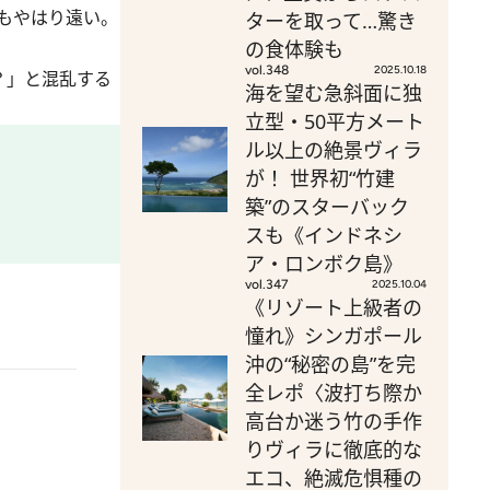
もやはり遠い。
ターを取って…驚き
の食体験も
vol.348
2025.10.18
？」と混乱する
海を望む急斜面に独
立型・50平方メート
ル以上の絶景ヴィラ
が！ 世界初“竹建
築”のスターバック
スも《インドネシ
ア・ロンボク島》
vol.347
2025.10.04
《リゾート上級者の
憧れ》シンガポール
沖の“秘密の島”を完
全レポ〈波打ち際か
高台か迷う竹の手作
りヴィラに徹底的な
エコ、絶滅危惧種の