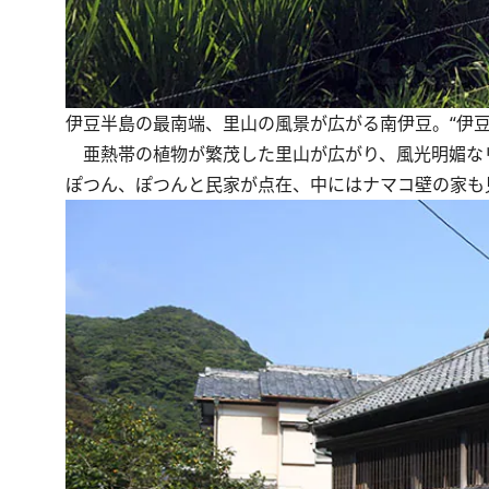
伊豆半島の最南端、里山の風景が広がる南伊豆。“伊豆
亜熱帯の植物が繁茂した里山が広がり、風光明媚な
ぽつん、ぽつんと民家が点在、中にはナマコ壁の家も