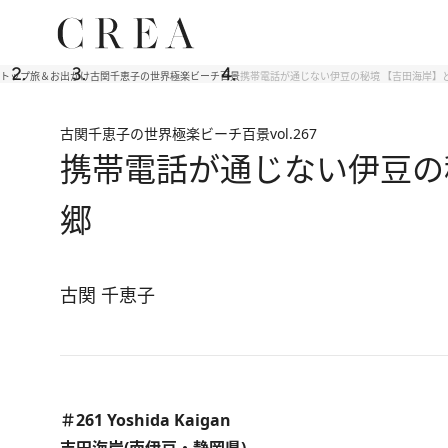
トップ
旅＆お出かけ
古関千恵子の世界極楽ビーチ百景
携帯電話が通じない伊豆の秘境 【吉田海岸】
古関千恵子の世界極楽ビーチ百景
vol.267
携帯電話が通じない伊豆の
郷
古関 千恵子
＃261 Yoshida Kaigan