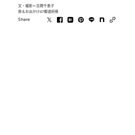
文・撮影＝古関千恵子
旅＆お出かけ
47都道府県
Share