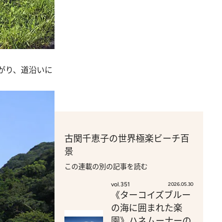
がり、道沿いに
古関千恵子の世界極楽ビーチ百
景
この連載の別の記事を読む
vol.351
2026.05.30
《ターコイズブルー
の海に囲まれた楽
園》ハネムーナーの