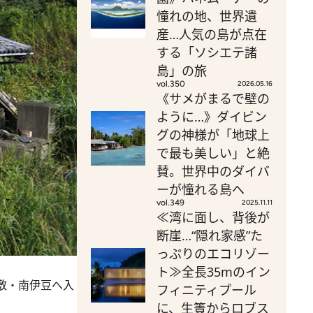
憧れの地、世界遺
産…人気の島が点在
する「ソシエテ諸
島」の旅
vol.350
2026.05.16
《サメがまるで壁の
ように…》ダイビン
グの神様が「地球上
で最も美しい」と絶
賛。世界中のダイバ
ーが憧れる島へ
vol.349
2025.11.11
≪湾に面し、背後が
断崖…“隠れ家感”た
っぷりのエコリゾー
ト≫全長35mのイン
敷・南伊豆へ入
フィニティプール
に、生簀からロブス