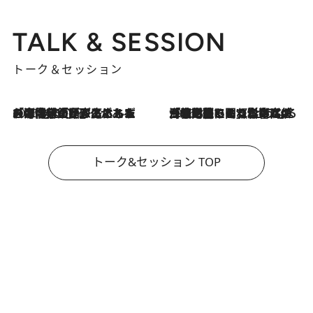
TALK & SESSION
トーク＆セッション
2026.8.3
「今後値上げがあるとすれば…」「リスクがあるのは今年の冬」エネルギー専門家が語る、ホルムズ海峡封鎖が家庭にもたらす“ある心配”
2026.8.3
「住宅建てられない…」「サーチャージ料の高値が続いている」ホルムズ海峡封鎖による影響はいつまで続く？《エネルギー専門家に聞く“どうなる日本の暮らし”》
トーク&セッション TOP