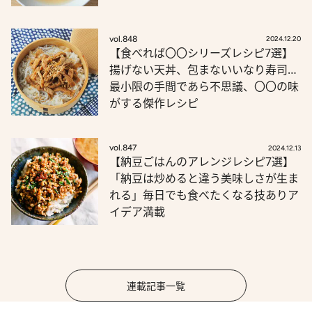
vol.848
2024.12.20
【食べれば〇〇シリーズレシピ7選】
揚げない天丼、包まないいなり寿司…
最小限の手間であら不思議、〇〇の味
がする傑作レシピ
vol.847
2024.12.13
【納豆ごはんのアレンジレシピ7選】
「納豆は炒めると違う美味しさが生ま
れる」毎日でも食べたくなる技ありア
イデア満載
連載記事一覧