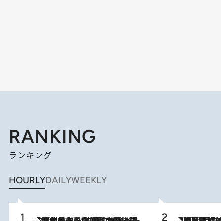
RANKING
ランキング
HOURLY
DAILY
WEEKLY
2026.8.3
《「文士の子ども被害者の会」発足！》阿川佐和子（72）が語る遠藤周作に北杜夫、劇作家・矢代静一の子どもたちの“文豪プライベート事件簿”
2026.8.8
「最後に見られてよかった」上野動物園の東園パンダ舎が解体前に特別公開。8月16日まで延長されたパネル展と共に辿る“半世紀”のパンダ飼育《解体工事の図面あり》