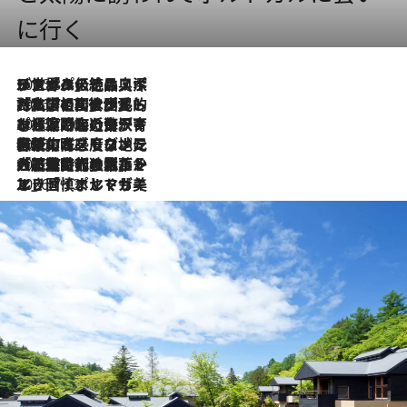
に行く
2026.8.8
リスボンの絶品スイーツ「パステル・デ・ナタ」とは？ポルトガル伝統の奥深い世界へ
2026.7.27
「私の祖国はポルトガル語です」国民的詩人フェルナンド・ペソアと、彼が愛した文学の街を歩く
2026.7.26
ポルトガル近海が育む極上の海の幸。キリリと冷えた白ワインと愉しむ、シーフード専門店の贅沢
2026.7.22
伝統の味をモダンに昇華。高感度な地元客が集う、リスボンの最旬ガストロノミー
2026.7.21
大航海時代の栄華から、震災、独裁、そして革命へ。ポルトガル・首都リスボンの石畳に刻まれた「歴史の光と影」
2026.7.13
エッセイ・ヤマザキマリ「慎ましくも美しき国 ポルトガル」