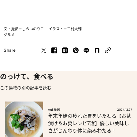
文・撮影＝しらいのりこ イラスト＝二村大輔
グルメ
Share
のっけて、食べる
この連載の別の記事を読む
vol.849
2024.12.27
年末年始の疲れた胃をいたわる【お茶
漬け＆お粥レシピ7選】優しい美味し
さがじんわり体に染みわたる！