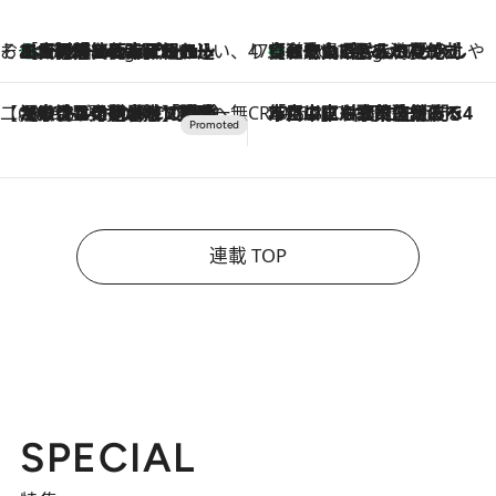
そおだよおこの関西おいしい、おやつ紀行
［大阪府箕面市］一皿一皿目の前で仕上げられる、料理を巧みに組み込んだアシェットデセールコース「ミチル アシェット デセール（Michiru assiette dessert）」
4 Hours Ago
47都道府県の手みやげ ひんやりスイーツで夏を満喫
【和歌山県】この夏絶対食べたい 冷やしておいしいおやつ3選 みかんがごろっと丸ごと入ったジュレ
4 Hours Ago
【CREA×星野リゾート】唯一無二。癒しと発見が待つ場所へ
2026.8.7
【トンボの足水浴】ヒノキの香りに包まれて涼感マックス！約13℃の湧水かけ流しを避暑地「星野温泉 トンボの湯」で体験
CREA'S CHOICE
2026.8.7
「立川にも歌舞伎があるんだよ」 片岡仁左衛門・市川中車ら豪華座組みで4年目の立川立飛歌舞伎へ
連載 TOP
SPECIAL