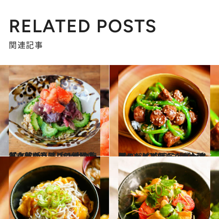
RELATED POSTS
関連記事
2022.7.16
【さっぱり味レシピ】疲れた体が喜ぶ カツオの梅トマトのっけごはん タンパク質たっぷりで低脂質！
グルメ
2022.7.17
【レシピ】刻んで炒め和えるだけ 肉団子とピーマンのっけごはん 「イシイのミートボール」が大活躍
グルメ