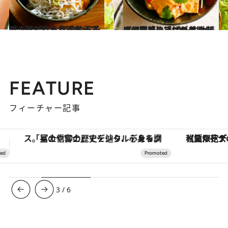
2022.7.15
【レシピ】とろ玉しらすのっけごはん 朝食やランチ、軽めの夕食にも 玉子焼きはとろっとろタイプで！
グルメ
2022.5.9
【初夏のさっぱりおつまみレシピ】 トマトと油揚げの和ハーブサラダ カリカリ食感の揚げが美味しさの秘訣
グルメ
FEATURE
フィーチャー記事
【夏限定ディナーコース】旬を迎える稚鮎や花ズッキーニなどをイタリア・トスカーナの郷土料理の手法で満喫！
3
/
6