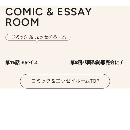
COMIC & ESSAY
ROOM
2026.7.30
第15話 アイス
2026.7.30
第8回「同人誌即売会にチャレンジ その2」
コミック＆エッセイルームTOP