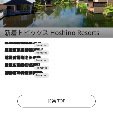
新着トピックス Hoshino Resorts
2026.8.7
【トンボの足水浴】ヒノキの香りに包まれて涼感マックス！約13℃の湧水かけ流しを避暑地「星野温泉 トンボの湯」で体験
2026.7.31
【ホテル帰省】という選択肢をOMOが提案。家族とほどよい距離を保つには「昼は実家、夜は気兼ねなくホテルで！」
2026.7.24
【夏限定ディナーコース】旬を迎える稚鮎や花ズッキーニなどをイタリア・トスカーナの郷土料理の手法で満喫！
2026.7.17
「土佐和ハーブかき氷」がOMO7高知に登場！生姜、山椒、大葉など目にも舌にも涼を呼ぶ郷土の味
2026.7.10
NEW OPEN！【界 草津】名湯の地に誕生。趣の異なる2種の温泉と上州ならではの会席・蕎麦割烹など美食を味わう究極の癒やし旅
特集 TOP