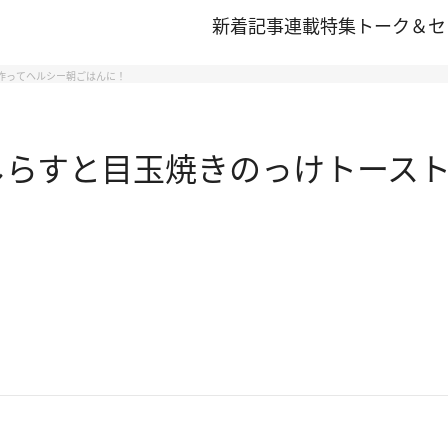
新着記事
連載
特集
トーク＆セ
と作ってヘルシー朝ごはんに！
しらすと目玉焼きのっけトースト