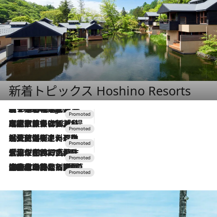
新着トピックス Hoshino Resorts
【トンボの足水浴】ヒノキの香りに包まれて涼感マックス！約13℃の湧水かけ流しを避暑地「星野温泉 トンボの湯」で体験
9 Hours Ago
2026.7.31
【ホテル帰省】という選択肢をOMOが提案。家族とほどよい距離を保つには「昼は実家、夜は気兼ねなくホテルで！」
2026.7.24
【夏限定ディナーコース】旬を迎える稚鮎や花ズッキーニなどをイタリア・トスカーナの郷土料理の手法で満喫！
2026.7.17
「土佐和ハーブかき氷」がOMO7高知に登場！生姜、山椒、大葉など目にも舌にも涼を呼ぶ郷土の味
2026.7.10
NEW OPEN！【界 草津】名湯の地に誕生。趣の異なる2種の温泉と上州ならではの会席・蕎麦割烹など美食を味わう究極の癒やし旅