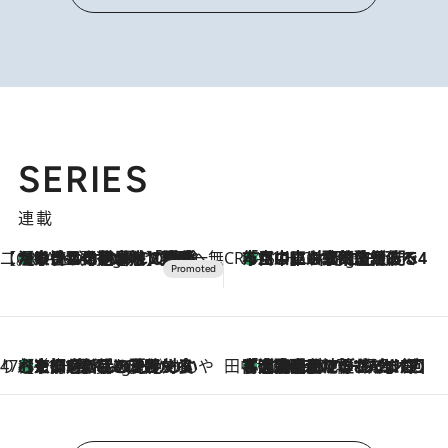
SERIES
連載
【CREA×星野リゾート】唯一無二。癒しと発見が待つ場所へ
【トンボの足水浴】ヒノキの香りに包まれて涼感マックス！約13℃の湧水かけ流しを避暑地「星野温泉 トンボの湯」で体験
9 Hours Ago
CREA'S CHOICE
「立川にも歌舞伎があるんだよ」 片岡仁左衛門・市川中車ら豪華座組みで4年目の立川立飛歌舞伎へ
11 Hours Ago
47都道府県の手みやげ ひんやりスイーツで夏を満喫
【京都府】この夏絶対食べたい 冷やしておいしいおやつ3選 ひと口目から心を掴む新緑のテリーヌ
11 Hours Ago
田中稲の勝手に再ブーム
「湘南乃風に憧れて」観客大盛上がりの“タオル回し”に、ラッパー顔負けの高速歌唱まで…さだまさし（74）のアグレッシブすぎる現在地
2026.8.7