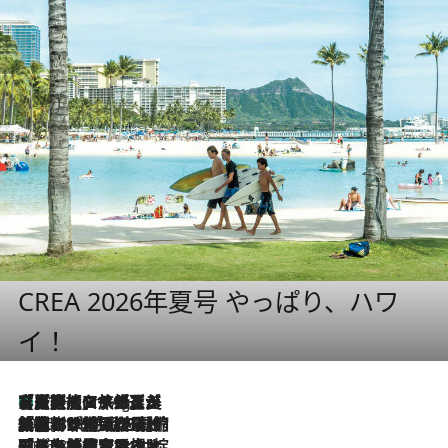
CREA 2026年夏号 やっぱり、ハワ
イ！
【厳選旅コスメ】「多機能アイテムがメイン！」旅好き美容エディターが選んだ夏旅ベストコスメを発表【Mサイズジップ】
11 Hours Ago
2026.8.6
「荷物が増えるほど旅ストレスは増す」美容ジャーナリストがたどり着いた最終結論。“化粧品を劇的に減らす”感動の凝縮美容とは
2026.8.6
「旅先には金髪ウィッグを持参」日本と同じメイクでは損してる!? 美容ジャーナリストが提案する“掟破りの旅美容”とは