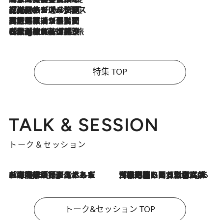
2026.8.6
【厳選旅コスメ】「身軽さ＆UV対策重視！」ヘアアーティストshucoが選んだ夏旅ベストコスメを発表【Mサイズジップ】
2026.8.5
【厳選旅コスメ】国内をあちこち移動する河井菜摘が選んだ夏旅ベストコスメ発表！「リラックスアイテムはマスト」【Mサイズジップ】
2026.8.4
【厳選旅コスメ】「紫外線＆乾燥対策しながらメイク感も！」ヘア＆メイクGeorgeが選んだ夏旅ベストコスメを発表！【Mサイズジップ】
特集 TOP
TALK & SESSION
トーク＆セッション
2026.8.3
「今後値上げがあるとすれば…」「リスクがあるのは今年の冬」エネルギー専門家が語る、ホルムズ海峡封鎖が家庭にもたらす“ある心配”
2026.8.3
「住宅建てられない…」「サーチャージ料の高値が続いている」ホルムズ海峡封鎖による影響はいつまで続く？《エネルギー専門家に聞く“どうなる日本の暮らし”》
トーク&セッション TOP