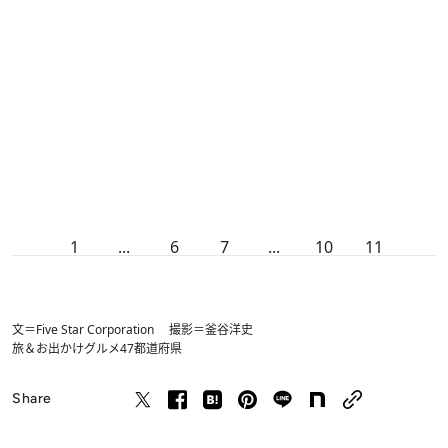
1
...
6
7
...
10
11
文＝Five Star Corporation 撮影＝釜谷洋史
旅＆お出かけ
グルメ
47都道府県
Share