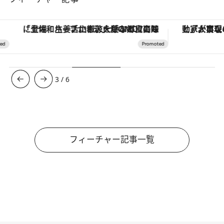
「土佐和ハーブかき氷」がOMO7高知に登場！生姜、山椒、大葉など目にも舌にも涼を呼ぶ郷土の味
3
/
6
フィーチャー記事一覧