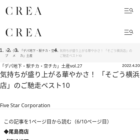
トッ
グル
「デパ地下・駅チカ・空チ
気持ちが盛り上がる華やかさ！ 「そごう横浜店」の
プ
メ
カ」土産
ご馳走ベスト10
「デパ地下・駅チカ・空チカ」土産
vol.27
2022.4.20
気持ちが盛り上がる華やかさ！ 「そごう横浜
店」のご馳走ベスト10
Five Star Corporation
この記事を1ページ目から読む（6/10ページ目）
◆尾島商店