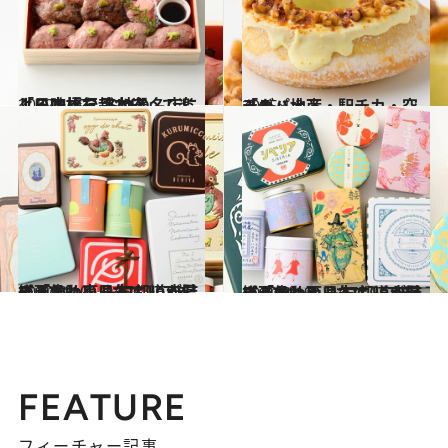
2022.4.17
「日本橋三越本店」で楽しい味旅行 各地の名店による口福な品10選
グルメ
2025.1.3
「デパ地下・駅チカ・空チカ」土産
グルメ
2022.3.10
【画像】東日本エリアを総まとめ！ おいしいが詰まっている！ 47都道府県の「かわいい缶」
グルメ
2022.3.19
【画像】西日本エリアを総まとめ！ おいしいが詰まっている！ 47都道府県の「かわいい缶」
グルメ
FEATURE
フィーチャー記事