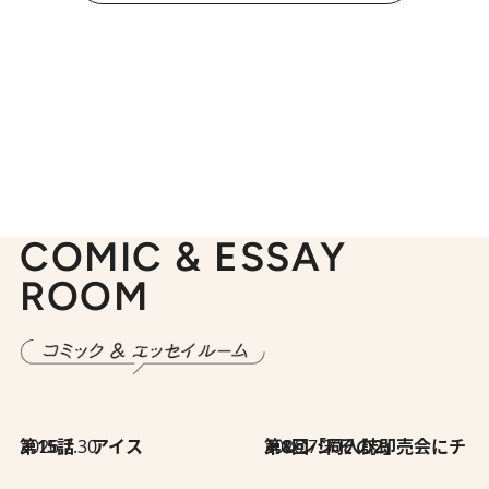
COMIC & ESSAY
ROOM
2026.7.30
第15話 アイス
2026.7.30
第8回「同人誌即売会にチャレンジ その2」