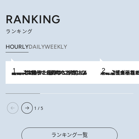
RANKING
ランキング
HOURLY
DAILY
WEEKLY
2026.8.5
【阿川佐和子さんの年とる力】なぜ70代で始めた趣味は“こんなに楽しい”のか？ ピアノ、俳句…スランプに陥っても続けられる“ある秘訣”とは
2026.8.5
下町風情あふれる台北屈指の人気エリア・大稲埕でセンスのいい台湾土産《ヴィン
1 / 5
ランキング一覧