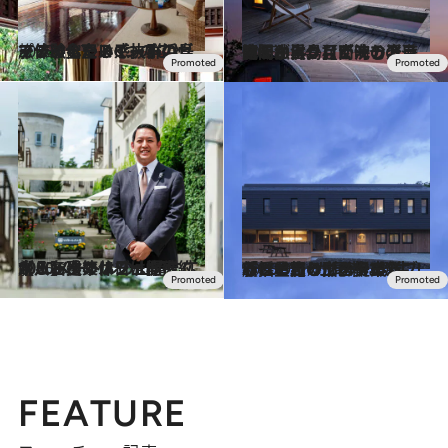
2025.10.7
プライベート感抜群のビーチ、全室スイートのヴィラでくつろぐ。小浜島で体験したい6つのこと
旅＆お出かけ
2025.10.4
太陽が昇り月が沈むドラマティックなビーチの景観を独占。【南海の楽園・小浜島】で叶う浮遊時間
旅＆お出かけ
2025.8.9
【八ヶ岳マルシェ開催中！】次の休日は標高約1000メートルの山麓に広がる名建築リゾートへ
旅＆お出かけ
2025.9.1
心揺さぶる山ホテル「LUCY」が尾瀬に誕生！新しい旅の形を提案する、星野リゾートの新ブランドとしてスタート
旅＆お出かけ
FEATURE