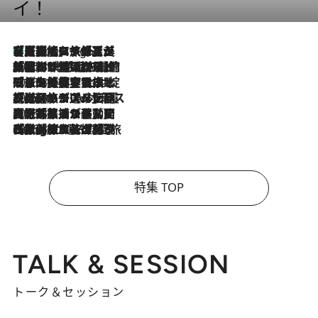
イ！
【厳選旅コスメ】「多機能アイテムがメイン！」旅好き美容エディターが選んだ夏旅ベストコスメを発表【Mサイズジップ】
4 Hours Ago
2026.8.6
「荷物が増えるほど旅ストレスは増す」美容ジャーナリストがたどり着いた最終結論。“化粧品を劇的に減らす”感動の凝縮美容とは
2026.8.6
「旅先には金髪ウィッグを持参」日本と同じメイクでは損してる!? 美容ジャーナリストが提案する“掟破りの旅美容”とは
2026.8.6
【厳選旅コスメ】「身軽さ＆UV対策重視！」ヘアアーティストshucoが選んだ夏旅ベストコスメを発表【Mサイズジップ】
2026.8.5
【厳選旅コスメ】国内をあちこち移動する河井菜摘が選んだ夏旅ベストコスメ発表！「リラックスアイテムはマスト」【Mサイズジップ】
2026.8.4
【厳選旅コスメ】「紫外線＆乾燥対策しながらメイク感も！」ヘア＆メイクGeorgeが選んだ夏旅ベストコスメを発表！【Mサイズジップ】
特集 TOP
TALK & SESSION
トーク＆セッション