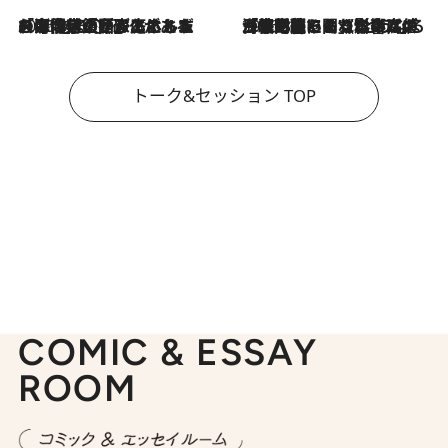
2026.8.3
「今後値上げがあるとすれば…」「リスクがあるのは今年の冬」エネルギー専門家が語る、ホルムズ海峡封鎖が家庭にもたらす“ある心配”
2026.8.3
「住宅建てられない…」「サーチャージ料の高値が続いている」ホルムズ海峡封鎖による影響はいつまで続く？《エネルギー専門家に聞く“どうなる日本の暮らし”》
トーク&セッション TOP
COMIC & ESSAY
ROOM