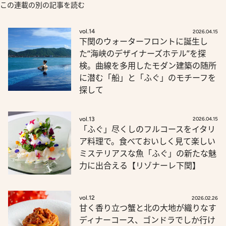
この連載の別の記事を読む
vol.14
2026.04.15
下関のウォーターフロントに誕生し
た“海峡のデザイナーズホテル”を探
検。曲線を多用したモダン建築の随所
に潜む「船」と「ふぐ」のモチーフを
探して
vol.13
2026.04.15
「ふぐ」尽くしのフルコースをイタリ
ア料理で。食べておいしく見て楽しい
ミステリアスな魚「ふぐ」の新たな魅
力に出合える【リゾナーレ下関】
vol.12
2026.02.26
甘く香り立つ蟹と北の大地が織りなす
ディナーコース、ゴンドラでしか行け