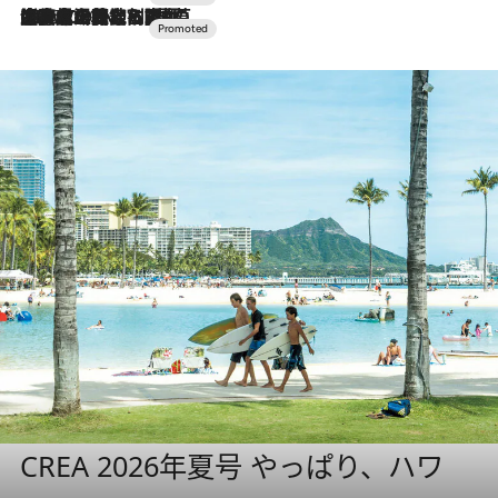
2026.7.10
NEW OPEN！【界 草津】名湯の地に誕生。趣の異なる2種の温泉と上州ならではの会席・蕎麦割烹など美食を味わう究極の癒やし旅
CREA 2026年夏号 やっぱり、ハワ