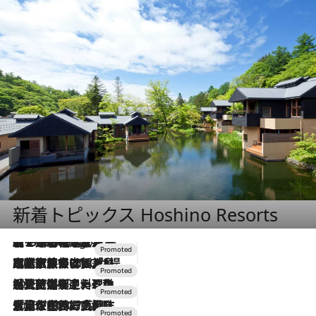
新着トピックス Hoshino Resorts
【トンボの足水浴】ヒノキの香りに包まれて涼感マックス！約13℃の湧水かけ流しを避暑地「星野温泉 トンボの湯」で体験
2 Hours Ago
2026.7.31
【ホテル帰省】という選択肢をOMOが提案。家族とほどよい距離を保つには「昼は実家、夜は気兼ねなくホテルで！」
2026.7.24
【夏限定ディナーコース】旬を迎える稚鮎や花ズッキーニなどをイタリア・トスカーナの郷土料理の手法で満喫！
2026.7.17
「土佐和ハーブかき氷」がOMO7高知に登場！生姜、山椒、大葉など目にも舌にも涼を呼ぶ郷土の味