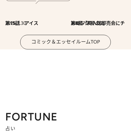
2026.7.30
第15話 アイス
2026.7.30
第8回「同人誌即売会にチャレンジ その2」
コミック＆エッセイルームTOP
FORTUNE
占い