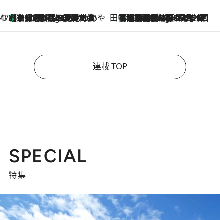
47都道府県の手みやげ ひんやりスイーツで夏を満喫
【京都府】この夏絶対食べたい 冷やしておいしいおやつ3選 ひと口目から心を掴む新緑のテリーヌ
4 Hours Ago
田中稲の勝手に再ブーム
「湘南乃風に憧れて」観客大盛上がりの“タオル回し”に、ラッパー顔負けの高速歌唱まで…さだまさし（74）のアグレッシブすぎる現在地
9 Hours Ago
連載 TOP
SPECIAL
特集