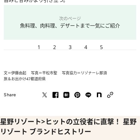
旨みと甘みがより引き立つ。
次のページ
魚料理、肉料理、デザートまで一気にご紹介
1
2
3
4
5
文＝伊藤由起 写真＝平松市聖 写真協力＝リゾナーレ那須
旅＆お出かけ
47都道府県
Share
星野リゾート>ヒットの立役者に直撃！ 星野
リゾート ブランドヒストリー