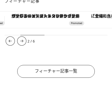
フィーチャー記事
「土佐和ハーブかき氷」がOMO7高知に登場！生姜、山椒、大葉など目にも舌にも涼を呼ぶ郷土の味
3
/
6
フィーチャー記事一覧