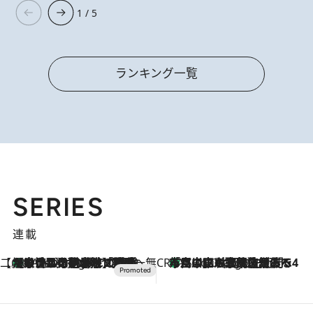
1 / 5
ランキング一覧
SERIES
連載
【CREA×星野リゾート】唯一無二。癒しと発見が待つ場所へ
【トンボの足水浴】ヒノキの香りに包まれて涼感マックス！約13℃の湧水かけ流しを避暑地「星野温泉 トンボの湯」で体験
2 Hours Ago
CREA'S CHOICE
「立川にも歌舞伎があるんだよ」 片岡仁左衛門・市川中車ら豪華座組みで4年目の立川立飛歌舞伎へ
4 Hours Ago