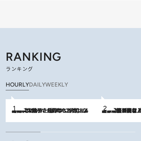
RANKING
ランキング
HOURLY
DAILY
WEEKLY
2026.8.5
【阿川佐和子さんの年とる力】なぜ70代で始めた趣味は“こんなに楽しい”のか？ ピアノ、俳句…スランプに陥っても続けられる“ある秘訣”とは
2026.8.5
【なぜ吉沢亮は「気配を消せる」のか？】興行収入208億の『国宝』を経て挑むミュージカル『ディア・エヴァン・ハンセン』。トップ俳優が舞台上でさらけ出した“孤独”とは