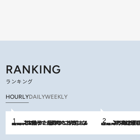
RANKING
ランキング
HOURLY
DAILY
WEEKLY
2026.8.5
【阿川佐和子さんの年とる力】なぜ70代で始めた趣味は“こんなに楽しい”のか？ ピアノ、俳句…スランプに陥っても続けられる“ある秘訣”とは
2026.8.7
「湘南乃風に憧れて」観客大盛上がりの“タオル回し”に、ラッパー顔負けの高速歌唱まで…さだまさし（74）のアグレッシブすぎる現在地