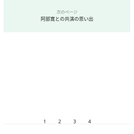
次のページ
阿部寛との共演の思い出
1
2
3
4