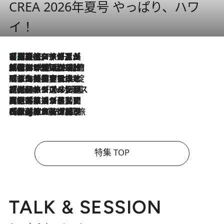
CREA 2026年夏号 やっぱり、ハワ
イ！
【厳選旅コスメ】「多機能アイテムがメイン！」旅好き美容エディターが選んだ夏旅ベストコスメを発表【Mサイズジップ】
2026.8.7
2026.8.6
「荷物が増えるほど旅ストレスは増す」美容ジャーナリストがたどり着いた最終結論。“化粧品を劇的に減らす”感動の凝縮美容とは
2026.8.6
「旅先には金髪ウィッグを持参」日本と同じメイクでは損してる!? 美容ジャーナリストが提案する“掟破りの旅美容”とは
2026.8.6
【厳選旅コスメ】「身軽さ＆UV対策重視！」ヘアアーティストshucoが選んだ夏旅ベストコスメを発表【Mサイズジップ】
2026.8.5
【厳選旅コスメ】国内をあちこち移動する河井菜摘が選んだ夏旅ベストコスメ発表！「リラックスアイテムはマスト」【Mサイズジップ】
2026.8.4
【厳選旅コスメ】「紫外線＆乾燥対策しながらメイク感も！」ヘア＆メイクGeorgeが選んだ夏旅ベストコスメを発表！【Mサイズジップ】
特集 TOP
TALK & SESSION