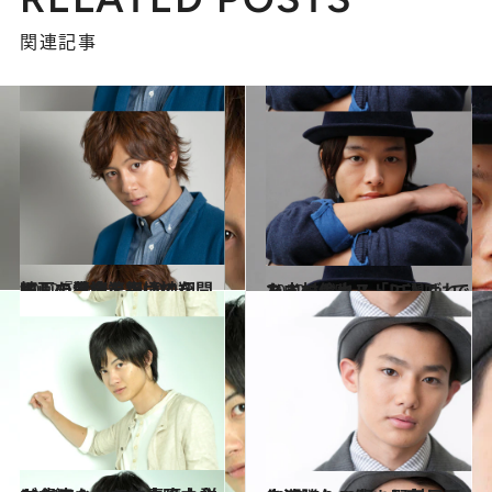
関連記事
2012.10.19
映画『黄金を抱いて翔べ』の熱演で新境地を開拓した溝端淳平(1)
カルチャー
2012.10.5
ミュージカル「RENT」でメインキャストに選ばれた中村倫也
カルチャー