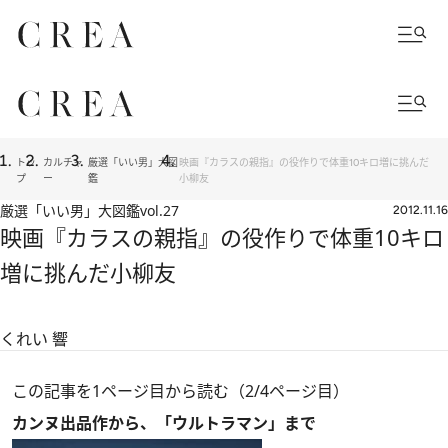
トッ
カルチャ
厳選「いい男」大図
映画『カラスの親指』の役作りで体重10キロ増に挑んだ
プ
ー
鑑
小柳友
厳選「いい男」大図鑑
vol.27
2012.11.16
映画『カラスの親指』の役作りで体重10キロ
増に挑んだ小柳友
くれい 響
この記事を1ページ目から読む（2/4ページ目）
カンヌ出品作から、「ウルトラマン」まで