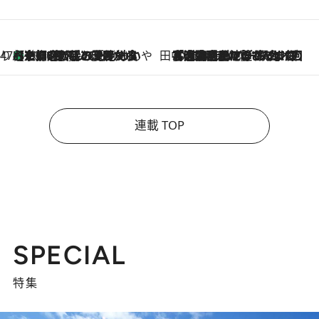
47都道府県の手みやげ ひんやりスイーツで夏を満喫
【京都府】この夏絶対食べたい 冷やしておいしいおやつ3選 ひと口目から心を掴む新緑のテリーヌ
2026.8.7
田中稲の勝手に再ブーム
2026.8.7
「湘南乃風に憧れて」観客大盛上がりの“タオル回し”に、ラッパー顔負けの高速歌唱まで…さだまさし（74）のアグレッシブすぎる現在地
連載 TOP
SPECIAL
特集