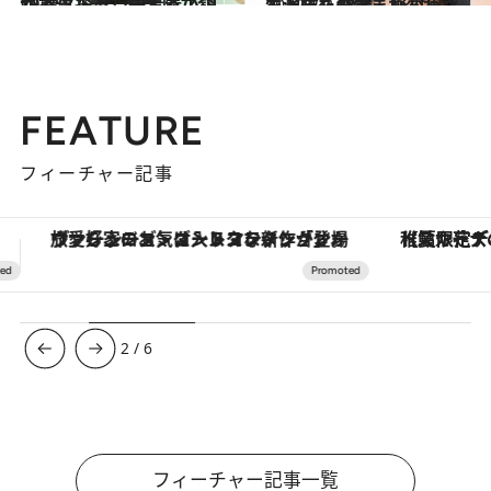
2012.8.3
19歳になった神木隆之介が ベストセラー青春小説に主演
カルチャー
2012.7.2
生瀬勝久の生まれ変わりを演じた18歳、野村周平
カルチャー
FEATURE
フィーチャー記事
【夏限定ディナーコース】旬を迎える稚鮎や花ズッキーニなどをイタリア・トスカーナの郷土料理の手法で満喫！
3
/
6
フィーチャー記事一覧