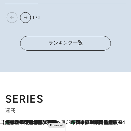
1 / 5
ランキング一覧
SERIES
連載
【CREA×星野リゾート】唯一無二。癒しと発見が待つ場所へ
【トンボの足水浴】ヒノキの香りに包まれて涼感マックス！約13℃の湧水かけ流しを避暑地「星野温泉 トンボの湯」で体験
2026.8.7
CREA'S CHOICE
「立川にも歌舞伎があるんだよ」 片岡仁左衛門・市川中車ら豪華座組みで4年目の立川立飛歌舞伎へ
2026.8.7