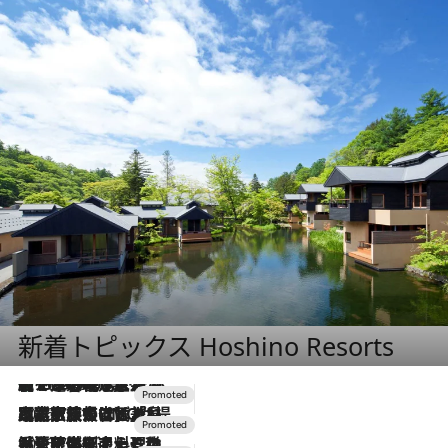
新着トピックス Hoshino Resorts
【トンボの足水浴】ヒノキの香りに包まれて涼感マックス！約13℃の湧水かけ流しを避暑地「星野温泉 トンボの湯」で体験
2026.8.7
2026.7.31
【ホテル帰省】という選択肢をOMOが提案。家族とほどよい距離を保つには「昼は実家、夜は気兼ねなくホテルで！」
2026.7.24
【夏限定ディナーコース】旬を迎える稚鮎や花ズッキーニなどをイタリア・トスカーナの郷土料理の手法で満喫！