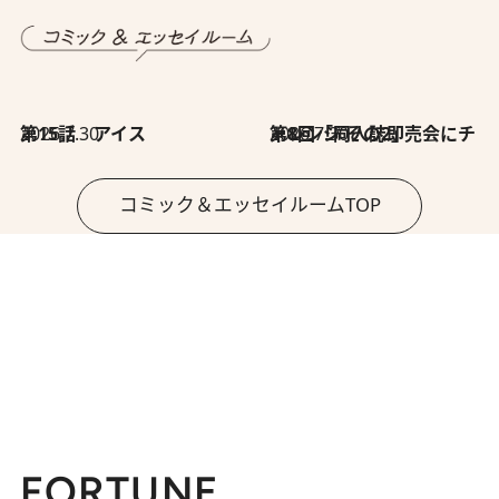
2026.7.30
第15話 アイス
2026.7.30
第8回「同人誌即売会にチャレンジ その2」
コミック＆エッセイルームTOP
FORTUNE