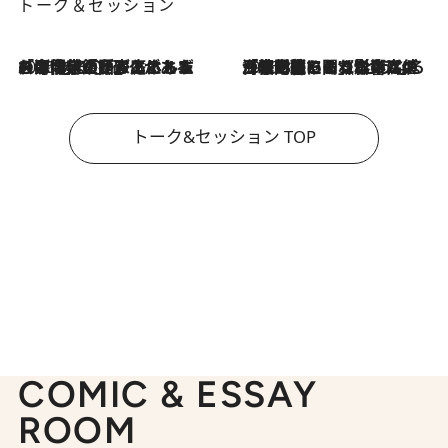
トーク＆セッション
2026.8.3
「今後値上げがあるとすれば…」「リスクがあるのは今年の冬」エネルギー専門家が語る、ホルムズ海峡封鎖が家庭にもたらす“ある心配”
2026.8.3
「住宅建てられない…」「サーチャージ料の高値が続いている」ホルムズ海峡封鎖による影響はいつまで続く？《エネルギー専門家に聞く“どうなる日本の暮らし”》
トーク&セッション TOP
COMIC & ESSAY
ROOM