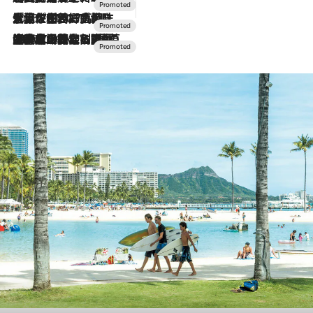
2026.7.17
「土佐和ハーブかき氷」がOMO7高知に登場！生姜、山椒、大葉など目にも舌にも涼を呼ぶ郷土の味
2026.7.10
NEW OPEN！【界 草津】名湯の地に誕生。趣の異なる2種の温泉と上州ならではの会席・蕎麦割烹など美食を味わう究極の癒やし旅