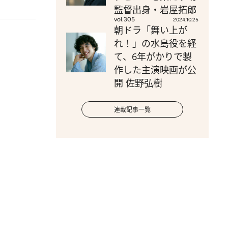
監督出身・岩屋拓郎
vol.305
2024.10.25
朝ドラ「舞い上が
れ！」の水島役を経
て、6年がかりで製
作した主演映画が公
開 佐野弘樹
連載記事一覧