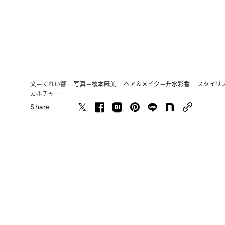
文＝くれい響 写真＝榎本麻美 ヘア＆メイク＝升水彩香 スタイリスト
カルチャー
Share