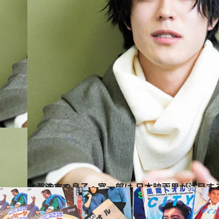
2019.2.22
佐藤浩市の息子・寛一郎は 日本映画界が注目す
カルチャー