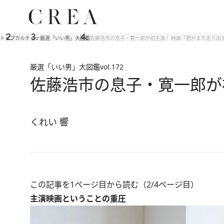
トップ
カルチャー
厳選「いい男」大図鑑
佐藤浩市の息子・寛一郎が初主演！ 映画『君がまた走り出
厳選「いい男」大図鑑
vol.172
佐藤浩市の息子・寛一郎が
くれい 響
この記事を1ページ目から読む（2/4ページ目）
主演映画ということの重圧