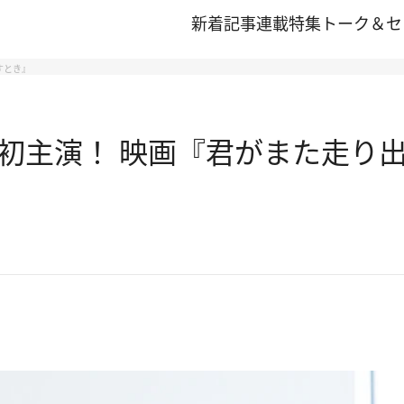
新着記事
連載
特集
トーク＆セ
すとき』
初主演！ 映画『君がまた走り