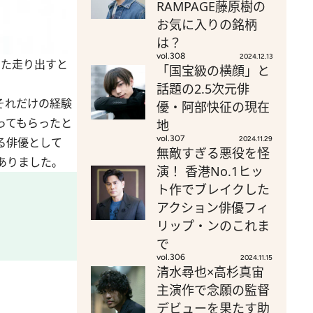
RAMPAGE藤原樹の
お気に入りの銘柄
は？
vol.308
2024.12.13
また走り出すと
「国宝級の横顔」と
話題の2.5次元俳
それだけの経験
優・阿部快征の現在
ってもらったと
地
vol.307
2024.11.29
る俳優として
無敵すぎる悪役を怪
ありました。
演！ 香港No.1ヒッ
ト作でブレイクした
アクション俳優フィ
リップ・ンのこれま
で
vol.306
2024.11.15
清水尋也×高杉真宙
主演作で念願の監督
デビューを果たす助