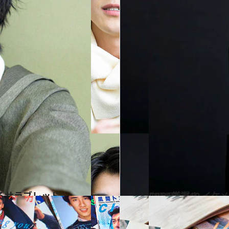
るサラブレッド
2016.8.14
CREA厳選！ イケメン青田買い【まとめ】 ほっと癒される“ヌクメン”ベスト10
カルチャー