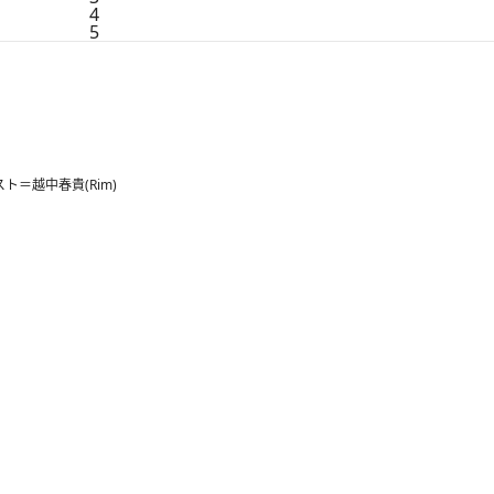
4
5
＝越中春貴(Rim)