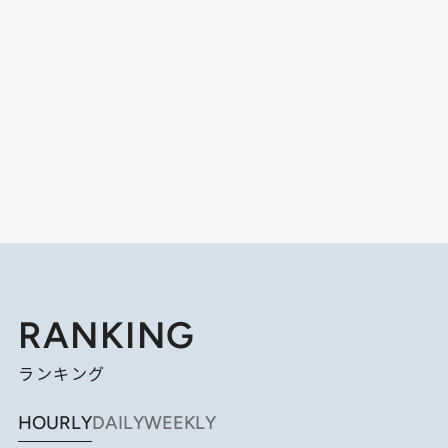
RANKING
ランキング
HOURLY
DAILY
WEEKLY