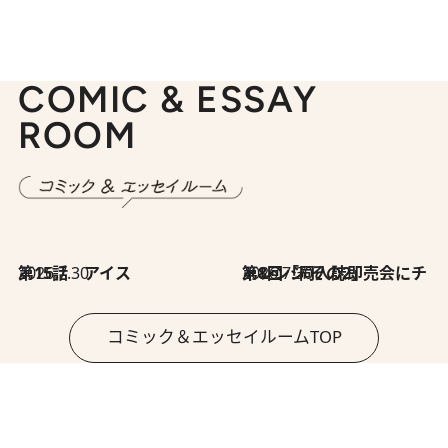
COMIC & ESSAY
ROOM
2026.7.30
第15話 アイス
2026.7.30
第8回「同人誌即売会にチャレンジ その2」
コミック＆エッセイルームTOP