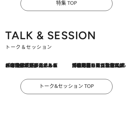
特集 TOP
TALK & SESSION
トーク＆セッション
2026.8.3
「今後値上げがあるとすれば…」「リスクがあるのは今年の冬」エネルギー専門家が語る、ホルムズ海峡封鎖が家庭にもたらす“ある心配”
2026.8.3
「住宅建てられない…」「サーチャージ料の高値が続いている」ホルムズ海峡封鎖による影響はいつまで続く？《エネルギー専門家に聞く“どうなる日本の暮らし”》
トーク&セッション TOP