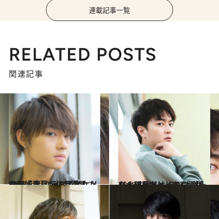
連載記事一覧
RELATED POSTS
関連記事
2018.8.1
映画『青夏 きみに恋した30日』で クール系イケメンを好演した佐野勇斗
カルチャー
2018.7.20
ジュノンボーイから羽ばたく稲葉友は ラジオパーソナリティとしても活躍
カルチャー