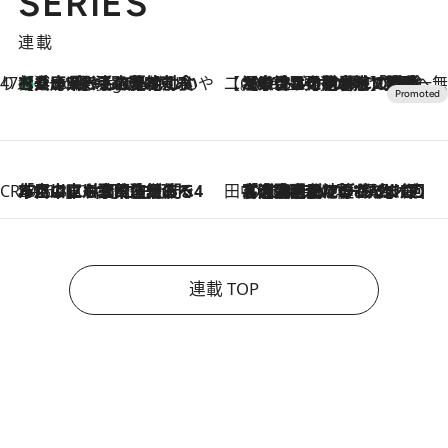
SERIES
連載
47都道府県の手みやげ ひんやりスイーツで夏を満喫
【兵庫県】この夏絶対食べたい 冷やしておいしいおやつ3選 淡路島の恵みをジェラートに集約
4 Hours Ago
【CREA×星野リゾート】唯一無二。癒しと発見が待つ場所へ
2026.8.7
【トンボの足水浴】ヒノキの香りに包まれて涼感マックス！約13℃の湧水かけ流しを避暑地「星野温泉 トンボの湯」で体験
CREA'S CHOICE
2026.8.7
「立川にも歌舞伎があるんだよ」 片岡仁左衛門・市川中車ら豪華座組みで4年目の立川立飛歌舞伎へ
田中稲の勝手に再ブーム
2026.8.7
「湘南乃風に憧れて」観客大盛上がりの“タオル回し”に、ラッパー顔負けの高速歌唱まで…さだまさし（74）のアグレッシブすぎる現在地
連載 TOP