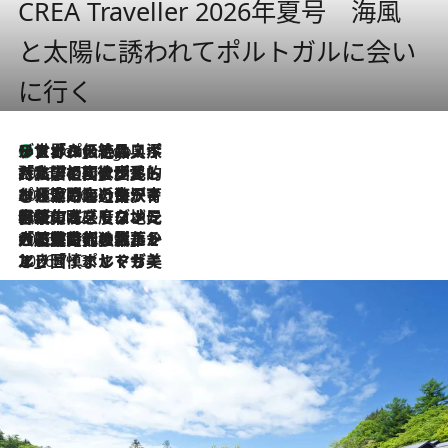
CREA Traveller 2026年夏号 海風
と太陽に誘われてポルトガルに会い
に行く
リスボンの絶品スイーツ「パステル・デ・ナタ」とは？ポルトガル伝統の奥深い世界へ
4 Hours Ago
2026.7.27
「私の祖国はポルトガル語です」国民的詩人フェルナンド・ペソアと、彼が愛した文学の街を歩く
2026.7.26
ポルトガル近海が育む極上の海の幸。キリリと冷えた白ワインと愉しむ、シーフード専門店の贅沢
2026.7.22
伝統の味をモダンに昇華。高感度な地元客が集う、リスボンの最旬ガストロノミー
2026.7.21
大航海時代の栄華から、震災、独裁、そして革命へ。ポルトガル・首都リスボンの石畳に刻まれた「歴史の光と影」
2026.7.13
エッセイ・ヤマザキマリ「慎ましくも美しき国 ポルトガル」