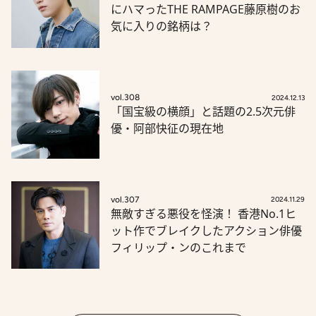
にハマったTHE RAMPAGE藤原樹のお
気に入りの銘柄は？
vol.308
2024.12.13
「国宝級の横顔」と話題の2.5次元俳
優・阿部快征の現在地
vol.307
2024.11.29
無敵すぎる悪役を怪演！ 香港No.1ヒ
ット作でブレイクしたアクション俳優
フィリップ・ンのこれまで