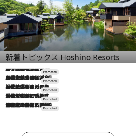
新着トピックス Hoshino Resorts
2026.8.7
【トンボの足水浴】ヒノキの香りに包まれて涼感マックス！約13℃の湧水かけ流しを避暑地「星野温泉 トンボの湯」で体験
2026.7.31
【ホテル帰省】という選択肢をOMOが提案。家族とほどよい距離を保つには「昼は実家、夜は気兼ねなくホテルで！」
2026.7.24
【夏限定ディナーコース】旬を迎える稚鮎や花ズッキーニなどをイタリア・トスカーナの郷土料理の手法で満喫！
2026.7.17
「土佐和ハーブかき氷」がOMO7高知に登場！生姜、山椒、大葉など目にも舌にも涼を呼ぶ郷土の味
2026.7.10
NEW OPEN！【界 草津】名湯の地に誕生。趣の異なる2種の温泉と上州ならではの会席・蕎麦割烹など美食を味わう究極の癒やし旅