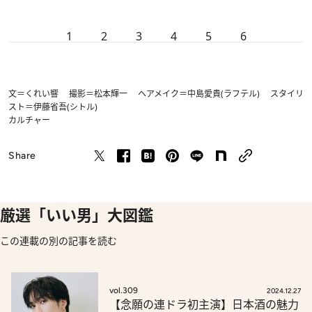
1
2
3
4
5
6
文＝くれい響 撮影＝松本輝一 ヘアメイク＝中島愛貴(ラフテル) スタイリ
スト＝伊藤省吾(シトル)
カルチャー
Share
厳選「いい男」大図鑑
この連載の別の記事を読む
vol.309
2024.12.27
【念願の連ドラ初主演】日本酒の魅力