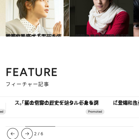
2017.3.24
話題のドラマ「きみはペット」で 子犬系男子を演じる志尊淳
カルチャー
2016.1.1
「花より男子 The Musical」に出演 多彩な特技を持つ帰国子女・真剣佑
カルチャー
FEATURE
フィーチャー記事
「土佐和ハーブかき氷」がOMO7高知に登場！生姜、山椒、大葉など目にも舌にも涼を呼ぶ郷土の味
3
/
6