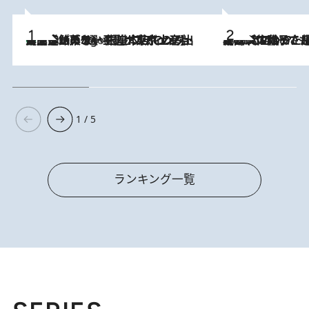
【間違いのない王道・東京土産】資生堂パーラー 銀座本店でのみ出会える銘菓5選《極上プディング・濃厚チーズケーキ・ボンボンショコラほか》
4 Hours Ago
2026.8.5
【阿川佐和子さんの年とる力】なぜ70代で始めた趣味は“こんなに楽しい”のか？ ピアノ、俳句…スランプに陥っても続けられる“ある秘訣”とは
1 / 5
ランキング一覧