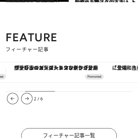
2012.2.16
岡本翔子・天王星でみるこの先の7年【獅子座】
ライフスタイル
2012.1.7
お金のトラブル01：友人に譲ったバッグの支払い
ライフスタイル
FEATURE
フィーチャー記事
「土佐和ハーブかき氷」がOMO7高知に登場！生姜、山椒、大葉など目にも舌にも涼を呼ぶ郷土の味
3
/
6
フィーチャー記事一覧