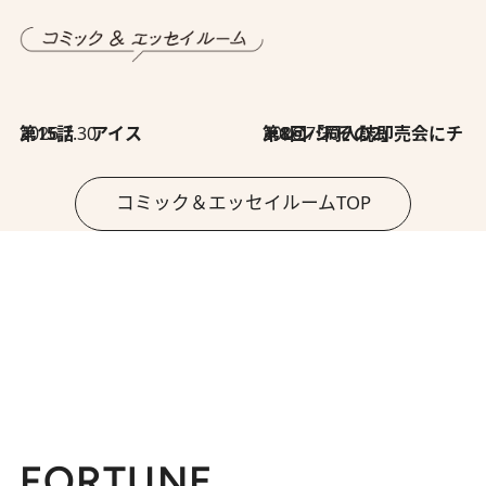
2026.7.30
第15話 アイス
2026.7.30
第8回「同人誌即売会にチャレンジ その2」
コミック＆エッセイルームTOP
FORTUNE