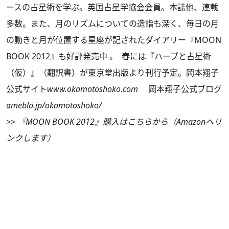
ースの占星術を学ぶ。英国占星学協会会員。本誌他、連載
多数。また、月のリズムについての造詣も深く、毎日の月
の動きと月が位置する星座が記されたダイアリー『MOON
BOOK 2012』も好評発売中 。 春には『ハーブと占星術
（仮）』（翻訳書）が東京堂出版より刊行予定。岡本翔子
公式サイト
www.okamotoshoko.com
岡本翔子公式ブログ
ameblo.jp/okamotoshoko/
>>
『MOON BOOK 2012』購入はこちらから（Amazonへリ
ンクします）