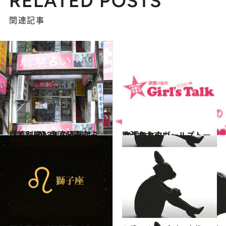
RELATED POSTS
関連記事
2012.1.25
【特別編】台湾発干支占い！ 2012年の運勢は？
旅＆お出かけ
2011.9.22
欲張り女のガールズトーク「女と占い」
カルチャー