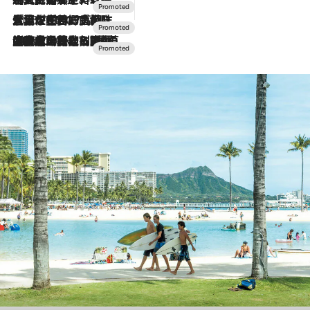
2026.7.17
「土佐和ハーブかき氷」がOMO7高知に登場！生姜、山椒、大葉など目にも舌にも涼を呼ぶ郷土の味
2026.7.10
NEW OPEN！【界 草津】名湯の地に誕生。趣の異なる2種の温泉と上州ならではの会席・蕎麦割烹など美食を味わう究極の癒やし旅