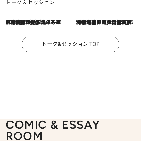
トーク＆セッション
2026.8.3
「今後値上げがあるとすれば…」「リスクがあるのは今年の冬」エネルギー専門家が語る、ホルムズ海峡封鎖が家庭にもたらす“ある心配”
2026.8.3
「住宅建てられない…」「サーチャージ料の高値が続いている」ホルムズ海峡封鎖による影響はいつまで続く？《エネルギー専門家に聞く“どうなる日本の暮らし”》
トーク&セッション TOP
COMIC & ESSAY
ROOM