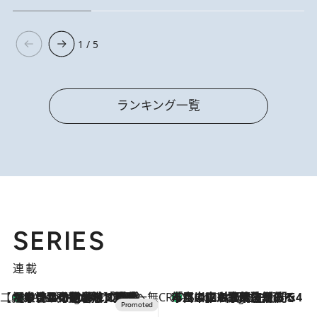
1 / 5
ランキング一覧
SERIES
連載
【CREA×星野リゾート】唯一無二。癒しと発見が待つ場所へ
【トンボの足水浴】ヒノキの香りに包まれて涼感マックス！約13℃の湧水かけ流しを避暑地「星野温泉 トンボの湯」で体験
1 Hour Ago
CREA'S CHOICE
「立川にも歌舞伎があるんだよ」 片岡仁左衛門・市川中車ら豪華座組みで4年目の立川立飛歌舞伎へ
3 Hours Ago