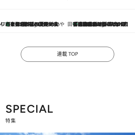
47都道府県の手みやげ ひんやりスイーツで夏を満喫
【京都府】この夏絶対食べたい 冷やしておいしいおやつ3選 ひと口目から心を掴む新緑のテリーヌ
3 Hours Ago
田中稲の勝手に再ブーム
「湘南乃風に憧れて」観客大盛上がりの“タオル回し”に、ラッパー顔負けの高速歌唱まで…さだまさし（74）のアグレッシブすぎる現在地
8 Hours Ago
連載 TOP
SPECIAL
特集