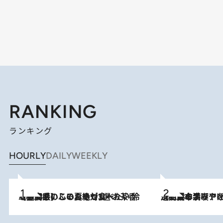
RANKING
ランキング
HOURLY
DAILY
WEEKLY
2026.8.5
【静岡県】この夏絶対食べたい 冷やしておいしいおやつ3選 お茶香る生食感のふるふるゼリー
2026.8.5
【西日本エリアを総まとめ】 47都道府県の手みやげ ひんやりスイーツで夏を満喫