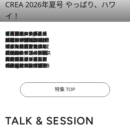
CREA 2026年夏号 やっぱり、ハワ
イ！
【厳選旅コスメ】「多機能アイテムがメイン！」旅好き美容エディターが選んだ夏旅ベストコスメを発表【Mサイズジップ】
3 Hours Ago
2026.8.6
「荷物が増えるほど旅ストレスは増す」美容ジャーナリストがたどり着いた最終結論。“化粧品を劇的に減らす”感動の凝縮美容とは
2026.8.6
「旅先には金髪ウィッグを持参」日本と同じメイクでは損してる!? 美容ジャーナリストが提案する“掟破りの旅美容”とは
2026.8.6
【厳選旅コスメ】「身軽さ＆UV対策重視！」ヘアアーティストshucoが選んだ夏旅ベストコスメを発表【Mサイズジップ】
2026.8.5
【厳選旅コスメ】国内をあちこち移動する河井菜摘が選んだ夏旅ベストコスメ発表！「リラックスアイテムはマスト」【Mサイズジップ】
2026.8.4
【厳選旅コスメ】「紫外線＆乾燥対策しながらメイク感も！」ヘア＆メイクGeorgeが選んだ夏旅ベストコスメを発表！【Mサイズジップ】
特集 TOP
TALK & SESSION