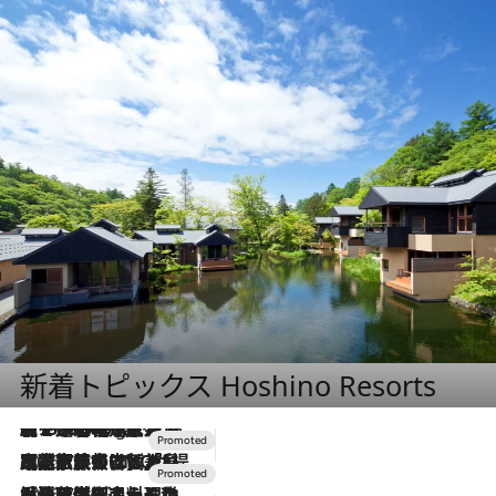
新着トピックス Hoshino Resorts
【トンボの足水浴】ヒノキの香りに包まれて涼感マックス！約13℃の湧水かけ流しを避暑地「星野温泉 トンボの湯」で体験
1 Hour Ago
2026.7.31
【ホテル帰省】という選択肢をOMOが提案。家族とほどよい距離を保つには「昼は実家、夜は気兼ねなくホテルで！」
2026.7.24
【夏限定ディナーコース】旬を迎える稚鮎や花ズッキーニなどをイタリア・トスカーナの郷土料理の手法で満喫！