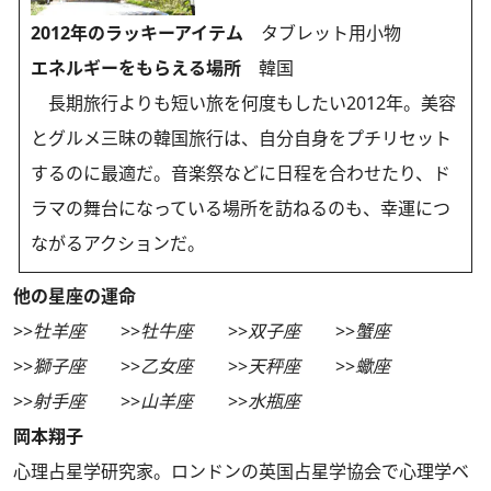
2012年のラッキーアイテム
タブレット用小物
エネルギーをもらえる場所
韓国
長期旅行よりも短い旅を何度もしたい2012年。美容
とグルメ三昧の韓国旅行は、自分自身をプチリセット
するのに最適だ。音楽祭などに日程を合わせたり、ド
ラマの舞台になっている場所を訪ねるのも、幸運につ
ながるアクションだ。
他の星座の運命
>>
牡羊座
>>
牡牛座
>>
双子座
>>
蟹座
>>
獅子座
>>
乙女座
>>
天秤座
>>
蠍座
>>
射手座
>>
山羊座
>>
水瓶座
岡本翔子
心理占星学研究家。ロンドンの英国占星学協会で心理学ベ