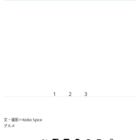
1
2
3
文・撮影＝Keiko Spice
グルメ