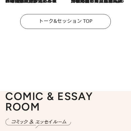
2026.8.3
「今後値上げがあるとすれば…」「リスクがあるのは今年の冬」エネルギー専門家が語る、ホルムズ海峡封鎖が家庭にもたらす“ある心配”
2026.8.3
「住宅建てられない…」「サーチャージ料の高値が続いている」ホルムズ海峡封鎖による影響はいつまで続く？《エネルギー専門家に聞く“どうなる日本の暮らし”》
トーク&セッション TOP
COMIC & ESSAY
ROOM