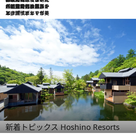
2026.7.21
大航海時代の栄華から、震災、独裁、そして革命へ。ポルトガル・首都リスボンの石畳に刻まれた「歴史の光と影」
2026.7.13
エッセイ・ヤマザキマリ「慎ましくも美しき国 ポルトガル」
新着トピックス Hoshino Resorts