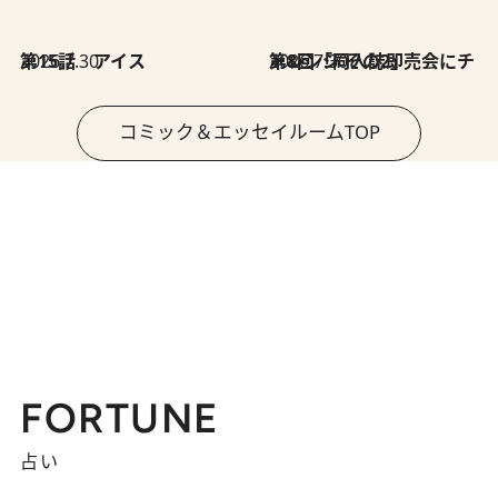
2026.7.30
第15話 アイス
2026.7.30
第8回「同人誌即売会にチャレンジ その2」
コミック＆エッセイルームTOP
FORTUNE
占い