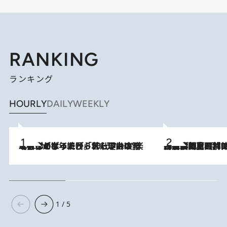
RANKING
ランキング
HOURLY
DAILY
WEEKLY
2026.8.3
【自作のダイエットノートは攻略本】ダイエットが「苦しいもの」ではなくなった日。50代フードライターが半年続けられた理由は“楽しむこと”
2026.8.8
「最後に見られてよかった」上野動物園の東園パンダ舎が解体前に特別公開。8月16日まで延長されたパネル展と共に辿る“半世紀”のパンダ飼育《解体工事の図面あり》
1 / 5