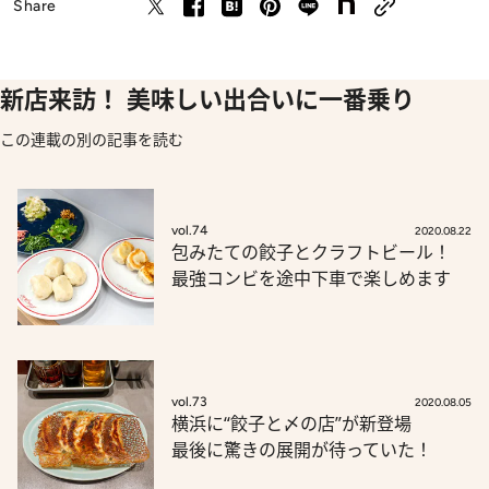
Share
新店来訪！ 美味しい出合いに一番乗り
この連載の別の記事を読む
vol.74
2020.08.22
包みたての餃子とクラフトビール！
最強コンビを途中下車で楽しめます
vol.73
2020.08.05
横浜に“餃子と〆の店”が新登場
最後に驚きの展開が待っていた！