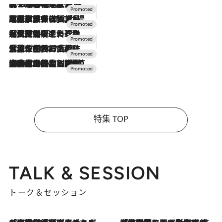
2026.8.7
【トンボの足水浴】ヒノキの香りに包まれて涼感マックス！約13℃の湧水かけ流しを避暑地「星野温泉 トンボの湯」で体験
2026.7.31
【ホテル帰省】という選択肢をOMOが提案。家族とほどよい距離を保つには「昼は実家、夜は気兼ねなくホテルで！」
2026.7.24
【夏限定ディナーコース】旬を迎える稚鮎や花ズッキーニなどをイタリア・トスカーナの郷土料理の手法で満喫！
2026.7.17
「土佐和ハーブかき氷」がOMO7高知に登場！生姜、山椒、大葉など目にも舌にも涼を呼ぶ郷土の味
2026.7.10
NEW OPEN！【界 草津】名湯の地に誕生。趣の異なる2種の温泉と上州ならではの会席・蕎麦割烹など美食を味わう究極の癒やし旅
特集 TOP
TALK & SESSION
トーク＆セッション