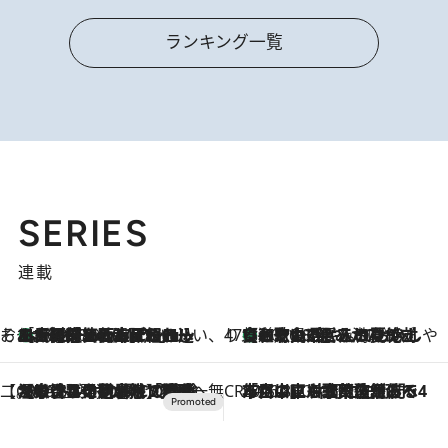
ランキング一覧
SERIES
連載
そおだよおこの関西おいしい、おやつ紀行
［大阪府箕面市］一皿一皿目の前で仕上げられる、料理を巧みに組み込んだアシェットデセールコース「ミチル アシェット デセール（Michiru assiette dessert）」
2026.8.9
47都道府県の手みやげ ひんやりスイーツで夏を満喫
【和歌山県】この夏絶対食べたい 冷やしておいしいおやつ3選 みかんがごろっと丸ごと入ったジュレ
2026.8.9
【CREA×星野リゾート】唯一無二。癒しと発見が待つ場所へ
2026.8.7
【トンボの足水浴】ヒノキの香りに包まれて涼感マックス！約13℃の湧水かけ流しを避暑地「星野温泉 トンボの湯」で体験
CREA'S CHOICE
2026.8.7
「立川にも歌舞伎があるんだよ」 片岡仁左衛門・市川中車ら豪華座組みで4年目の立川立飛歌舞伎へ