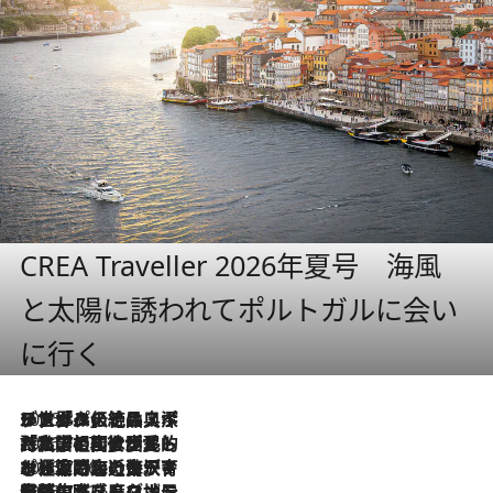
CREA Traveller 2026年夏号 海風
と太陽に誘われてポルトガルに会い
に行く
2026.8.8
リスボンの絶品スイーツ「パステル・デ・ナタ」とは？ポルトガル伝統の奥深い世界へ
2026.7.27
「私の祖国はポルトガル語です」国民的詩人フェルナンド・ペソアと、彼が愛した文学の街を歩く
2026.7.26
ポルトガル近海が育む極上の海の幸。キリリと冷えた白ワインと愉しむ、シーフード専門店の贅沢
2026.7.22
伝統の味をモダンに昇華。高感度な地元客が集う、リスボンの最旬ガストロノミー