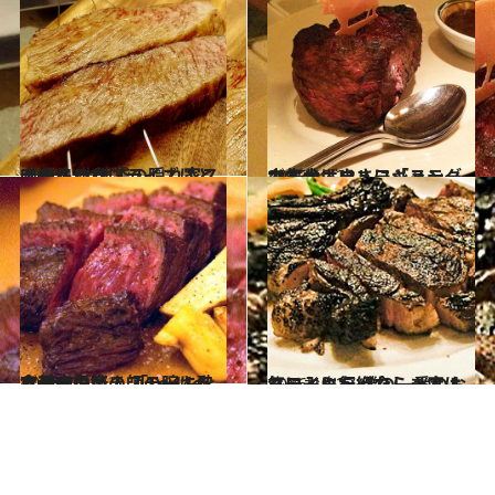
2016.12.19
肉肉しいサプライズにときめく 北池袋の隠れ家ステーキハウス
グルメ
2015.10.22
六本木・ウルフギャングで気分はまさに「ステーキ・レボリューション」！
グルメ
2016.4.21
京都で最高のステーキを食べる悦楽！ 「Le 14e」で稀代の焼き師の腕に酔う一夜
グルメ
2016.10.27
ハワイに行ったら一度はステーキを 僕の一番のお気に入りを紹介します！
旅＆お出かけ