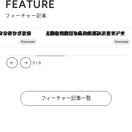
FEATURE
フィーチャー記事
【銀座で出合う最旬美容】美髪ケアや上質な眠り…セルフケアのアップデートから、特別な名入れギフトまで。大人のための「ReFa GINZA」クルーズ
3
/
6
フィーチャー記事一覧