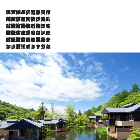
2026.8.8
リスボンの絶品スイーツ「パステル・デ・ナタ」とは？ポルトガル伝統の奥深い世界へ
2026.7.27
「私の祖国はポルトガル語です」国民的詩人フェルナンド・ペソアと、彼が愛した文学の街を歩く
2026.7.26
ポルトガル近海が育む極上の海の幸。キリリと冷えた白ワインと愉しむ、シーフード専門店の贅沢
2026.7.22
伝統の味をモダンに昇華。高感度な地元客が集う、リスボンの最旬ガストロノミー
2026.7.21
大航海時代の栄華から、震災、独裁、そして革命へ。ポルトガル・首都リスボンの石畳に刻まれた「歴史の光と影」
2026.7.13
エッセイ・ヤマザキマリ「慎ましくも美しき国 ポルトガル」