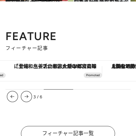
2016.3.24
迫力満点！ 黒毛和牛の熟成Ｔボーン ムチッとした仕上がりに心酔
グルメ
2015.12.3
47都道府県 至福の手土産リスト ～近畿篇2015～
グルメ
FEATURE
フィーチャー記事
「土佐和ハーブかき氷」がOMO7高知に登場！生姜、山椒、大葉など目にも舌にも涼を呼ぶ郷土の味
【銀座で出合う最旬美容】美髪ケアや上質な眠
3
/
6
フィーチャー記事一覧