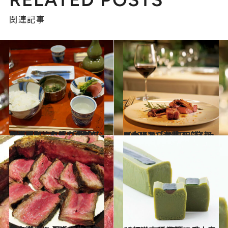
関連記事
2016.4.7
割烹の町、京都で沈黙のうまみが流れる 「草喰 なかひがし」の健やかになる料理
グルメ
2015.11.19
イタリアン激戦区・京都に大阪から参戦 円熟シェフによる「イル チプレッソ」
グルメ