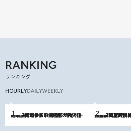
RANKING
ランキング
HOURLY
DAILY
WEEKLY
2026.8.3
《「文士の子ども被害者の会」発足！》阿川佐和子（72）が語る遠藤周作に北杜夫、劇作家・矢代静一の子どもたちの“文豪プライベート事件簿”
2026.8.8
「最後に見られてよかった」上野動物園の東園パンダ舎が解体前に特別公開。8月16日まで延長されたパネル展と共に辿る“半世紀”のパンダ飼育《解体工事の図面あり》