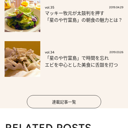
vol.35
2019.04.29
マッキー牧元が太鼓判を押す
「星のや竹富島」の朝食の魅力とは？
vol.34
2019.03.26
「星のや竹富島」で時間を忘れ
エビを中心とした美食に舌鼓を打つ
連載記事一覧
RELATED POSTS