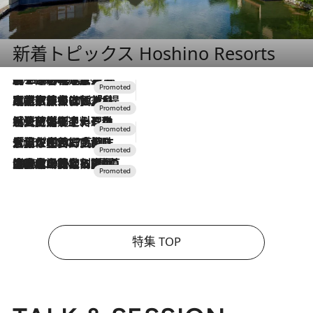
新着トピックス Hoshino Resorts
2026.8.7
【トンボの足水浴】ヒノキの香りに包まれて涼感マックス！約13℃の湧水かけ流しを避暑地「星野温泉 トンボの湯」で体験
2026.7.31
【ホテル帰省】という選択肢をOMOが提案。家族とほどよい距離を保つには「昼は実家、夜は気兼ねなくホテルで！」
2026.7.24
【夏限定ディナーコース】旬を迎える稚鮎や花ズッキーニなどをイタリア・トスカーナの郷土料理の手法で満喫！
2026.7.17
「土佐和ハーブかき氷」がOMO7高知に登場！生姜、山椒、大葉など目にも舌にも涼を呼ぶ郷土の味
2026.7.10
NEW OPEN！【界 草津】名湯の地に誕生。趣の異なる2種の温泉と上州ならではの会席・蕎麦割烹など美食を味わう究極の癒やし旅
特集 TOP