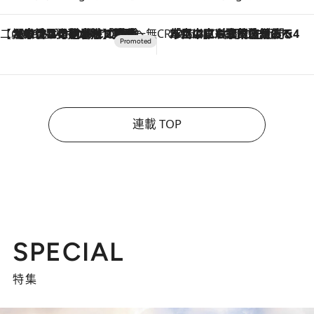
【CREA×星野リゾート】唯一無二。癒しと発見が待つ場所へ
2026.8.7
【トンボの足水浴】ヒノキの香りに包まれて涼感マックス！約13℃の湧水かけ流しを避暑地「星野温泉 トンボの湯」で体験
CREA'S CHOICE
2026.8.7
「立川にも歌舞伎があるんだよ」 片岡仁左衛門・市川中車ら豪華座組みで4年目の立川立飛歌舞伎へ
連載 TOP
SPECIAL
特集