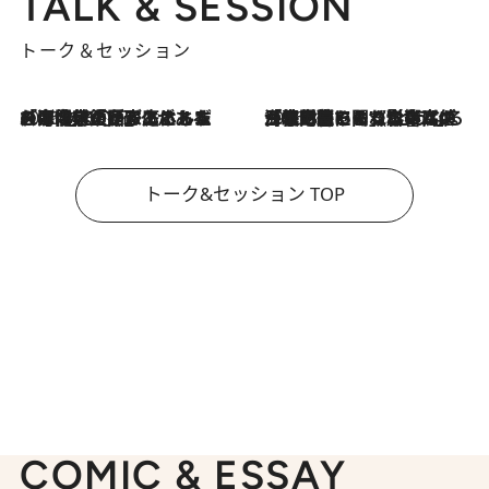
TALK & SESSION
トーク＆セッション
2026.8.3
「今後値上げがあるとすれば…」「リスクがあるのは今年の冬」エネルギー専門家が語る、ホルムズ海峡封鎖が家庭にもたらす“ある心配”
2026.8.3
「住宅建てられない…」「サーチャージ料の高値が続いている」ホルムズ海峡封鎖による影響はいつまで続く？《エネルギー専門家に聞く“どうなる日本の暮らし”》
トーク&セッション TOP
COMIC & ESSAY