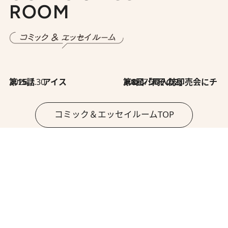
ROOM
2026.7.30
第15話 アイス
2026.7.30
第8回「同人誌即売会にチャレンジ その2」
コミック＆エッセイルームTOP