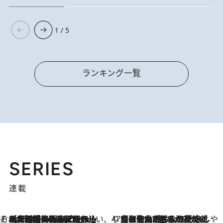
1 / 5
ランキング一覧
SERIES
連載
そおだよおこの関西おいしい、おやつ紀行
［大阪府箕面市］一皿一皿目の前で仕上げられる、料理を巧みに組み込んだアシェットデセールコース「ミチル アシェット デセール（Michiru assiette dessert）」
4 Hours Ago
47都道府県の手みやげ ひんやりスイーツで夏を満喫
【和歌山県】この夏絶対食べたい 冷やしておいしいおやつ3選 みかんがごろっと丸ごと入ったジュレ
4 Hours Ago