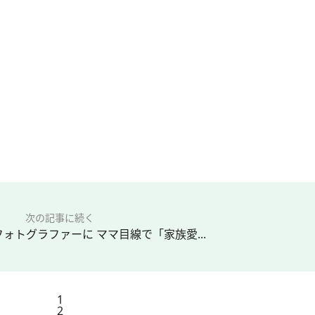
次の記事に続く
ォトグラファーに ママ目線で「家族愛...
1
2