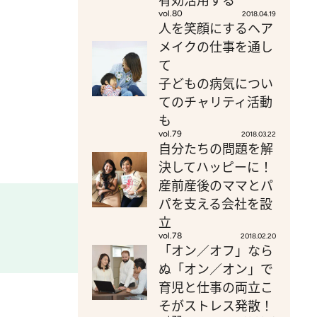
有効活用する
vol.80
2018.04.19
人を笑顔にするヘア
メイクの仕事を通し
て
子どもの病気につい
てのチャリティ活動
も
vol.79
2018.03.22
自分たちの問題を解
決してハッピーに！
産前産後のママとパ
パを支える会社を設
立
vol.78
2018.02.20
「オン／オフ」なら
ぬ「オン／オン」で
育児と仕事の両立こ
そがストレス発散！