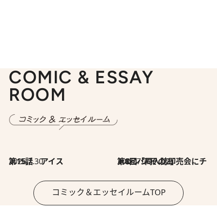
COMIC & ESSAY
ROOM
2026.7.30
第15話 アイス
2026.7.30
第8回「同人誌即売会にチャレンジ その2」
コミック＆エッセイルームTOP