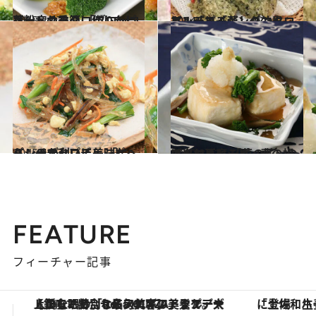
2015.2.27
花粉症の季節に作りたいホットサラダ 「ブロッコリー」のマクロビレシピ
グルメ
2014.5.8
アンチエイジング効果も！「ヨモギ」のマクロビレシピ「蒸しパン」
グルメ
2015.4.23
パンチが利いて美味なヘルシーチャプチェ 「にら」のマクロビレシピ
グルメ
2015.3.13
ふんわりとろり、春の揚げ出し豆腐 「菜の花」のマクロビレシピ
グルメ
FEATURE
フィーチャー記事
「土佐和ハーブかき氷」がOMO7高知に登場！生姜、山椒、大葉など目にも舌にも涼を呼ぶ郷土の味
【夏限定ディナーコース】旬を迎