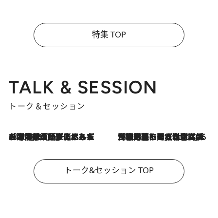
特集 TOP
TALK & SESSION
トーク＆セッション
2026.8.3
「今後値上げがあるとすれば…」「リスクがあるのは今年の冬」エネルギー専門家が語る、ホルムズ海峡封鎖が家庭にもたらす“ある心配”
2026.8.3
「住宅建てられない…」「サーチャージ料の高値が続いている」ホルムズ海峡封鎖による影響はいつまで続く？《エネルギー専門家に聞く“どうなる日本の暮らし”》
トーク&セッション TOP