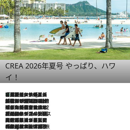
CREA 2026年夏号 やっぱり、ハワ
イ！
【厳選旅コスメ】「多機能アイテムがメイン！」旅好き美容エディターが選んだ夏旅ベストコスメを発表【Mサイズジップ】
10 Hours Ago
2026.8.6
「荷物が増えるほど旅ストレスは増す」美容ジャーナリストがたどり着いた最終結論。“化粧品を劇的に減らす”感動の凝縮美容とは
2026.8.6
「旅先には金髪ウィッグを持参」日本と同じメイクでは損してる!? 美容ジャーナリストが提案する“掟破りの旅美容”とは
2026.8.6
【厳選旅コスメ】「身軽さ＆UV対策重視！」ヘアアーティストshucoが選んだ夏旅ベストコスメを発表【Mサイズジップ】
2026.8.5
【厳選旅コスメ】国内をあちこち移動する河井菜摘が選んだ夏旅ベストコスメ発表！「リラックスアイテムはマスト」【Mサイズジップ】
2026.8.4
【厳選旅コスメ】「紫外線＆乾燥対策しながらメイク感も！」ヘア＆メイクGeorgeが選んだ夏旅ベストコスメを発表！【Mサイズジップ】