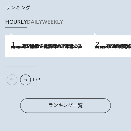
ランキング
HOURLY
DAILY
WEEKLY
2026.8.5
【阿川佐和子さんの年とる力】なぜ70代で始めた趣味は“こんなに楽しい”のか？ ピアノ、俳句…スランプに陥っても続けられる“ある秘訣”とは
美食、デザイン、ホスピタリティのすべてが最高峰！ ノルウェー第4の都市スタヴァンゲルのW
10 Hours Ago
1 / 5
ランキング一覧