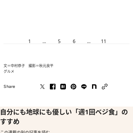
1
...
5
6
...
11
文＝中村恭子 撮影＝秋元良平
グルメ
Share
自分にも地球にも優しい「週1回ベジ食」の
すすめ
この連載の別の記事を読む