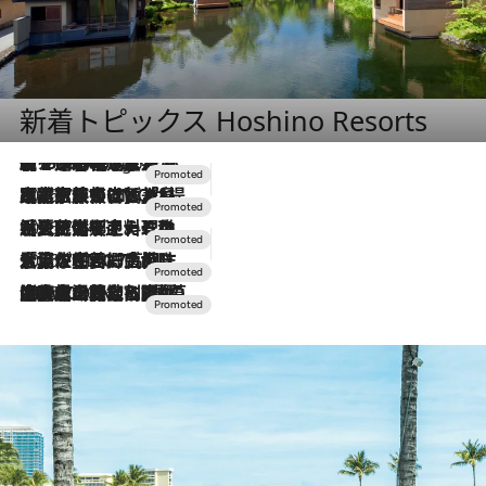
新着トピックス Hoshino Resorts
【トンボの足水浴】ヒノキの香りに包まれて涼感マックス！約13℃の湧水かけ流しを避暑地「星野温泉 トンボの湯」で体験
8 Hours Ago
2026.7.31
【ホテル帰省】という選択肢をOMOが提案。家族とほどよい距離を保つには「昼は実家、夜は気兼ねなくホテルで！」
2026.7.24
【夏限定ディナーコース】旬を迎える稚鮎や花ズッキーニなどをイタリア・トスカーナの郷土料理の手法で満喫！
2026.7.17
「土佐和ハーブかき氷」がOMO7高知に登場！生姜、山椒、大葉など目にも舌にも涼を呼ぶ郷土の味
2026.7.10
NEW OPEN！【界 草津】名湯の地に誕生。趣の異なる2種の温泉と上州ならではの会席・蕎麦割烹など美食を味わう究極の癒やし旅