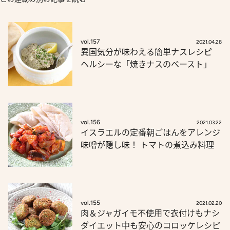
vol.157
2021.04.28
異国気分が味わえる簡単ナスレシピ
ヘルシーな「焼きナスのペースト」
vol.156
2021.03.22
イスラエルの定番朝ごはんをアレンジ
味噌が隠し味！ トマトの煮込み料理
vol.155
2021.02.20
肉＆ジャガイモ不使用で衣付けもナシ
ダイエット中も安心のコロッケレシピ