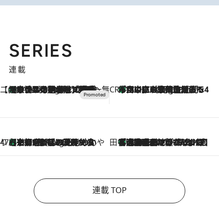
SERIES
連載
【CREA×星野リゾート】唯一無二。癒しと発見が待つ場所へ
【トンボの足水浴】ヒノキの香りに包まれて涼感マックス！約13℃の湧水かけ流しを避暑地「星野温泉 トンボの湯」で体験
8 Hours Ago
CREA'S CHOICE
「立川にも歌舞伎があるんだよ」 片岡仁左衛門・市川中車ら豪華座組みで4年目の立川立飛歌舞伎へ
10 Hours Ago
47都道府県の手みやげ ひんやりスイーツで夏を満喫
【京都府】この夏絶対食べたい 冷やしておいしいおやつ3選 ひと口目から心を掴む新緑のテリーヌ
10 Hours Ago
田中稲の勝手に再ブーム
「湘南乃風に憧れて」観客大盛上がりの“タオル回し”に、ラッパー顔負けの高速歌唱まで…さだまさし（74）のアグレッシブすぎる現在地
2026.8.7
連載 TOP