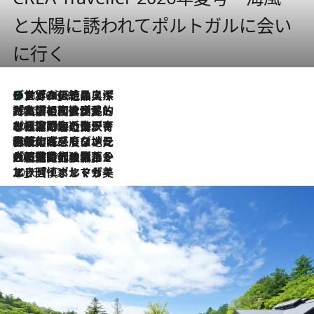
と太陽に誘われてポルトガルに会い
に行く
リスボンの絶品スイーツ「パステル・デ・ナタ」とは？ポルトガル伝統の奥深い世界へ
2026.8.8
2026.7.27
「私の祖国はポルトガル語です」国民的詩人フェルナンド・ペソアと、彼が愛した文学の街を歩く
2026.7.26
ポルトガル近海が育む極上の海の幸。キリリと冷えた白ワインと愉しむ、シーフード専門店の贅沢
2026.7.22
伝統の味をモダンに昇華。高感度な地元客が集う、リスボンの最旬ガストロノミー
2026.7.21
大航海時代の栄華から、震災、独裁、そして革命へ。ポルトガル・首都リスボンの石畳に刻まれた「歴史の光と影」
2026.7.13
エッセイ・ヤマザキマリ「慎ましくも美しき国 ポルトガル」