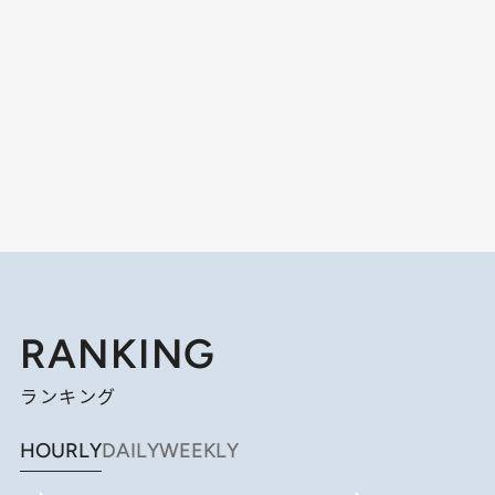
RANKING
ランキング
HOURLY
DAILY
WEEKLY