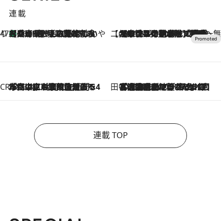
連載
47都道府県の手みやげ ひんやりスイーツで夏を満喫
【兵庫県】この夏絶対食べたい 冷やしておいしいおやつ3選 淡路島の恵みをジェラートに集約
2026.8.8
【CREA×星野リゾート】唯一無二。癒しと発見が待つ場所へ
2026.8.7
【トンボの足水浴】ヒノキの香りに包まれて涼感マックス！約13℃の湧水かけ流しを避暑地「星野温泉 トンボの湯」で体験
CREA'S CHOICE
2026.8.7
「立川にも歌舞伎があるんだよ」 片岡仁左衛門・市川中車ら豪華座組みで4年目の立川立飛歌舞伎へ
田中稲の勝手に再ブーム
2026.8.7
「湘南乃風に憧れて」観客大盛上がりの“タオル回し”に、ラッパー顔負けの高速歌唱まで…さだまさし（74）のアグレッシブすぎる現在地
連載 TOP