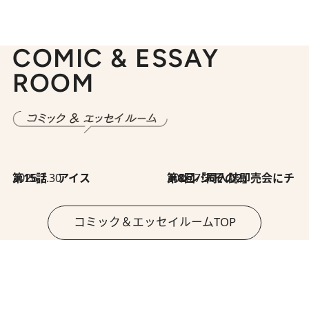
COMIC & ESSAY
ROOM
2026.7.30
第15話 アイス
2026.7.30
第8回「同人誌即売会にチャレンジ その2」
コミック＆エッセイルームTOP