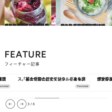
2023.6.28
【梅おばあちゃんの贈りもの】 梅干し、梅酢、梅肉エキス…… いいこと尽くしの梅パワーを毎日に
ライフスタイル
2023.6.17
キーワードは「お腹リセット」 薬膳食材で食べ過ぎ＆飲み過ぎ解消！ 身近なスーパーで揃う食材で作れます
グルメ
FEATURE
フィーチャー記事
「星のや富士」でデジタルデトックス。冨士信仰の歴史を辿り、心身を調える。
ヴァシュロン・コンスタンタン
3
/
6