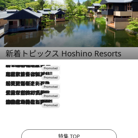
新着トピックス Hoshino Resorts
2026.8.7
【トンボの足水浴】ヒノキの香りに包まれて涼感マックス！約13℃の湧水かけ流しを避暑地「星野温泉 トンボの湯」で体験
2026.7.31
【ホテル帰省】という選択肢をOMOが提案。家族とほどよい距離を保つには「昼は実家、夜は気兼ねなくホテルで！」
2026.7.24
【夏限定ディナーコース】旬を迎える稚鮎や花ズッキーニなどをイタリア・トスカーナの郷土料理の手法で満喫！
2026.7.17
「土佐和ハーブかき氷」がOMO7高知に登場！生姜、山椒、大葉など目にも舌にも涼を呼ぶ郷土の味
2026.7.10
NEW OPEN！【界 草津】名湯の地に誕生。趣の異なる2種の温泉と上州ならではの会席・蕎麦割烹など美食を味わう究極の癒やし旅
特集 TOP