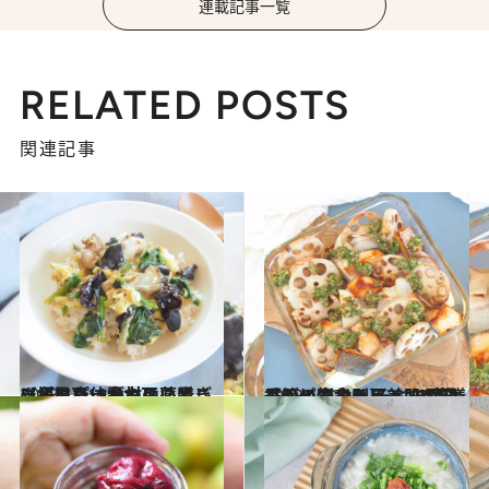
連載記事一覧
RELATED POSTS
関連記事
2023.12.19
【冬にぴったりの薬膳レシピ】身体がつらいときに摂りたい食材は？黒ごま、黒豆、黒木耳…
グルメ
2023.11.29
季節の変わり目、肌の調子がイマイチ そんな時は【肌の悩み別】3つの薬膳レシピで食べる美肌ケア
グルメ