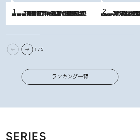
「最後に見られてよかった」上野動物園の東園パンダ舎が解体前に特別公開。8月16日まで延長されたパネル展と共に辿る“半世紀”のパンダ飼育《解体工事の図面あり》
2026.8.8
2026.8.7
「湘南乃風に憧れて」観客大盛上がりの“タオル回し”に、ラッパー顔負けの高速歌唱まで…さだまさし（74）のアグレッシブすぎる現在地
1 / 5
ランキング一覧
SERIES