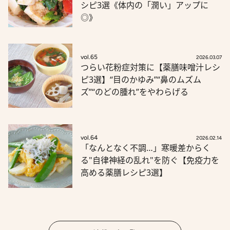
シピ3選《体内の「潤い」アップに
◎》
vol.65
2026.03.07
つらい花粉症対策に【薬膳味噌汁レシ
ピ3選】“目のかゆみ”“鼻のムズム
ズ”“のどの腫れ”をやわらげる
vol.64
2026.02.14
「なんとなく不調…」寒暖差からく
る"自律神経の乱れ"を防ぐ【免疫力を
高める薬膳レシピ3選】