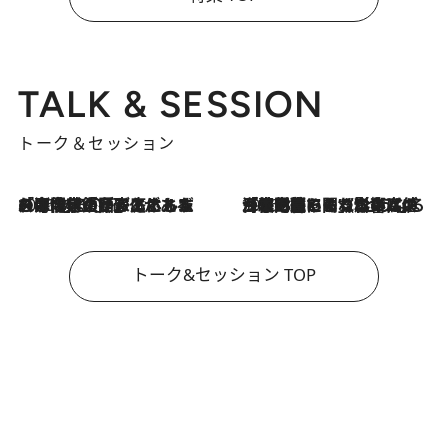
TALK & SESSION
トーク＆セッション
2026.8.3
「今後値上げがあるとすれば…」「リスクがあるのは今年の冬」エネルギー専門家が語る、ホルムズ海峡封鎖が家庭にもたらす“ある心配”
2026.8.3
「住宅建てられない…」「サーチャージ料の高値が続いている」ホルムズ海峡封鎖による影響はいつまで続く？《エネルギー専門家に聞く“どうなる日本の暮らし”》
トーク&セッション TOP