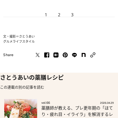
1
2
3
文・撮影＝さとうあい
グルメ
ライフスタイル
Share
さとうあいの薬膳レシピ
この連載の別の記事を読む
vol.66
2026.04.29
薬膳師が教える、プレ更年期の「ほて
り・疲れ目・イライラ」を解消するレ