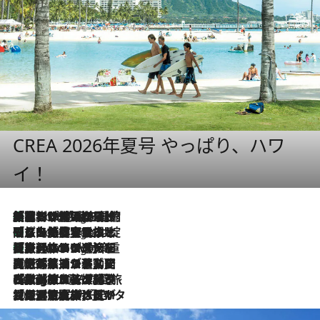
CREA 2026年夏号 やっぱり、ハワ
イ！
「荷物が増えるほど旅ストレスは増す」美容ジャーナリストがたどり着いた最終結論。“化粧品を劇的に減らす”感動の凝縮美容とは
5 Hours Ago
「旅先には金髪ウィッグを持参」日本と同じメイクでは損してる!? 美容ジャーナリストが提案する“掟破りの旅美容”とは
5 Hours Ago
【厳選旅コスメ】「身軽さ＆UV対策重視！」ヘアアーティストshucoが選んだ夏旅ベストコスメを発表【Mサイズジップ】
5 Hours Ago
2026.8.5
【厳選旅コスメ】国内をあちこち移動する河井菜摘が選んだ夏旅ベストコスメ発表！「リラックスアイテムはマスト」【Mサイズジップ】
2026.8.4
【厳選旅コスメ】「紫外線＆乾燥対策しながらメイク感も！」ヘア＆メイクGeorgeが選んだ夏旅ベストコスメを発表！【Mサイズジップ】
2026.8.3
【厳選旅コスメ】「保湿もタイパ重視！」“サウナ好き”タレント清水みさとが愛用する夏旅ベストコスメを発表！【Mサイズジップ】