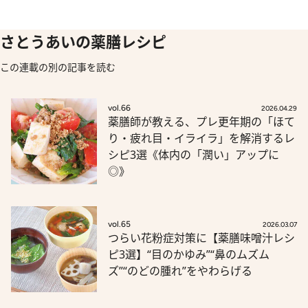
さとうあいの薬膳レシピ
この連載の別の記事を読む
vol.66
2026.04.29
薬膳師が教える、プレ更年期の「ほて
り・疲れ目・イライラ」を解消するレ
シピ3選《体内の「潤い」アップに
◎》
vol.65
2026.03.07
つらい花粉症対策に【薬膳味噌汁レシ
ピ3選】“目のかゆみ”“鼻のムズム
ズ”“のどの腫れ”をやわらげる