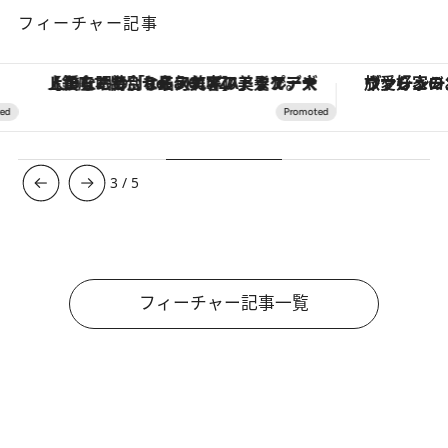
フィーチャー記事
【銀座で出合う最旬美容】美髪ケアや上質な眠り…セルフケアのアップデートから、特別な名入れギフトまで。大人のための「ReFa GINZA」クルーズ
ヴァシュロン・コンスタンタン
3
/
5
フィーチャー記事一覧