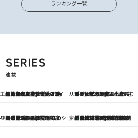
ランキング一覧
SERIES
連載
工藤まやのおもてなしハワイ
【ハワイ土産】ローカルの絶大な支持で復活！ 絶品の幻クッキー《元ファンの日本人女性が受け継いだ名店》
5 Hours Ago
ハワイ賢者 リサのお気に入りリスト
あの伝説の限定トートも！ リニューアルした「ディーン＆デルーカ ハワイ」で必須のお土産8選
5 Hours Ago
47都道府県の手みやげ ひんやりスイーツで夏を満喫
【三重県】この夏絶対食べたい 冷やしておいしいおやつ3選 お餅×アイスの新感覚スイーツ
5 Hours Ago
齋藤 薫 美容脳ルネサンス
「荷物が増えるほど旅ストレスは増す」美容ジャーナリストがたどり着いた最終結論。“化粧品を劇的に減らす”感動の凝縮美容とは
5 Hours Ago