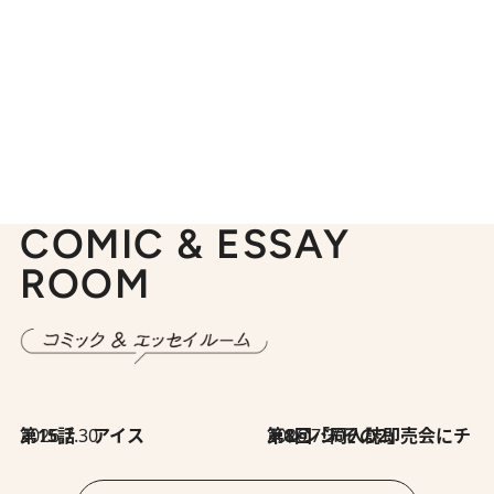
COMIC & ESSAY
ROOM
2026.7.30
第15話 アイス
2026.7.30
第8回「同人誌即売会にチャレンジ その2」