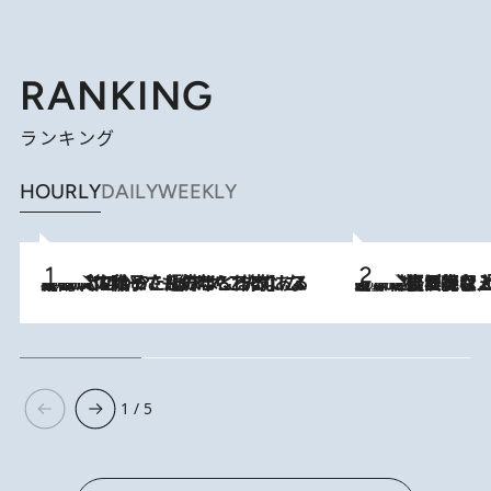
RANKING
ランキング
HOURLY
DAILY
WEEKLY
2026.8.5
【阿川佐和子さんの年とる力】なぜ70代で始めた趣味は“こんなに楽しい”のか？ ピアノ、俳句…スランプに陥っても続けられる“ある秘訣”とは
2026.8.5
【なぜ吉沢亮は「気配を消せる」のか？】興行収入208億の『国宝』を経て挑むミュージカル『ディア・エヴァン・ハンセン』。トップ俳優が舞台上でさらけ出した“孤独”とは
1 / 5