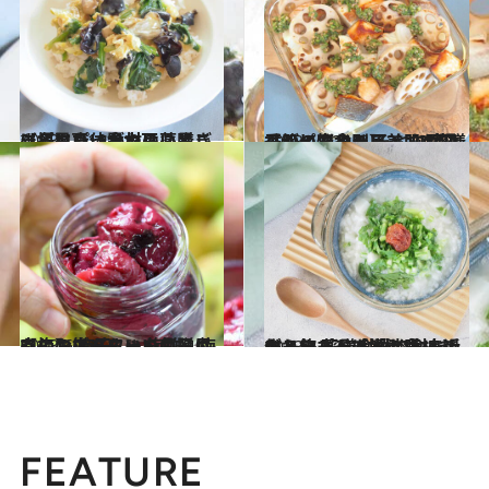
2023.12.19
【冬にぴったりの薬膳レシピ】身体がつらいときに摂りたい食材は？黒ごま、黒豆、黒木耳…
グルメ
2023.11.29
季節の変わり目、肌の調子がイマイチ そんな時は【肌の悩み別】3つの薬膳レシピで食べる美肌ケア
グルメ
2023.6.28
【梅おばあちゃんの贈りもの】 梅干し、梅酢、梅肉エキス…… いいこと尽くしの梅パワーを毎日に
ライフスタイル
2023.6.17
キーワードは「お腹リセット」 薬膳食材で食べ過ぎ＆飲み過ぎ解消！ 身近なスーパーで揃う食材で作れます
グルメ
FEATURE