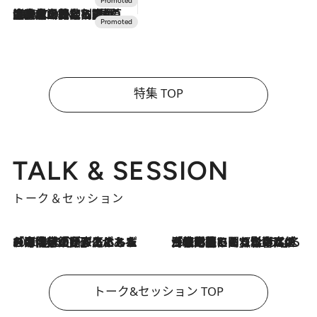
2026.7.10
NEW OPEN！【界 草津】名湯の地に誕生。趣の異なる2種の温泉と上州ならではの会席・蕎麦割烹など美食を味わう究極の癒やし旅
特集 TOP
TALK & SESSION
トーク＆セッション
2026.8.3
「今後値上げがあるとすれば…」「リスクがあるのは今年の冬」エネルギー専門家が語る、ホルムズ海峡封鎖が家庭にもたらす“ある心配”
2026.8.3
「住宅建てられない…」「サーチャージ料の高値が続いている」ホルムズ海峡封鎖による影響はいつまで続く？《エネルギー専門家に聞く“どうなる日本の暮らし”》
トーク&セッション TOP