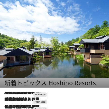
新着トピックス Hoshino Resorts
2026.7.31
【ホテル帰省】という選択肢をOMOが提案。家族とほどよい距離を保つには「昼は実家、夜は気兼ねなくホテルで！」
2026.7.24
【夏限定ディナーコース】旬を迎える稚鮎や花ズッキーニなどをイタリア・トスカーナの郷土料理の手法で満喫！
2026.7.17
「土佐和ハーブかき氷」がOMO7高知に登場！生姜、山椒、大葉など目にも舌にも涼を呼ぶ郷土の味