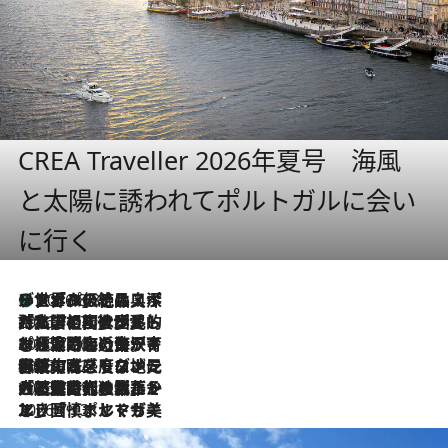
CREA Traveller 2026年夏号 海風
と太陽に誘われてポルトガルに会い
に行く
リスボンの絶品スイーツ「パステル・デ・ナタ」とは？ポルトガル伝統の奥深い世界へ
2026.8.8
2026.7.27
「私の祖国はポルトガル語です」国民的詩人フェルナンド・ペソアと、彼が愛した文学の街を歩く
2026.7.26
ポルトガル近海が育む極上の海の幸。キリリと冷えた白ワインと愉しむ、シーフード専門店の贅沢
2026.7.22
伝統の味をモダンに昇華。高感度な地元客が集う、リスボンの最旬ガストロノミー
2026.7.21
大航海時代の栄華から、震災、独裁、そして革命へ。ポルトガル・首都リスボンの石畳に刻まれた「歴史の光と影」
2026.7.13
エッセイ・ヤマザキマリ「慎ましくも美しき国 ポルトガル」