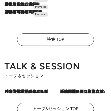
2026.7.17
「土佐和ハーブかき氷」がOMO7高知に登場！生姜、山椒、大葉など目にも舌にも涼を呼ぶ郷土の味
2026.7.10
NEW OPEN！【界 草津】名湯の地に誕生。趣の異なる2種の温泉と上州ならではの会席・蕎麦割烹など美食を味わう究極の癒やし旅
特集 TOP
TALK & SESSION
トーク＆セッション
2026.8.3
「今後値上げがあるとすれば…」「リスクがあるのは今年の冬」エネルギー専門家が語る、ホルムズ海峡封鎖が家庭にもたらす“ある心配”
2026.8.3
「住宅建てられない…」「サーチャージ料の高値が続いている」ホルムズ海峡封鎖による影響はいつまで続く？《エネルギー専門家に聞く“どうなる日本の暮らし”》
トーク&セッション TOP