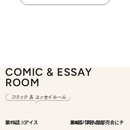
COMIC & ESSAY
ROOM
2026.7.30
第15話 アイス
2026.7.30
第8回「同人誌即売会にチャレンジ その2」