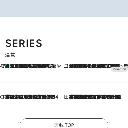
SERIES
連載
47都道府県の手みやげ ひんやりスイーツで夏を満喫
【兵庫県】この夏絶対食べたい 冷やしておいしいおやつ3選 淡路島の恵みをジェラートに集約
2026.8.8
【CREA×星野リゾート】唯一無二。癒しと発見が待つ場所へ
2026.8.7
【トンボの足水浴】ヒノキの香りに包まれて涼感マックス！約13℃の湧水かけ流しを避暑地「星野温泉 トンボの湯」で体験
CREA'S CHOICE
2026.8.7
「立川にも歌舞伎があるんだよ」 片岡仁左衛門・市川中車ら豪華座組みで4年目の立川立飛歌舞伎へ
田中稲の勝手に再ブーム
2026.8.7
「湘南乃風に憧れて」観客大盛上がりの“タオル回し”に、ラッパー顔負けの高速歌唱まで…さだまさし（74）のアグレッシブすぎる現在地
連載 TOP