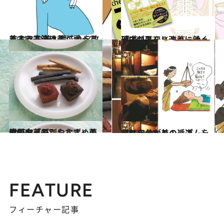
2014.8.28
まるで子泣き爺が乗ってるよう！ 首・肩こりを改善する方法は？
ライフスタイル
2013.12.26
『こりトレ』ラバーチューブが肩こり改善に効く理由
ライフスタイル
2013.3.24
大阪市「ねこやなぎ」の体質タイプ別おすすめ薬膳のお菓子
グルメ
2012.9.19
夜は自分なりのリズムを刻むことが美の近道
ビューティ＆ヘルス
FEATURE
フィーチャー記事