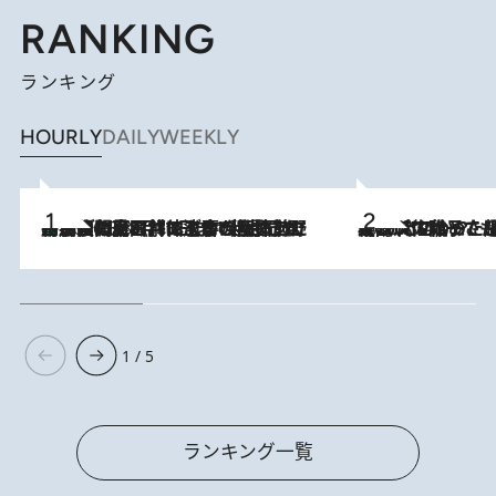
RANKING
ランキング
HOURLY
DAILY
WEEKLY
「最後に見られてよかった」上野動物園の東園パンダ舎が解体前に特別公開。8月16日まで延長されたパネル展と共に辿る“半世紀”のパンダ飼育《解体工事の図面あり》
2026.8.8
2026.8.5
【阿川佐和子さんの年とる力】なぜ70代で始めた趣味は“こんなに楽しい”のか？ ピアノ、俳句…スランプに陥っても続けられる“ある秘訣”とは
1 / 5
ランキング一覧