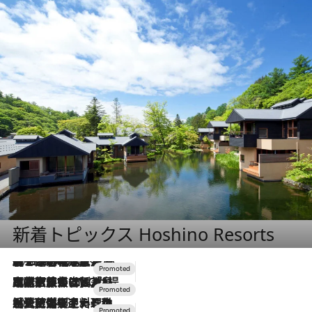
新着トピックス Hoshino Resorts
2026.8.7
【トンボの足水浴】ヒノキの香りに包まれて涼感マックス！約13℃の湧水かけ流しを避暑地「星野温泉 トンボの湯」で体験
2026.7.31
【ホテル帰省】という選択肢をOMOが提案。家族とほどよい距離を保つには「昼は実家、夜は気兼ねなくホテルで！」
2026.7.24
【夏限定ディナーコース】旬を迎える稚鮎や花ズッキーニなどをイタリア・トスカーナの郷土料理の手法で満喫！