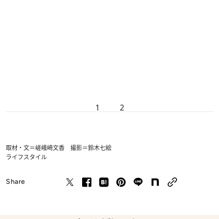
1
2
取材・文＝嵯峨崎文香 撮影＝鈴木七絵
ライフスタイル
Share