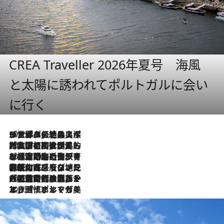
CREA Traveller 2026年夏号 海風
と太陽に誘われてポルトガルに会い
に行く
2026.8.8
リスボンの絶品スイーツ「パステル・デ・ナタ」とは？ポルトガル伝統の奥深い世界へ
2026.7.27
「私の祖国はポルトガル語です」国民的詩人フェルナンド・ペソアと、彼が愛した文学の街を歩く
2026.7.26
ポルトガル近海が育む極上の海の幸。キリリと冷えた白ワインと愉しむ、シーフード専門店の贅沢
2026.7.22
伝統の味をモダンに昇華。高感度な地元客が集う、リスボンの最旬ガストロノミー
2026.7.21
大航海時代の栄華から、震災、独裁、そして革命へ。ポルトガル・首都リスボンの石畳に刻まれた「歴史の光と影」
2026.7.13
エッセイ・ヤマザキマリ「慎ましくも美しき国 ポルトガル」