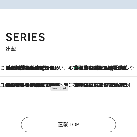
SERIES
連載
そおだよおこの関西おいしい、おやつ紀行
［大阪府箕面市］一皿一皿目の前で仕上げられる、料理を巧みに組み込んだアシェットデセールコース「ミチル アシェット デセール（Michiru assiette dessert）」
47 Minutes Ago
47都道府県の手みやげ ひんやりスイーツで夏を満喫
【和歌山県】この夏絶対食べたい 冷やしておいしいおやつ3選 みかんがごろっと丸ごと入ったジュレ
47 Minutes Ago
【CREA×星野リゾート】唯一無二。癒しと発見が待つ場所へ
2026.8.7
【トンボの足水浴】ヒノキの香りに包まれて涼感マックス！約13℃の湧水かけ流しを避暑地「星野温泉 トンボの湯」で体験
CREA'S CHOICE
2026.8.7
「立川にも歌舞伎があるんだよ」 片岡仁左衛門・市川中車ら豪華座組みで4年目の立川立飛歌舞伎へ
連載 TOP