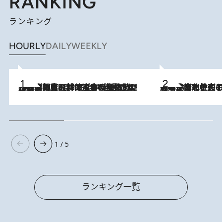
RANKING
ランキング
HOURLY
DAILY
WEEKLY
2026.8.8
「最後に見られてよかった」上野動物園の東園パンダ舎が解体前に特別公開。8月16日まで延長されたパネル展と共に辿る“半世紀”のパンダ飼育《解体工事の図面あり》
2026.8.3
《「文士の子ども被害者の会」発足！》阿川佐和子（72）が語る遠藤周作に北杜夫、劇作家・矢代静一の子どもたちの“文豪プライベート事件簿”
1 / 5
ランキング一覧