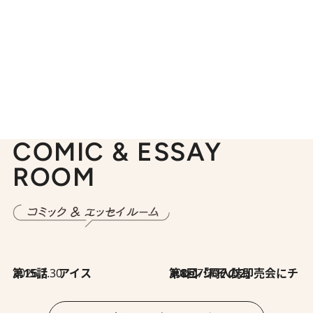
COMIC & ESSAY
ROOM
2026.7.30
第15話 アイス
2026.7.30
第8回「同人誌即売会にチャレンジ その2」