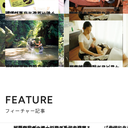
2013.12.26
『こりトレ』ラバーチューブが肩こり改善に効く理由
ライフスタイル
2013.11.12
食べ歩きに疲れたら……マッサージ天国台湾の休足スポット
旅＆お出かけ
2013.7.1
肩のコリも心のコリもほぐれるスパで脱力タイム inバリ
旅＆お出かけ
2013.4.17
ハワイの凄腕セラピストのオールハンドマッサージを体験！
旅＆お出かけ
FEATURE
フィーチャー記事