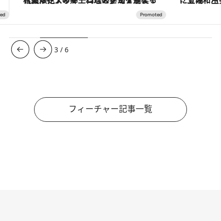
「土佐和ハーブかき氷」がOMO7高知に登場！生姜、山椒、大葉など目にも舌にも涼を呼ぶ郷土の味
【銀座で出合う最旬美容】美髪ケアや上質な眠
3
/
6
フィーチャー記事一覧