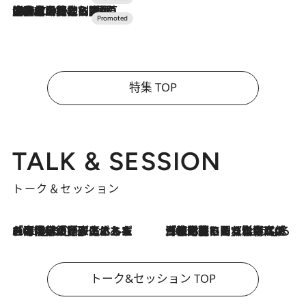
2026.7.10
NEW OPEN！【界 草津】名湯の地に誕生。趣の異なる2種の温泉と上州ならではの会席・蕎麦割烹など美食を味わう究極の癒やし旅
特集 TOP
TALK & SESSION
トーク＆セッション
2026.8.3
「今後値上げがあるとすれば…」「リスクがあるのは今年の冬」エネルギー専門家が語る、ホルムズ海峡封鎖が家庭にもたらす“ある心配”
2026.8.3
「住宅建てられない…」「サーチャージ料の高値が続いている」ホルムズ海峡封鎖による影響はいつまで続く？《エネルギー専門家に聞く“どうなる日本の暮らし”》
トーク&セッション TOP