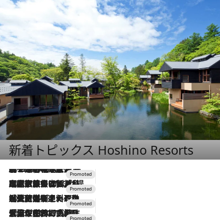
新着トピックス Hoshino Resorts
2026.8.7
【トンボの足水浴】ヒノキの香りに包まれて涼感マックス！約13℃の湧水かけ流しを避暑地「星野温泉 トンボの湯」で体験
2026.7.31
【ホテル帰省】という選択肢をOMOが提案。家族とほどよい距離を保つには「昼は実家、夜は気兼ねなくホテルで！」
2026.7.24
【夏限定ディナーコース】旬を迎える稚鮎や花ズッキーニなどをイタリア・トスカーナの郷土料理の手法で満喫！
2026.7.17
「土佐和ハーブかき氷」がOMO7高知に登場！生姜、山椒、大葉など目にも舌にも涼を呼ぶ郷土の味