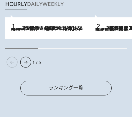
HOURLY
DAILY
WEEKLY
2026.8.5
【阿川佐和子さんの年とる力】なぜ70代で始めた趣味は“こんなに楽しい”のか？ ピアノ、俳句…スランプに陥っても続けられる“ある秘訣”とは
2026.8.5
【なぜ吉沢亮は「気配を消せる」のか？】興行収入208億の『国宝』を経て挑むミュージカル『ディア・エヴァン・ハンセン』。トップ俳優が舞台上でさらけ出した“孤独”とは
1 / 5
ランキング一覧