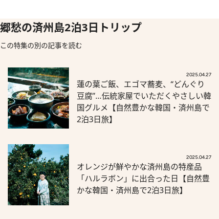
郷愁の済州島2泊3日トリップ
この特集の別の記事を読む
2025.04.27
蓮の葉ご飯、エゴマ蕎麦、“どんぐり
豆腐”…伝統家屋でいただくやさしい韓
国グルメ【自然豊かな韓国・済州島で
2泊3日旅】
2025.04.27
オレンジが鮮やかな済州島の特産品
「ハルラボン」に出合った日【自然豊
かな韓国・済州島で2泊3日旅】