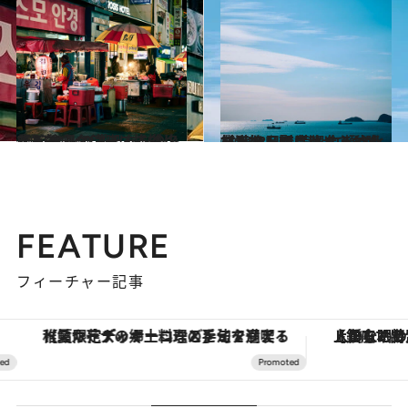
2023.6.4
【2泊3日で満喫する釜山①】釜山タワーに挨拶したら ヤンコプチャンの名店へ！
旅＆お出かけ
2023.6.5
【2泊3日で満喫する釜山②】絶品朝ごはんでお腹を満たし影島へ 白瀬文化村をのんびり散歩
旅＆お出かけ
FEATURE
フィーチャー記事
【夏限定ディナーコース】旬を迎える稚鮎や花ズッキーニなどをイタリア・トスカーナの郷土料理の手法で満喫！
【銀座で出合う最旬美容】美髪ケアや上質な眠