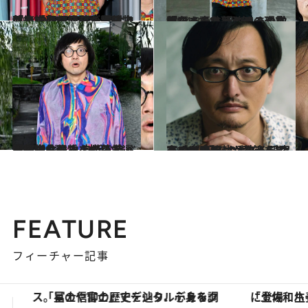
2024.8.10
執筆中に頻発した霊障「カジョーラー」事故物件に10年以上住み続ける芸人松原タニシが紡ぎ上げた「恐い怪談」
カルチャー
2024.8.10
「殺人事件そのままの血痕だってカビキラーと激落ちくんで落とせる」松原タニシと“恐怖”の現在地
カルチャー
2023.8.8
事故物件住みます芸人・松原タニシ氏 身近な食べ物に潜む恐さを描いた 『恐い食べ物』から厳選恐怖【4選】
カルチャー
2024.7.27
まずは“好みの恐怖”を知るのが大切 オカルト研究家・吉田悠軌が教える ホラーコンテンツを楽しむためのコツ
ファッション
FEATURE
フィーチャー記事
「土佐和ハーブかき氷」がOMO7高知に登場！生姜、山椒、大葉など目にも舌にも涼を呼ぶ郷土の味
【銀座で出合う最旬美容】美髪ケアや上質な眠