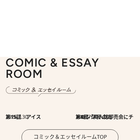
COMIC & ESSAY
ROOM
2026.7.30
第15話 アイス
2026.7.30
第8回「同人誌即売会にチャレンジ その2」
コミック＆エッセイルームTOP