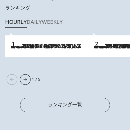
ランキング
HOURLY
DAILY
WEEKLY
2026.8.5
【阿川佐和子さんの年とる力】なぜ70代で始めた趣味は“こんなに楽しい”のか？ ピアノ、俳句…スランプに陥っても続けられる“ある秘訣”とは
2026.8.7
「湘南乃風に憧れて」観客大盛上がりの“タオル回し”に、ラッパー顔負けの高速歌唱まで…さだまさし（74）のアグレッシブすぎる現在地
1 / 5
ランキング一覧