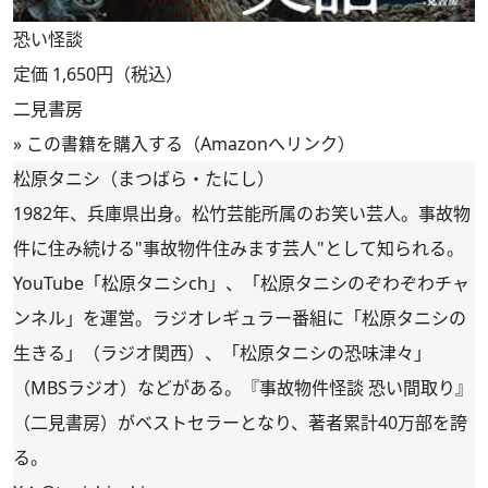
恐い怪談
定価 1,650円（税込）
二見書房
»
この書籍を購入する（Amazonへリンク）
松原タニシ（まつばら・たにし）
1982年、兵庫県出身。松竹芸能所属のお笑い芸人。事故物
件に住み続ける"事故物件住みます芸人"として知られる。
YouTube
「松原タニシch」
、
「松原タニシのぞわぞわチャ
ンネル」
を運営。ラジオレギュラー番組に「松原タニシの
生きる」（ラジオ関西）、「松原タニシの恐味津々」
（MBSラジオ）などがある。『事故物件怪談 恐い間取り』
（二見書房）がベストセラーとなり、著者累計40万部を誇
る。