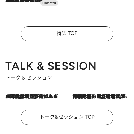
特集 TOP
TALK & SESSION
トーク＆セッション
2026.8.3
「今後値上げがあるとすれば…」「リスクがあるのは今年の冬」エネルギー専門家が語る、ホルムズ海峡封鎖が家庭にもたらす“ある心配”
2026.8.3
「住宅建てられない…」「サーチャージ料の高値が続いている」ホルムズ海峡封鎖による影響はいつまで続く？《エネルギー専門家に聞く“どうなる日本の暮らし”》
トーク&セッション TOP