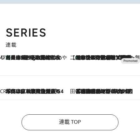
SERIES
連載
47都道府県の手みやげ ひんやりスイーツで夏を満喫
【兵庫県】この夏絶対食べたい 冷やしておいしいおやつ3選 淡路島の恵みをジェラートに集約
1 Hour Ago
【CREA×星野リゾート】唯一無二。癒しと発見が待つ場所へ
【トンボの足水浴】ヒノキの香りに包まれて涼感マックス！約13℃の湧水かけ流しを避暑地「星野温泉 トンボの湯」で体験
2026.8.7
CREA'S CHOICE
2026.8.7
「立川にも歌舞伎があるんだよ」 片岡仁左衛門・市川中車ら豪華座組みで4年目の立川立飛歌舞伎へ
田中稲の勝手に再ブーム
2026.8.7
「湘南乃風に憧れて」観客大盛上がりの“タオル回し”に、ラッパー顔負けの高速歌唱まで…さだまさし（74）のアグレッシブすぎる現在地
連載 TOP