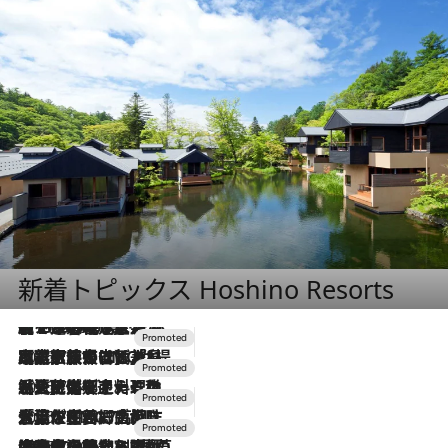
新着トピックス Hoshino Resorts
【トンボの足水浴】ヒノキの香りに包まれて涼感マックス！約13℃の湧水かけ流しを避暑地「星野温泉 トンボの湯」で体験
2026.8.7
2026.7.31
【ホテル帰省】という選択肢をOMOが提案。家族とほどよい距離を保つには「昼は実家、夜は気兼ねなくホテルで！」
2026.7.24
【夏限定ディナーコース】旬を迎える稚鮎や花ズッキーニなどをイタリア・トスカーナの郷土料理の手法で満喫！
2026.7.17
「土佐和ハーブかき氷」がOMO7高知に登場！生姜、山椒、大葉など目にも舌にも涼を呼ぶ郷土の味
2026.7.10
NEW OPEN！【界 草津】名湯の地に誕生。趣の異なる2種の温泉と上州ならではの会席・蕎麦割烹など美食を味わう究極の癒やし旅