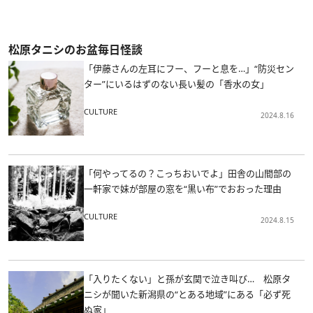
松原タニシのお盆毎日怪談
「伊藤さんの左耳にフー、フーと息を…」“防災セン
ター”にいるはずのない長い髪の「香水の女」
CULTURE
2024.8.16
「何やってるの？こっちおいでよ」田舎の山間部の
一軒家で妹が部屋の窓を“黒い布”でおおった理由
CULTURE
2024.8.15
「入りたくない」と孫が玄関で泣き叫び… 松原タ
ニシが聞いた新潟県の“とある地域”にある「必ず死
ぬ家」