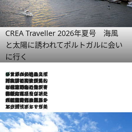
CREA Traveller 2026年夏号 海風
と太陽に誘われてポルトガルに会い
に行く
リスボンの絶品スイーツ「パステル・デ・ナタ」とは？ポルトガル伝統の奥深い世界へ
1 Hour Ago
2026.7.27
「私の祖国はポルトガル語です」国民的詩人フェルナンド・ペソアと、彼が愛した文学の街を歩く
2026.7.26
ポルトガル近海が育む極上の海の幸。キリリと冷えた白ワインと愉しむ、シーフード専門店の贅沢
2026.7.22
伝統の味をモダンに昇華。高感度な地元客が集う、リスボンの最旬ガストロノミー
2026.7.21
大航海時代の栄華から、震災、独裁、そして革命へ。ポルトガル・首都リスボンの石畳に刻まれた「歴史の光と影」
2026.7.13
エッセイ・ヤマザキマリ「慎ましくも美しき国 ポルトガル」