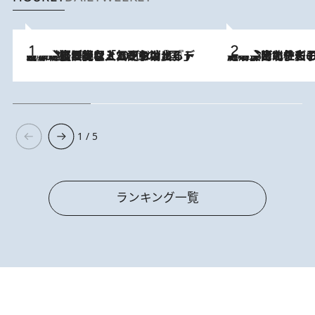
2026.8.5
【なぜ吉沢亮は「気配を消せる」のか？】興行収入208億の『国宝』を経て挑むミュージカル『ディア・エヴァン・ハンセン』。トップ俳優が舞台上でさらけ出した“孤独”とは
2026.8.3
《「文士の子ども被害者の会」発足！》阿川佐和子（72）が語る遠藤周作に北杜夫、劇作家・矢代静一の子どもたちの“文豪プライベート事件簿”
1 / 5
ランキング一覧