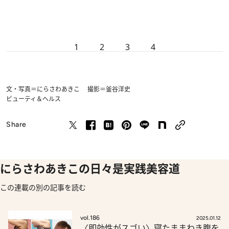
1
2
3
4
文・写真＝にらさわあきこ 撮影＝釜谷洋史
ビューティ＆ヘルス
Share
にらさわあきこの日々是実践美容道
この連載の別の記事を読む
vol.186
2025.01.12
〈即効性がスゴい〉寝たままわき腹を