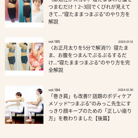
つまむだけ！2~3回でくびれが見えて
きて…“寝たままつまぷる”のやり方を
解説
vol.185
2025.01.12
〈お正月太りを5分で解消!?〉寝たま
ま、お腹をつまんでぷるぷるするだ
け…“寝たままつまぷる”のやり方を完
全解説
vol.184
2024.12.30
「巻き肩」も改善!? 話題のボディケア
メソッド“つまぷる”のみっこ先生にす
っきり顔キープのための「正しい座り
方」を教わりました【後篇】