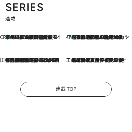
SERIES
連載
CREA'S CHOICE
「立川にも歌舞伎があるんだよ」 片岡仁左衛門・市川中車ら豪華座組みで4年目の立川立飛歌舞伎へ
46 Minutes Ago
47都道府県の手みやげ ひんやりスイーツで夏を満喫
【京都府】この夏絶対食べたい 冷やしておいしいおやつ3選 ひと口目から心を掴む新緑のテリーヌ
46 Minutes Ago
田中稲の勝手に再ブーム
「湘南乃風に憧れて」観客大盛上がりの“タオル回し”に、ラッパー顔負けの高速歌唱まで…さだまさし（74）のアグレッシブすぎる現在地
5 Hours Ago
工藤まやのおもてなしハワイ
2026.8.6
【ハワイ土産】ローカルの絶大な支持で復活！ 絶品の幻クッキー《元ファンの日本人女性が受け継いだ名店》
連載 TOP