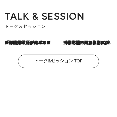
TALK & SESSION
トーク＆セッション
2026.8.3
「今後値上げがあるとすれば…」「リスクがあるのは今年の冬」エネルギー専門家が語る、ホルムズ海峡封鎖が家庭にもたらす“ある心配”
2026.8.3
「住宅建てられない…」「サーチャージ料の高値が続いている」ホルムズ海峡封鎖による影響はいつまで続く？《エネルギー専門家に聞く“どうなる日本の暮らし”》
トーク&セッション TOP