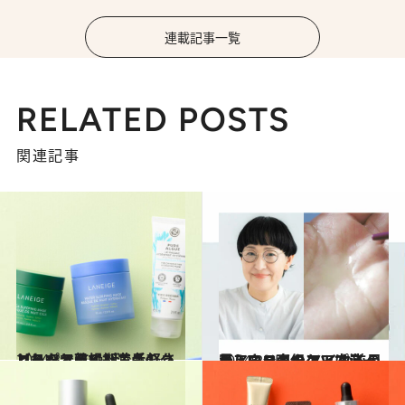
連載記事一覧
RELATED POSTS
関連記事
2024.3.3
コスパ、タイパ、手軽さ どれをとっても満点のクリームで乾燥期でもしっとりツヤ肌に
ビューティ＆ヘルス
2024.2.25
ヘア＆メイクアップアーティスト直伝 メイク前の正しいスキンケア方法 目からウロコのコツは必見！
ビューティ＆ヘルス