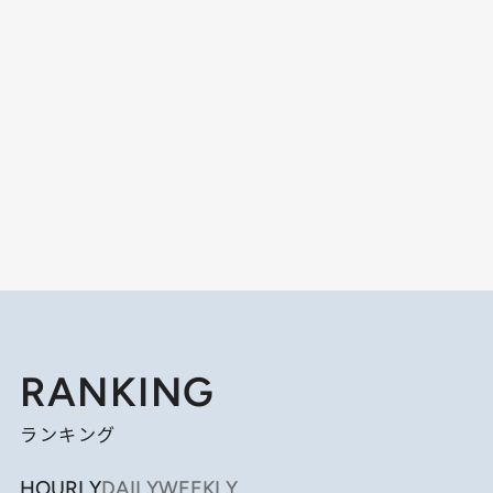
RANKING
ランキング
HOURLY
DAILY
WEEKLY