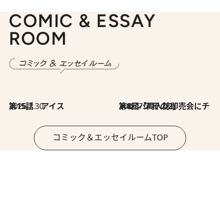
COMIC & ESSAY
ROOM
2026.7.30
第15話 アイス
2026.7.30
第8回「同人誌即売会にチャレンジ その2」
コミック＆エッセイルームTOP