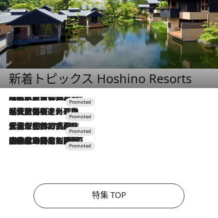
新着トピックス Hoshino Resorts
2026.7.31
【ホテル帰省】という選択肢をOMOが提案。家族とほどよい距離を保つには「昼は実家、夜は気兼ねなくホテルで！」
2026.7.24
【夏限定ディナーコース】旬を迎える稚鮎や花ズッキーニなどをイタリア・トスカーナの郷土料理の手法で満喫！
2026.7.17
「土佐和ハーブかき氷」がOMO7高知に登場！生姜、山椒、大葉など目にも舌にも涼を呼ぶ郷土の味
2026.7.10
NEW OPEN！【界 草津】名湯の地に誕生。趣の異なる2種の温泉と上州ならではの会席・蕎麦割烹など美食を味わう究極の癒やし旅
特集 TOP