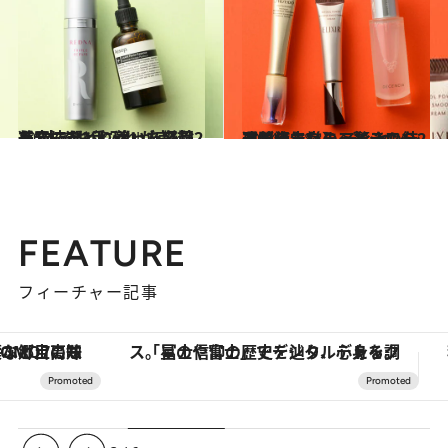
2024.2.11
美容液選びに迷った経験を元にたどり着いた名品2選1本でお手入れが完結します
ビューティ＆ヘルス
2024.1.28
【できてしまったシワを改善したい】 ディセンシア＆資生堂のアイテムを2週間使ったら、驚きの結果が！
ビューティ＆ヘルス
FEATURE
フィーチャー記事
「星のや富士」でデジタルデトックス。冨士信仰の歴史を辿り、心身を調える。
【夏限定ディナーコース】旬を迎