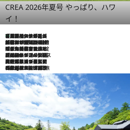
CREA 2026年夏号 やっぱり、ハワ
イ！
【厳選旅コスメ】「多機能アイテムがメイン！」旅好き美容エディターが選んだ夏旅ベストコスメを発表【Mサイズジップ】
46 Minutes Ago
2026.8.6
「荷物が増えるほど旅ストレスは増す」美容ジャーナリストがたどり着いた最終結論。“化粧品を劇的に減らす”感動の凝縮美容とは
2026.8.6
「旅先には金髪ウィッグを持参」日本と同じメイクでは損してる!? 美容ジャーナリストが提案する“掟破りの旅美容”とは
2026.8.6
【厳選旅コスメ】「身軽さ＆UV対策重視！」ヘアアーティストshucoが選んだ夏旅ベストコスメを発表【Mサイズジップ】
2026.8.5
【厳選旅コスメ】国内をあちこち移動する河井菜摘が選んだ夏旅ベストコスメ発表！「リラックスアイテムはマスト」【Mサイズジップ】
2026.8.4
【厳選旅コスメ】「紫外線＆乾燥対策しながらメイク感も！」ヘア＆メイクGeorgeが選んだ夏旅ベストコスメを発表！【Mサイズジップ】