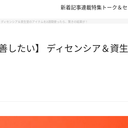
新着記事
連載
特集
トーク＆セ
 ディセンシア＆資生堂のアイテムを2週間使ったら、驚きの結果が！
善したい】 ディセンシア＆資生