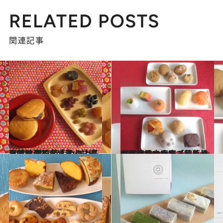
RELATED POSTS
関連記事
2024.1.14
大阪・天王寺「青山甘納豆」の 甘さ控えめの上品な甘納豆と ふんわり、しっとりのどらやき
グルメ
2023.12.10
自家栽培の小豆で餡を炊き水にもこだわる和菓子店滋賀県大津市「茶菓 山川」
グルメ