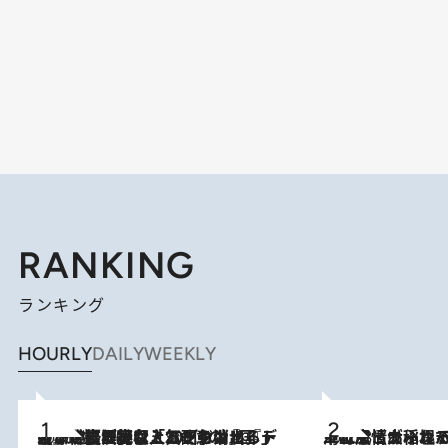
RANKING
ランキング
HOURLY
DAILY
WEEKLY
2026.8.5
【なぜ吉沢亮は「気配を消せる」のか？】興行収入208億の『国宝』を経て挑むミュージカル『ディア・エヴァン・ハンセン』。トップ俳優が舞台上でさらけ出した“孤独”とは
2026.8.5
下町風情あふれる台北屈指の人気エリア・大稲埕でセンスのいい台湾土産《ヴィン