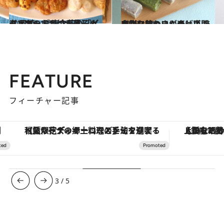
2023.11.12
ジェラートと焼き菓子 イタリアのおやつが楽しめる 尼崎・武庫之荘の「ビアンカ」
グルメ
2023.10.8
お餅にチョコにチーズ！ 多彩な味わいが楽しい あっさり餡のきんつば専門店
グルメ
FEATURE
フィーチャー記事
【夏限定ディナーコース】旬を迎える稚鮎や花ズッキーニなどをイタリア・トスカーナの郷土料理の手法で満喫！
【銀座で出合う最旬美容】美髪ケアや上質な眠
3
/
5