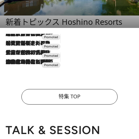
新着トピックス Hoshino Resorts
2026.7.31
【ホテル帰省】という選択肢をOMOが提案。家族とほどよい距離を保つには「昼は実家、夜は気兼ねなくホテルで！」
2026.7.24
【夏限定ディナーコース】旬を迎える稚鮎や花ズッキーニなどをイタリア・トスカーナの郷土料理の手法で満喫！
2026.7.17
「土佐和ハーブかき氷」がOMO7高知に登場！生姜、山椒、大葉など目にも舌にも涼を呼ぶ郷土の味
2026.7.10
NEW OPEN！【界 草津】名湯の地に誕生。趣の異なる2種の温泉と上州ならではの会席・蕎麦割烹など美食を味わう究極の癒やし旅
特集 TOP
TALK & SESSION