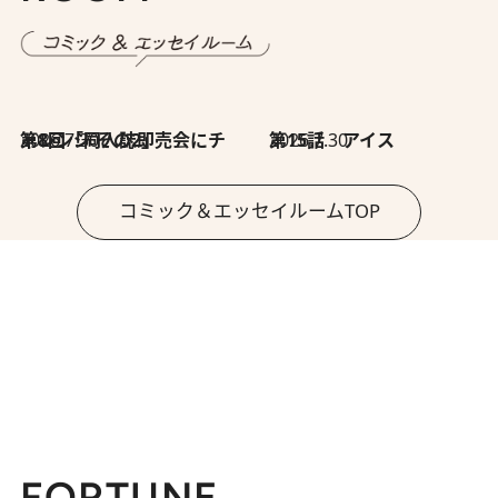
2026.7.30
第8回「同人誌即売会にチャレンジ その2」
2026.7.30
第15話 アイス
コミック＆エッセイルームTOP
FORTUNE