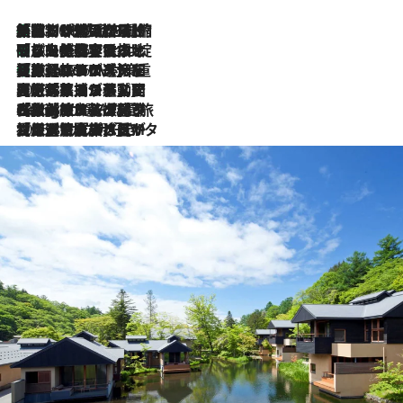
「荷物が増えるほど旅ストレスは増す」美容ジャーナリストがたどり着いた最終結論。“化粧品を劇的に減らす”感動の凝縮美容とは
2026.8.6
「旅先には金髪ウィッグを持参」日本と同じメイクでは損してる!? 美容ジャーナリストが提案する“掟破りの旅美容”とは
2026.8.6
【厳選旅コスメ】「身軽さ＆UV対策重視！」ヘアアーティストshucoが選んだ夏旅ベストコスメを発表【Mサイズジップ】
2026.8.6
2026.8.5
【厳選旅コスメ】国内をあちこち移動する河井菜摘が選んだ夏旅ベストコスメ発表！「リラックスアイテムはマスト」【Mサイズジップ】
2026.8.4
【厳選旅コスメ】「紫外線＆乾燥対策しながらメイク感も！」ヘア＆メイクGeorgeが選んだ夏旅ベストコスメを発表！【Mサイズジップ】
2026.8.3
【厳選旅コスメ】「保湿もタイパ重視！」“サウナ好き”タレント清水みさとが愛用する夏旅ベストコスメを発表！【Mサイズジップ】