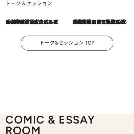
トーク＆セッション
2026.8.3
「今後値上げがあるとすれば…」「リスクがあるのは今年の冬」エネルギー専門家が語る、ホルムズ海峡封鎖が家庭にもたらす“ある心配”
2026.8.3
「住宅建てられない…」「サーチャージ料の高値が続いている」ホルムズ海峡封鎖による影響はいつまで続く？《エネルギー専門家に聞く“どうなる日本の暮らし”》
トーク&セッション TOP
COMIC & ESSAY
ROOM