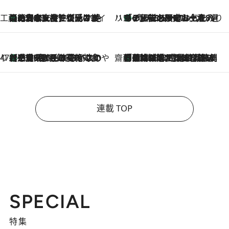
工藤まやのおもてなしハワイ
【ハワイ土産】ローカルの絶大な支持で復活！ 絶品の幻クッキー《元ファンの日本人女性が受け継いだ名店》
2026.8.6
ハワイ賢者 リサのお気に入りリスト
あの伝説の限定トートも！ リニューアルした「ディーン＆デルーカ ハワイ」で必須のお土産8選
2026.8.6
47都道府県の手みやげ ひんやりスイーツで夏を満喫
【三重県】この夏絶対食べたい 冷やしておいしいおやつ3選 お餅×アイスの新感覚スイーツ
2026.8.6
齋藤 薫 美容脳ルネサンス
「荷物が増えるほど旅ストレスは増す」美容ジャーナリストがたどり着いた最終結論。“化粧品を劇的に減らす”感動の凝縮美容とは
2026.8.6
連載 TOP
SPECIAL
特集