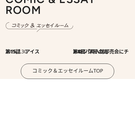
ROOM
2026.7.30
第15話 アイス
2026.7.30
第8回「同人誌即売会にチャレンジ その2」
コミック＆エッセイルームTOP