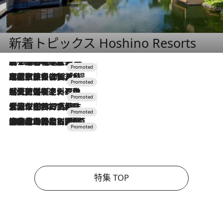
新着トピックス Hoshino Resorts
2026.8.7
【トンボの足水浴】ヒノキの香りに包まれて涼感マックス！約13℃の湧水かけ流しを避暑地「星野温泉 トンボの湯」で体験
2026.7.31
【ホテル帰省】という選択肢をOMOが提案。家族とほどよい距離を保つには「昼は実家、夜は気兼ねなくホテルで！」
2026.7.24
【夏限定ディナーコース】旬を迎える稚鮎や花ズッキーニなどをイタリア・トスカーナの郷土料理の手法で満喫！
2026.7.17
「土佐和ハーブかき氷」がOMO7高知に登場！生姜、山椒、大葉など目にも舌にも涼を呼ぶ郷土の味
2026.7.10
NEW OPEN！【界 草津】名湯の地に誕生。趣の異なる2種の温泉と上州ならではの会席・蕎麦割烹など美食を味わう究極の癒やし旅
特集 TOP