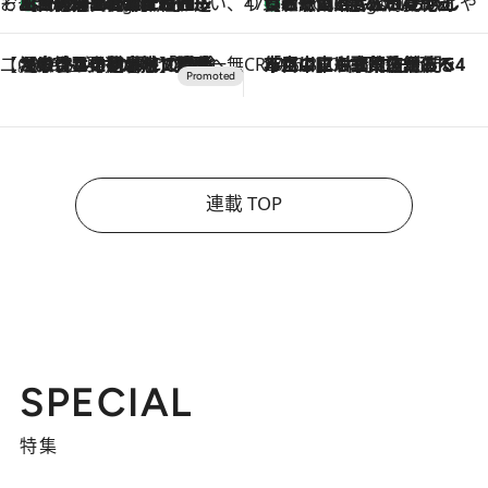
そおだよおこの関西おいしい、おやつ紀行
［大阪府箕面市］一皿一皿目の前で仕上げられる、料理を巧みに組み込んだアシェットデセールコース「ミチル アシェット デセール（Michiru assiette dessert）」
3 Hours Ago
47都道府県の手みやげ ひんやりスイーツで夏を満喫
【和歌山県】この夏絶対食べたい 冷やしておいしいおやつ3選 みかんがごろっと丸ごと入ったジュレ
3 Hours Ago
【CREA×星野リゾート】唯一無二。癒しと発見が待つ場所へ
2026.8.7
【トンボの足水浴】ヒノキの香りに包まれて涼感マックス！約13℃の湧水かけ流しを避暑地「星野温泉 トンボの湯」で体験
CREA'S CHOICE
2026.8.7
「立川にも歌舞伎があるんだよ」 片岡仁左衛門・市川中車ら豪華座組みで4年目の立川立飛歌舞伎へ
連載 TOP
SPECIAL
特集