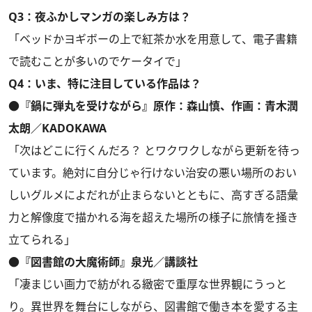
Q3：夜ふかしマンガの楽しみ方は？
「ベッドかヨギボーの上で紅茶か水を用意して、電子書籍
で読むことが多いのでケータイで」
Q4：いま、特に注目している作品は？
●『鍋に弾丸を受けながら』原作：森山慎、作画：青木潤
太朗／KADOKAWA
「次はどこに行くんだろ？ とワクワクしながら更新を待っ
ています。絶対に自分じゃ行けない治安の悪い場所のおい
しいグルメによだれが止まらないとともに、高すぎる語彙
力と解像度で描かれる海を超えた場所の様子に旅情を掻き
立てられる」
●『図書館の大魔術師』泉光／講談社
「凄まじい画力で紡がれる緻密で重厚な世界観にうっと
り。異世界を舞台にしながら、図書館で働き本を愛する主