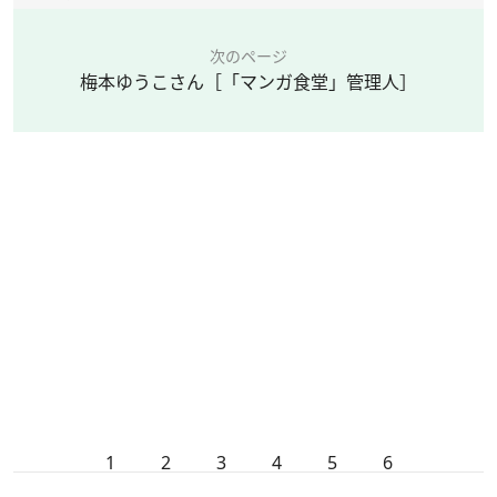
次のページ
梅本ゆうこさん［「マンガ食堂」管理人］
1
2
3
4
5
6