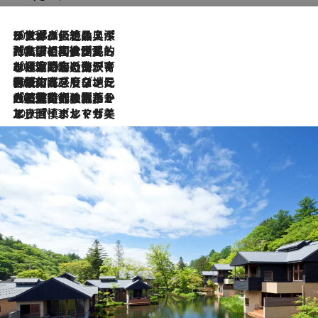
2026.8.8
リスボンの絶品スイーツ「パステル・デ・ナタ」とは？ポルトガル伝統の奥深い世界へ
2026.7.27
「私の祖国はポルトガル語です」国民的詩人フェルナンド・ペソアと、彼が愛した文学の街を歩く
2026.7.26
ポルトガル近海が育む極上の海の幸。キリリと冷えた白ワインと愉しむ、シーフード専門店の贅沢
2026.7.22
伝統の味をモダンに昇華。高感度な地元客が集う、リスボンの最旬ガストロノミー
2026.7.21
大航海時代の栄華から、震災、独裁、そして革命へ。ポルトガル・首都リスボンの石畳に刻まれた「歴史の光と影」
2026.7.13
エッセイ・ヤマザキマリ「慎ましくも美しき国 ポルトガル」