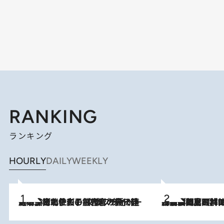
RANKING
ランキング
HOURLY
DAILY
WEEKLY
2026.8.3
《「文士の子ども被害者の会」発足！》阿川佐和子（72）が語る遠藤周作に北杜夫、劇作家・矢代静一の子どもたちの“文豪プライベート事件簿”
2026.8.8
「最後に見られてよかった」上野動物園の東園パンダ舎が解体前に特別公開。8月16日まで延長されたパネル展と共に辿る“半世紀”のパンダ飼育《解体工事の図面あり》