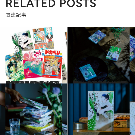
RELATED POSTS
関連記事
2023.11.30
マンガ好き必見！ マンガ賢者が選ぶ 最愛の一冊、いま読むべき作品はこれ！夜ふかしマンガ大賞アンケートも
カルチャー
2023.9.7
【CREA夜ふかしマンガ大賞2023】今年のベスト10発表＜後篇＞鳥なの…？謎の生物の日常に皆が夢中
カルチャー