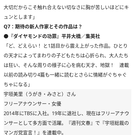
大切だからこそ触れ合えない切なさに胸が苦しいほどにキ
ュンとします」
Q7：期待の新人作家とその作品は？
●『ダイヤモンドの功罪』平井大橋／集英社
「ど、どえらい！ と1話目から震え上がった作品。ひとり
の天才によってまわりの子どもたちは心折られ、大人たち
は狂い、そんな周りの様子に心を病む天才、地獄！ 連載
以前の読み切り4篇も一緒に読むとさらに情緒がぐちゃぐ
ちゃになる」
宇垣美里（うがき・みさと）さん
フリーアナウンサー・女優
2014年にTBSに入社。19年に退社し、現在はフリーアナウ
ンサーとして多方面で活躍。『週刊文春』で『宇垣総裁の
マンガ党宣言！』を連載中。