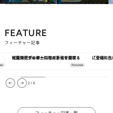
2023.9.7
【CREA夜ふかしマンガ大賞2023】今年のベスト10発表！＜前篇＞第1位はモテる男子の悩める恋物語
カルチャー
2023.9.7
「夜ふかしマンガ大賞2023」第1位！ モテる男子のままならぬ恋物語 『いやはや熱海くん』の魅力とは？
カルチャー
FEATURE
フィーチャー記事
「土佐和ハーブかき氷」がOMO7高知に登場！生姜、山椒、大葉など目にも舌にも涼を呼ぶ郷土の味
3
/
6