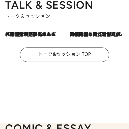
TALK & SESSION
トーク＆セッション
2026.8.3
「今後値上げがあるとすれば…」「リスクがあるのは今年の冬」エネルギー専門家が語る、ホルムズ海峡封鎖が家庭にもたらす“ある心配”
2026.8.3
「住宅建てられない…」「サーチャージ料の高値が続いている」ホルムズ海峡封鎖による影響はいつまで続く？《エネルギー専門家に聞く“どうなる日本の暮らし”》
トーク&セッション TOP
COMIC & ESSAY