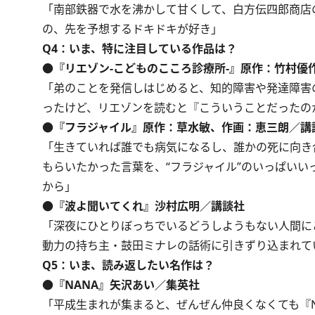
「南部鉄器で水を沸かして甘くして、白方伝四郎商店
の、先を予想するドキドキが好き」
Q4：いま、特に注目している作品は？
●『リエゾン-こどものこころ診療所-』原作：竹村優
「弟のことを発信しはじめると、知的障害や発達障害
ったけど、リエゾンを読むと『こういうことだったの
●『フラジャイル』原作：草水敏、作画：恵三朗／講
「生きていれば誰でも病気になるし、誰かの死に向き
もらいたかった言葉を、“フラジャイル”のいっぱい
から」
●『波よ聞いてくれ』沙村広明／講談社
「深夜にひとりぼっちでいるどうしようもない人間に
動力の持ち主・鼓田ミナレの話術に引きずり込まれて
Q5：いま、読み返したい名作は？
●『NANA』矢沢あい／集英社
「平成生まれが集まると、ぜんぜん仲良くなくても『N