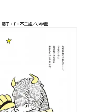
』藤子・F・不二雄／小学館