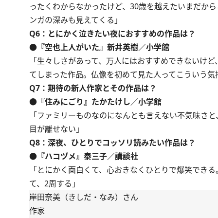
ったくわからなかったけど、30歳を越えたいまだか
ンガの深みも見えてくる」
Q6：とにかく泣きたい夜におすすめの作品は？
●『空也上人がいた』新井英樹／小学館
「生々しさがあって、万人にはおすすめできないけど
てしまった作品。仏像を初めて見た人ってこういう気
Q7：期待の新人作家とその作品は？
●『住みにごり』たかたけし／小学館
「ファミリーものなのになんとも言えない不気味さと
目が離せない」
Q8：深夜、ひとりでコッソリ読みたい作品は？
●『ハコヅメ』泰三子／講談社
「とにかく面白くて、心おきなくひとりで爆笑できる
て、2周する」
岸田奈美（きしだ・なみ）さん
作家