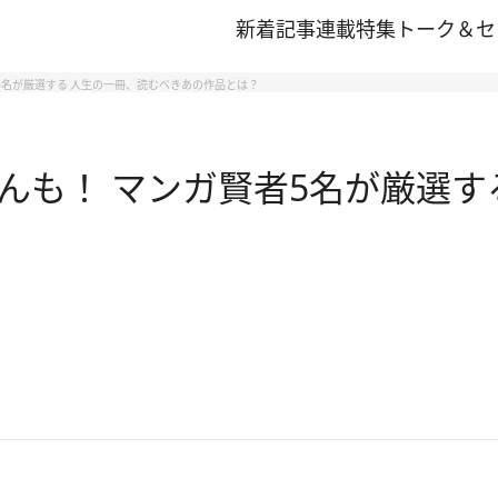
新着記事
連載
特集
トーク＆セ
名が厳選する 人生の一冊、読むべきあの作品とは？
んも！ マンガ賢者5名が厳選す