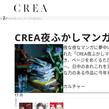
トップ
CREA夜ふかしマンガ大賞2023
CREA夜ふかしマンガ
夜な夜なマンガに夢中
れた「CREA夜ふか
き、ページをめくるた
―。日中のあれこれを
な力のある作品に今年
カルチャー
17
件
2024.2.1