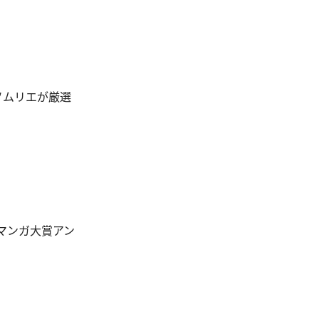
むソムリエが厳選
マンガ大賞アン