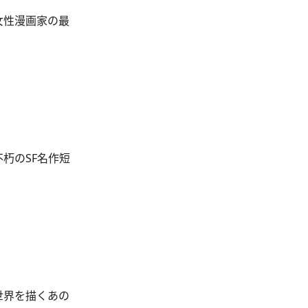
気女性漫画家の最
不朽のSF名作短
の世界を描くあの