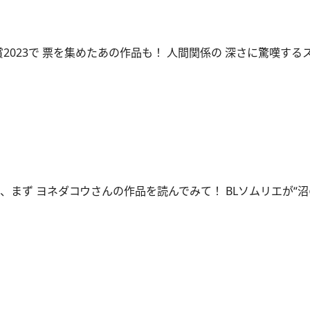
賞2023で 票を集めたあの作品も！ 人間関係の 深さに驚嘆する
、まず ヨネダコウさんの作品を読んでみて！ BLソムリエが“沼