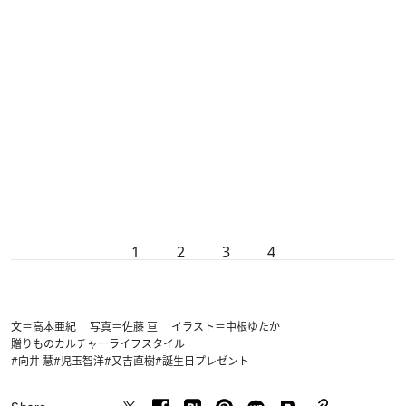
1
2
3
4
文＝高本亜紀 写真＝佐藤 亘 イラスト＝中根ゆたか
贈りもの
カルチャー
ライフスタイル
#向井 慧
#児玉智洋
#又吉直樹
#誕生日プレゼント