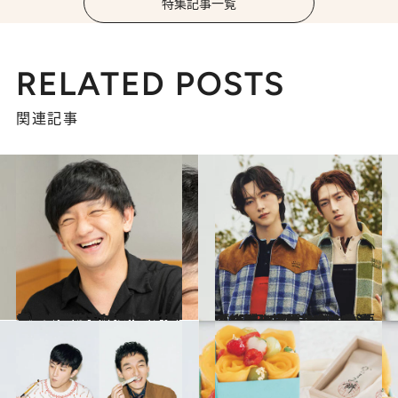
特集記事一覧
RELATED POSTS
関連記事
2021.12.15
パンサー向井さん「#むかいの喋り方」 初のリスナーイベントは ノートに書いた5年分の想いを公開
カルチャー
2025.12.5
「後悔の亡霊を今もたくさん引き摺りながら生きている」真逆なのに最強のバディ・ROIROMが語る“選択の哲学”とは
カルチャー