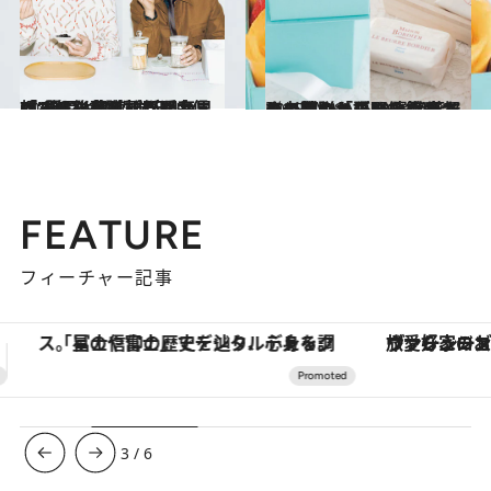
2025.12.10
「みんな考えすぎだと思います」草彅剛が明かす“贈りもの哲学”と、信頼する後輩・杉野遥亮へ“黒豆”を贈った理由
カルチャー
2025.12.6
この冬贈りたい！ 伊藤まさこさんと平野紗季子さんの選ぶ「語りたくなる」贈りもの30選《京都の老舗のからすみ餅から、憧れメゾンのケーキまで…》
贈りもの
FEATURE
フィーチャー記事
ヴァシュロン・コンスタンタン「オーヴァーシーズ・オートマティック」。旅愛好家のお気に入りコレクションから、ジェンダーレスな新作が登場
3
/
6