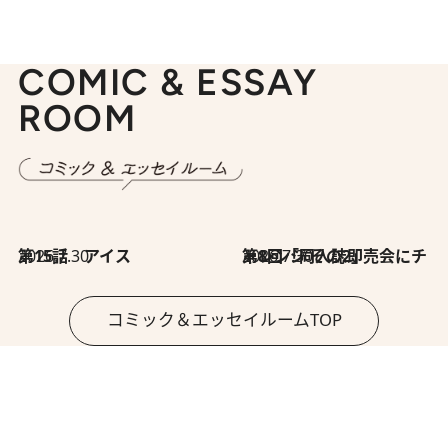
COMIC & ESSAY
ROOM
2026.7.30
第15話 アイス
2026.7.30
第8回「同人誌即売会にチャレンジ その2」
コミック＆エッセイルームTOP