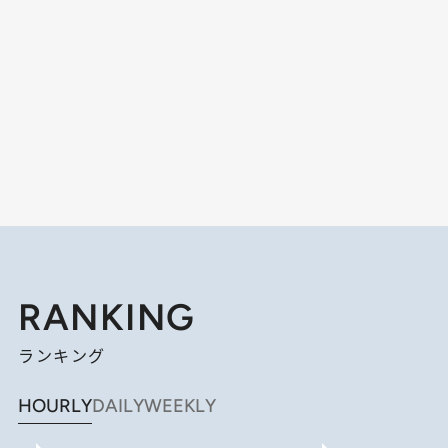
RANKING
ランキング
HOURLY
DAILY
WEEKLY