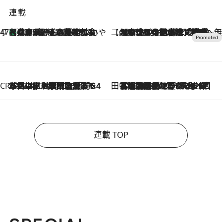
連載
47都道府県の手みやげ ひんやりスイーツで夏を満喫
【兵庫県】この夏絶対食べたい 冷やしておいしいおやつ3選 淡路島の恵みをジェラートに集約
2026.8.8
【CREA×星野リゾート】唯一無二。癒しと発見が待つ場所へ
2026.8.7
【トンボの足水浴】ヒノキの香りに包まれて涼感マックス！約13℃の湧水かけ流しを避暑地「星野温泉 トンボの湯」で体験
CREA'S CHOICE
2026.8.7
「立川にも歌舞伎があるんだよ」 片岡仁左衛門・市川中車ら豪華座組みで4年目の立川立飛歌舞伎へ
田中稲の勝手に再ブーム
2026.8.7
「湘南乃風に憧れて」観客大盛上がりの“タオル回し”に、ラッパー顔負けの高速歌唱まで…さだまさし（74）のアグレッシブすぎる現在地
連載 TOP