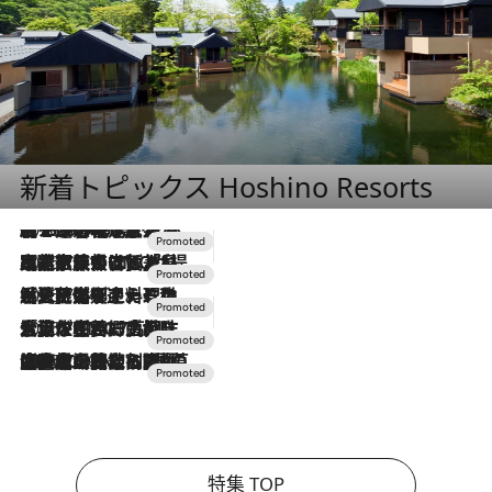
新着トピックス Hoshino Resorts
2026.8.7
【トンボの足水浴】ヒノキの香りに包まれて涼感マックス！約13℃の湧水かけ流しを避暑地「星野温泉 トンボの湯」で体験
2026.7.31
【ホテル帰省】という選択肢をOMOが提案。家族とほどよい距離を保つには「昼は実家、夜は気兼ねなくホテルで！」
2026.7.24
【夏限定ディナーコース】旬を迎える稚鮎や花ズッキーニなどをイタリア・トスカーナの郷土料理の手法で満喫！
2026.7.17
「土佐和ハーブかき氷」がOMO7高知に登場！生姜、山椒、大葉など目にも舌にも涼を呼ぶ郷土の味
2026.7.10
NEW OPEN！【界 草津】名湯の地に誕生。趣の異なる2種の温泉と上州ならではの会席・蕎麦割烹など美食を味わう究極の癒やし旅
特集 TOP