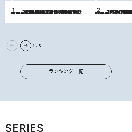
「最後に見られてよかった」上野動物園の東園パンダ舎が解体前に特別公開。8月16日まで延長されたパネル展と共に辿る“半世紀”のパンダ飼育《解体工事の図面あり》
2026.8.8
2026.8.7
「湘南乃風に憧れて」観客大盛上がりの“タオル回し”に、ラッパー顔負けの高速歌唱まで…さだまさし（74）のアグレッシブすぎる現在地
1 / 5
ランキング一覧
SERIES