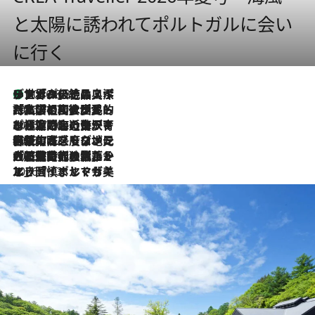
と太陽に誘われてポルトガルに会い
に行く
リスボンの絶品スイーツ「パステル・デ・ナタ」とは？ポルトガル伝統の奥深い世界へ
2026.8.8
2026.7.27
「私の祖国はポルトガル語です」国民的詩人フェルナンド・ペソアと、彼が愛した文学の街を歩く
2026.7.26
ポルトガル近海が育む極上の海の幸。キリリと冷えた白ワインと愉しむ、シーフード専門店の贅沢
2026.7.22
伝統の味をモダンに昇華。高感度な地元客が集う、リスボンの最旬ガストロノミー
2026.7.21
大航海時代の栄華から、震災、独裁、そして革命へ。ポルトガル・首都リスボンの石畳に刻まれた「歴史の光と影」
2026.7.13
エッセイ・ヤマザキマリ「慎ましくも美しき国 ポルトガル」