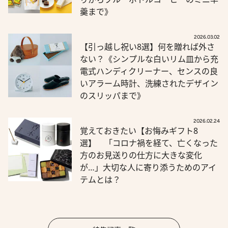
羹まで》
2026.03.02
【引っ越し祝い8選】何を贈れば外さ
ない？《シンプルな白いリム皿から充
電式ハンディクリーナー、センスの良
いアラーム時計、洗練されたデザイン
のスリッパまで》
2026.02.24
覚えておきたい【お悔みギフト8
選】 「コロナ禍を経て、亡くなった
方のお見送りの仕方に大きな変化
が…」大切な人に寄り添うためのアイ
テムとは？