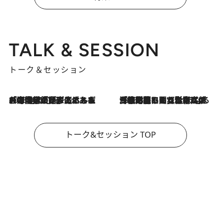
TALK & SESSION
トーク＆セッション
2026.8.3
「今後値上げがあるとすれば…」「リスクがあるのは今年の冬」エネルギー専門家が語る、ホルムズ海峡封鎖が家庭にもたらす“ある心配”
2026.8.3
「住宅建てられない…」「サーチャージ料の高値が続いている」ホルムズ海峡封鎖による影響はいつまで続く？《エネルギー専門家に聞く“どうなる日本の暮らし”》
トーク&セッション TOP