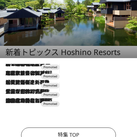
新着トピックス Hoshino Resorts
2026.8.7
【トンボの足水浴】ヒノキの香りに包まれて涼感マックス！約13℃の湧水かけ流しを避暑地「星野温泉 トンボの湯」で体験
2026.7.31
【ホテル帰省】という選択肢をOMOが提案。家族とほどよい距離を保つには「昼は実家、夜は気兼ねなくホテルで！」
2026.7.24
【夏限定ディナーコース】旬を迎える稚鮎や花ズッキーニなどをイタリア・トスカーナの郷土料理の手法で満喫！
2026.7.17
「土佐和ハーブかき氷」がOMO7高知に登場！生姜、山椒、大葉など目にも舌にも涼を呼ぶ郷土の味
2026.7.10
NEW OPEN！【界 草津】名湯の地に誕生。趣の異なる2種の温泉と上州ならではの会席・蕎麦割烹など美食を味わう究極の癒やし旅
特集 TOP