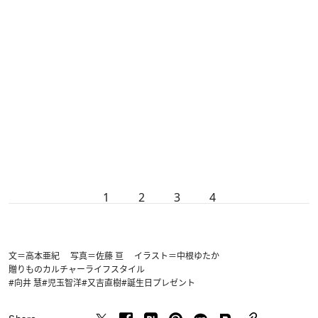
1
2
3
4
文＝高本亜紀 写真＝佐藤 亘 イラスト＝中根ゆたか
贈りもの
カルチャー
ライフスタイル
#向井 慧
#児玉智洋
#又吉直樹
#誕生日プレゼント