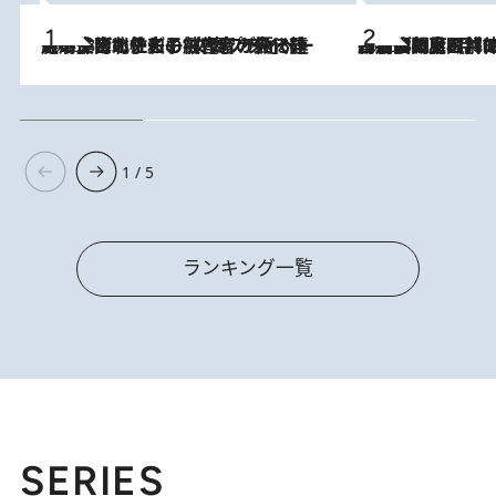
2026.8.3
《「文士の子ども被害者の会」発足！》阿川佐和子（72）が語る遠藤周作に北杜夫、劇作家・矢代静一の子どもたちの“文豪プライベート事件簿”
2026.8.8
「最後に見られてよかった」上野動物園の東園パンダ舎が解体前に特別公開。8月16日まで延長されたパネル展と共に辿る“半世紀”のパンダ飼育《解体工事の図面あり》
1 / 5
ランキング一覧
SERIES