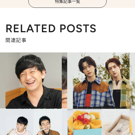
特集記事一覧
RELATED POSTS
関連記事
2021.12.15
パンサー向井さん「#むかいの喋り方」 初のリスナーイベントは ノートに書いた5年分の想いを公開
カルチャー
2025.12.5
「後悔の亡霊を今もたくさん引き摺りながら生きている」真逆なのに最強のバディ・ROIROMが語る“選択の哲学”とは
カルチャー