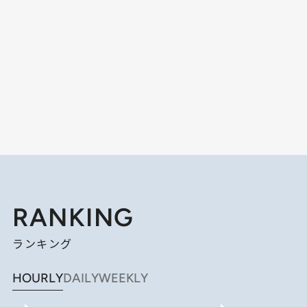
RANKING
ランキング
HOURLY
DAILY
WEEKLY