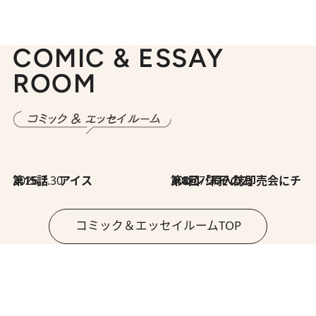
COMIC & ESSAY
ROOM
2026.7.30
第15話 アイス
2026.7.30
第8回「同人誌即売会にチャレンジ その2」
コミック＆エッセイルームTOP