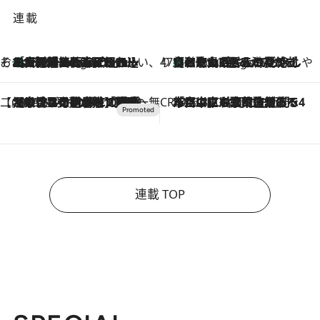
連載
そおだよおこの関西おいしい、おやつ紀行
［大阪府箕面市］一皿一皿目の前で仕上げられる、料理を巧みに組み込んだアシェットデセールコース「ミチル アシェット デセール（Michiru assiette dessert）」
3 Hours Ago
47都道府県の手みやげ ひんやりスイーツで夏を満喫
【和歌山県】この夏絶対食べたい 冷やしておいしいおやつ3選 みかんがごろっと丸ごと入ったジュレ
3 Hours Ago
【CREA×星野リゾート】唯一無二。癒しと発見が待つ場所へ
2026.8.7
【トンボの足水浴】ヒノキの香りに包まれて涼感マックス！約13℃の湧水かけ流しを避暑地「星野温泉 トンボの湯」で体験
CREA'S CHOICE
2026.8.7
「立川にも歌舞伎があるんだよ」 片岡仁左衛門・市川中車ら豪華座組みで4年目の立川立飛歌舞伎へ
連載 TOP