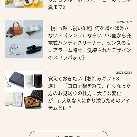
羹まで》
2026.03.02
【引っ越し祝い8選】何を贈れば外さ
ない？《シンプルな白いリム皿から充
電式ハンディクリーナー、センスの良
いアラーム時計、洗練されたデザイン
のスリッパまで》
2026.02.24
覚えておきたい【お悔みギフト8
選】 「コロナ禍を経て、亡くなった
方のお見送りの仕方に大きな変化
が…」大切な人に寄り添うためのアイ
テムとは？