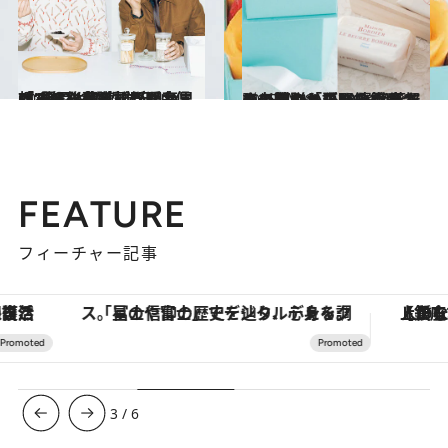
2025.12.10
「みんな考えすぎだと思います」草彅剛が明かす“贈りもの哲学”と、信頼する後輩・杉野遥亮へ“黒豆”を贈った理由
カルチャー
2025.12.6
この冬贈りたい！ 伊藤まさこさんと平野紗季子さんの選ぶ「語りたくなる」贈りもの30選《京都の老舗のからすみ餅から、憧れメゾンのケーキまで…》
贈りもの
FEATURE
フィーチャー記事
「星のや富士」でデジタルデトックス。冨士信仰の歴史を辿り、心身を調える。
【銀座で出合う最旬美容】美髪ケアや上質な眠
3
/
6