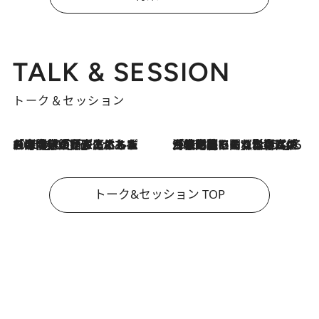
TALK & SESSION
トーク＆セッション
2026.8.3
「今後値上げがあるとすれば…」「リスクがあるのは今年の冬」エネルギー専門家が語る、ホルムズ海峡封鎖が家庭にもたらす“ある心配”
2026.8.3
「住宅建てられない…」「サーチャージ料の高値が続いている」ホルムズ海峡封鎖による影響はいつまで続く？《エネルギー専門家に聞く“どうなる日本の暮らし”》
トーク&セッション TOP