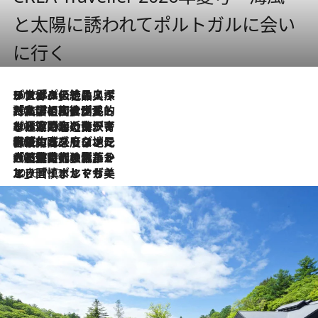
と太陽に誘われてポルトガルに会い
に行く
2026.8.8
リスボンの絶品スイーツ「パステル・デ・ナタ」とは？ポルトガル伝統の奥深い世界へ
2026.7.27
「私の祖国はポルトガル語です」国民的詩人フェルナンド・ペソアと、彼が愛した文学の街を歩く
2026.7.26
ポルトガル近海が育む極上の海の幸。キリリと冷えた白ワインと愉しむ、シーフード専門店の贅沢
2026.7.22
伝統の味をモダンに昇華。高感度な地元客が集う、リスボンの最旬ガストロノミー
2026.7.21
大航海時代の栄華から、震災、独裁、そして革命へ。ポルトガル・首都リスボンの石畳に刻まれた「歴史の光と影」
2026.7.13
エッセイ・ヤマザキマリ「慎ましくも美しき国 ポルトガル」